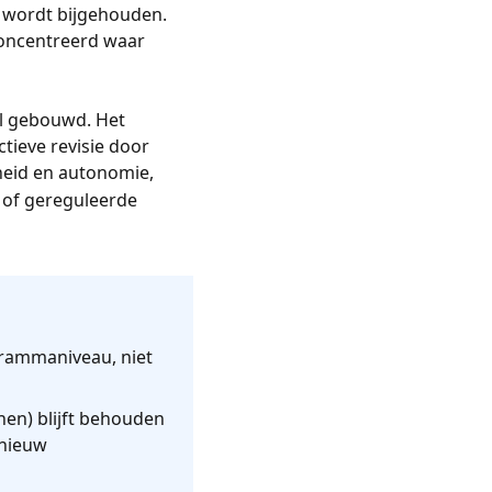
ie wordt bijgehouden.
econcentreerd waar
el gebouwd. Het
tieve revisie door
heid en autonomie,
e of gereguleerde
grammaniveau, niet
nen) blijft behouden
pnieuw