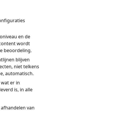
onfiguraties
coniveau en de
 content wordt
ke beoordeling.
lijnen blijven
cten, niet telkens
e, automatisch.
 wat er in
erd is, in alle
t afhandelen van