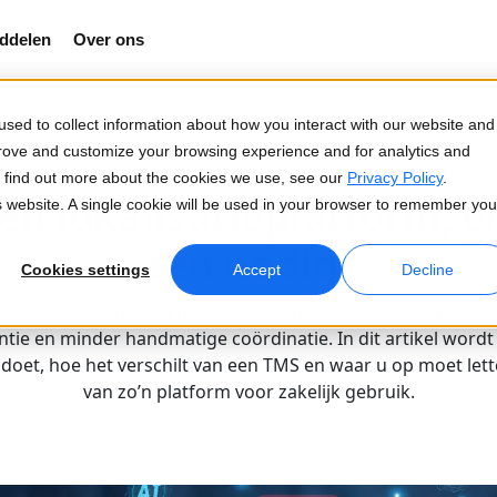
ddelen
Over ons
orm?
sed to collect information about how you interact with our website and
prove and customize your browsing experience and for analytics and
02-04-2026
To find out more about the cookies we use, see our
Privacy Policy
.
en lokalisatieplatform, en
is website. A single cookie will be used in your browser to remember you
een nodig?
Cookies settings
Accept
Decline
tform helpt teams om meertalige content op grote schaal 
ntie en minder handmatige coördinatie. In dit artikel word
 doet, hoe het verschilt van een TMS en waar u op moet lett
van zo’n platform voor zakelijk gebruik.