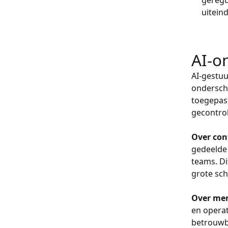
geregu
uiteind
AI-o
AI-gestuu
ondersche
toegepast
gecontrol
Over con
gedeelde 
teams. Di
grote sc
Over men
en opera
betrouwb