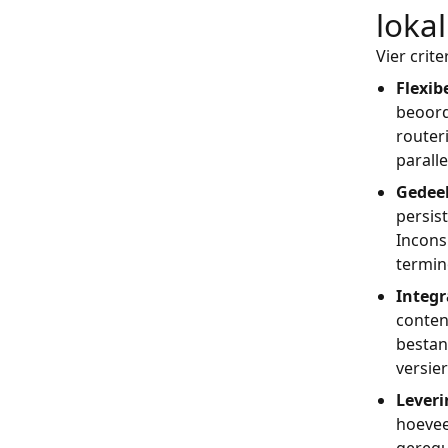
loka
Vier crit
Flexib
beoord
routeri
parall
Gedee
persis
Incons
termin
Integr
conten
bestan
versier
Lever
hoevee