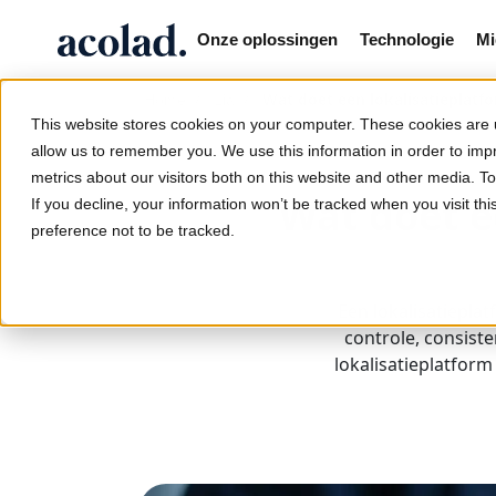
Onze oplossingen
Technologie
Mi
/
/
Wat doet een lokalisatieplatf
Home
Lia
This website stores cookies on your computer. These cookies are u
allow us to remember you. We use this information in order to im
metrics about our visitors both on this website and other media. 
Wat doet e
If you decline, your information won’t be tracked when you visit th
preference not to be tracked.
Een lokalisatiepla
controle, consiste
lokalisatieplatform