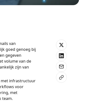
mails van
lijk goed genoeg bij
een gegeven
het volume van de
nkelijk zijn van
 met infrastructuur
rkflows voor
ring, met
lk team.