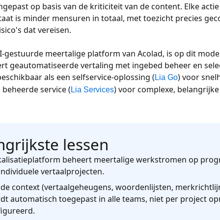
gepast op basis van de kriticiteit van de content. Elke act
taat is minder mensuren in totaal, met toezicht precies g
isico's dat vereisen.
AI-gestuurde meertalige platform van Acolad, is op dit mod
t geautomatiseerde vertaling met ingebed beheer en selec
beschikbaar als een selfservice-oplossing (
) voor snel
Lia Go
n beheerde service (
) voor complexe, belangrijk
Lia Services
ngrijkste lessen
kalisatieplatform beheert meertalige werkstromen op pro
individuele vertaalprojecten.
de context (vertaalgeheugens, woordenlijsten, merkrichtlij
dt automatisch toegepast in alle teams, niet per project o
igureerd.