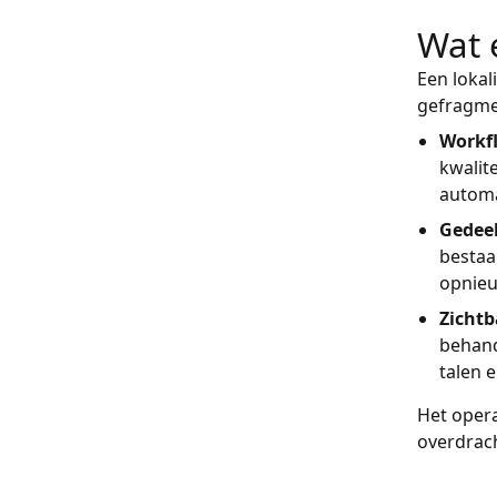
Wat 
Een lokal
gefragmen
Workf
kwalit
automa
Gedeel
bestaa
opnieu
Zichtb
behand
talen 
Het opera
overdrach