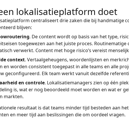
een lokalisatieplatform doet
isatieplatform centraliseert drie zaken die bij handmatige c
teerd blijven:
lowroutering
. De content wordt op basis van het type, risi
eitseisen toegewezen aan het juiste proces. Routinematige
tisch verwerkt. Content met hoge risico’s vereist menselij
de context
. Vertaalgeheugens, woordenlijsten en merkricht
n en worden consistent toegepast in alle teams en alle proje
w geconfigureerd. Elk team werkt vanuit dezelfde referenti
aarheid en controle
. Lokalisatiemanagers zien op één plek
eling is, wat er nog beoordeeld moet worden en wat er gelev
en markten.
tionele resultaat is dat teams minder tijd besteden aan he
ten en meer tijd aan beslissingen die om oordeel vragen.