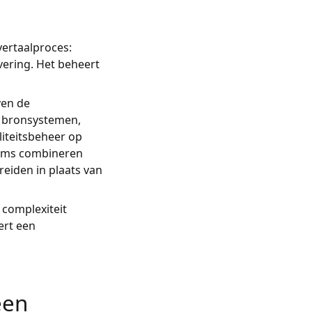
ertaalproces:
vering. Het beheert
ven de
t bronsystemen,
iteitsbeheer op
rms combineren
eiden in plaats van
 complexiteit
ert een
een