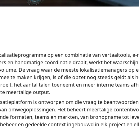
kalisatieprogramma op een combinatie van vertaaltools, e-
ers en handmatige coördinatie draait, werkt het waarschijn
 volume. De vraag waar de meeste lokalisatiemanagers op 
e te maken krijgen, is of die opzet nog steeds geldt als 
roeit, het aantal talen toeneemt en meer interne teams afha
te meertalige output.
isatieplatform is ontworpen om die vraag te beantwoorden
s van omwegoplossingen. Het beheert meertalige contentwo
ende formaten, teams en markten, van bronopname tot leve
sbeheer en gedeelde context ingebouwd in elk project en e