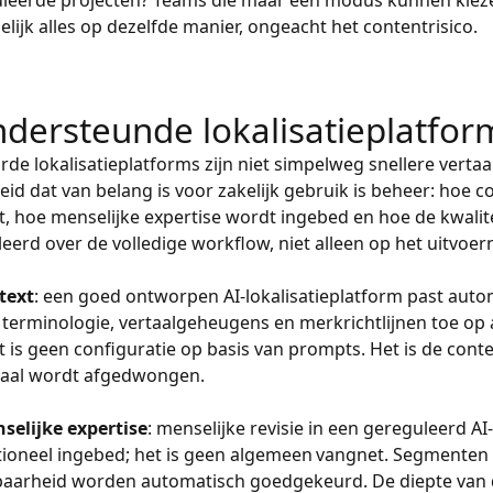
leerde projecten? Teams die maar één modus kunnen kiez
elijk alles op dezelfde manier, ongeacht het contentrisico.
ndersteunde lokalisatieplatfor
rde lokalisatieplatforms zijn niet simpelweg snellere verta
id dat van belang is voor zakelijk gebruik is beheer: hoe c
, hoe menselijke expertise wordt ingebed en hoe de kwalit
eerd over de volledige workflow, niet alleen op het uitvoer
text
: een goed ontworpen AI-lokalisatieplatform past auto
terminologie, vertaalgeheugens en merkrichtlijnen toe op a
t is geen configuratie op basis van prompts. Het is de cont
haal wordt afgedwongen.
selijke expertise
: menselijke revisie in een gereguleerd AI-
tioneel ingebed; het is geen algemeen vangnet. Segmenten
aarheid worden automatisch goedgekeurd. De diepte van 