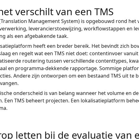
het verschilt van een TMS
(Translation Management System) is opgebouwd rond het v
erwerking, leverancierstoewijzing, workflowstappen en le
ing als een afgebakende taak.
isatieplatform heeft een breder bereik. Het bevindt zich bo
slaag en regelt wat een TMS niet doet: contentinvoer vanui
iseerde routering tussen verschillende contenttypes, kwal
haal en programma-dekkende rapportage. Sommige platfo
cties. Andere zijn ontworpen om een bestaand TMS uit te br
rvangen.
ische onderscheid is van belang wanneer het volume en de
 Een TMS beheert projecten. Een lokalisatieplatform behe
ma.
op letten bij de evaluatie van 