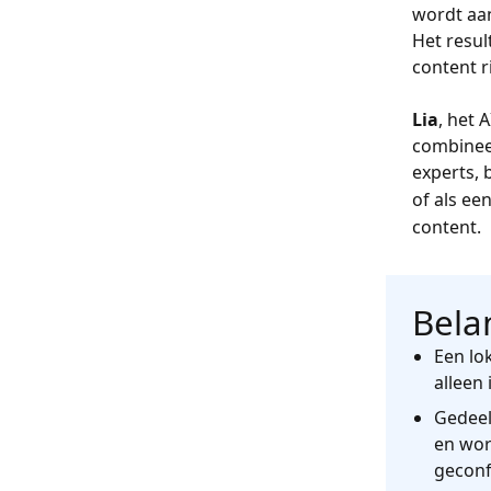
wordt aan
Het resul
content r
Lia
, het 
combineer
experts, 
of als ee
content.
Bela
Een lo
alleen 
Gedeel
en wor
geconf