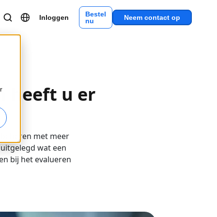
Bestel
Inloggen
Neem contact op
nu
 heeft u er
r
te beheren met meer
t uitgelegd wat een
en bij het evalueren