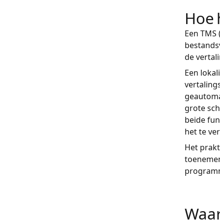
Hoe 
Een TMS 
bestandsv
de vertal
Een lokal
vertaling
geautomat
grote sc
beide fun
het te ve
Het prakt
toenemen.
program
Waar