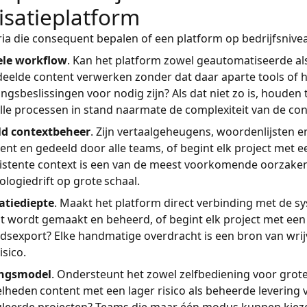
lisatieplatform
eria die consequent bepalen of een platform op bedrijfsnive
ele workflow
. Kan het platform zowel geautomatiseerde a
eelde content verwerken zonder dat daar aparte tools of
ngsbeslissingen voor nodig zijn? Als dat niet zo is, houden 
elle processen in stand naarmate de complexiteit van de co
ld contextbeheer
. Zijn vertaalgeheugens, woordenlijsten e
tent en gedeeld door alle teams, of begint elk project met e
istente context is een van de meest voorkomende oorzake
ologiedrift op grote schaal.
atiediepte
. Maakt het platform direct verbinding met de 
t wordt gemaakt en beheerd, of begint elk project met ee
dsexport? Elke handmatige overdracht is een bron van wrij
isico.
ingsmodel
. Ondersteunt het zowel zelfbediening voor grot
lheden content met een lager risico als beheerde levering