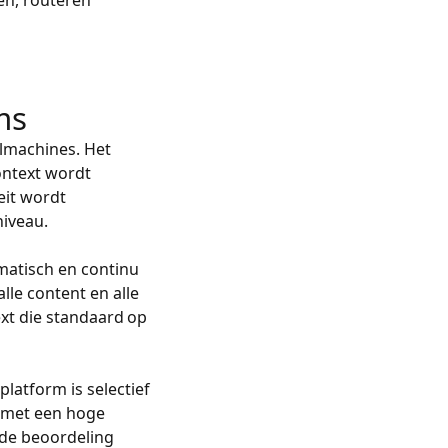
en, routeren
ms
almachines. Het
ontext wordt
eit wordt
niveau.
matisch en continu
lle content en alle
ext die standaard op
platform is selectief
 met een hoge
de beoordeling