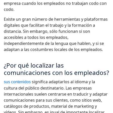
empresa cuando los empleados no trabajan codo con
Manufactura
codo.
Existe un gran número de herramientas y plataformas
Finanzas
digitales que facilitan el trabajo y la formación a
distancia. Sin embargo, sólo funcionan si son
Jurídico
accesibles a todos los empleados,
independientemente de la lengua que hablen, y si se
Instituciones Públicas
adaptan a las costumbres locales de los empleados.
Defensa y Seguridad
¿Por qué localizar las
comunicaciones con los empleados?
Todas las industrias
significa adaptarlos al idioma y la
sus contenidos
cultura del público destinatario. Las empresas
internacionales suelen centrarse en traducir y adaptar
comunicaciones para sus clientes, como sitios web,
catálogos de productos, material de marketing y
vídeos. Sin embargo, es igual de importante localizar