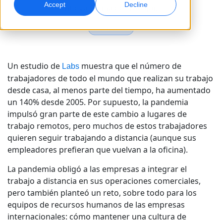
Accept
Decline
nueva forma de trabajar.
Marketing Global
Doblaje por IA
Traducción
Alcance y convierta a nivel global
Doblaje eficiente a gran escala
Ubicaciones
Un estudio de
muestra que el número de
Transcripción
Servicios de datos de IA
Labs
trabajadores de todo el mundo que realizan su trabajo
Convierta audio en acción
Potencia la IA con datos de calidad
Carreras
desde casa, al menos parte del tiempo, ha aumentado
Construye tu futuro con nosotros
un 140% desde 2005. Por supuesto, la pandemia
Dominar la traducción con IA para marcas
Servicios de Datos
impulsó gran parte de este cambio a lugares de
globales
Oportunidades freelance
Potencie la IA con datos fiables
trabajo remotos, pero muchos de estos trabajadores
Consejos para maximizar eficiencia, escala y calidad
Forma parte de nuestra red global
quieren seguir trabajando a distancia (aunque sus
empleadores prefieran que vuelvan a la oficina).
Todas las soluciones
La pandemia obligó a las empresas a integrar el
trabajo a distancia en sus operaciones comerciales,
Soluciones por Industria
pero también planteó un reto, sobre todo para los
Conoce a Lia
equipos de recursos humanos de las empresas
Traducción de IA rápida, inteligente y escalable
Ciencias de la Vida
internacionales: cómo mantener una cultura de