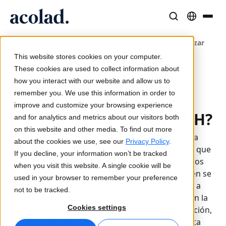
Soluciones y Servicios Lingüísticos
Tecnología y productos de IA
Recursos
/
/
/
¿Por qué localizar
Home
Servicios
Traducción
Sobre Acolad
las comunicaciones de RRHH?
This website stores cookies on your computer.
Casos de éxito
Traducción
Lia Translate
These cookies are used to collect information about
Resultados reales de nuestros clientes
how you interact with our website and allow us to
Velocidad de IA, precisión humana
Traducciones instantáneas alineadas con tu marca
Actualizado 18 mar 2025
remember you. We use this information in order to
Sostenibilidad
¿Por qué localizar las
improve and customize your browsing experience
Artículos
comunicaciones de RRHH?
Interpretación
Conectividad
and for analytics and metrics about our visitors both
Opiniones expertas sobre contenido global
Comunicación fluida, en cualquier lugar
Integración de flujos de trabajo simplificada
on this website and other media. To find out more
Hace unos años, la comunicación a distancia
Partners
about the cookies we use, see our
Privacy Policy
.
significaba un intercambio entre dos personas que
If you decline, your information won’t be tracked
Ebooks
Medios y Entretenimiento
Interpretación por IA
trabajaban para la misma empresa pero en dos
when you visit this website. A single cookie will be
Guías y estrategias detalladas
Lleva historias a cada pantalla
Traducción de voz en tiempo real
oficinas distintas. Hoy en día, el término también se
used in your browser to remember your preference
Noticias
aplica a los intercambios entre trabajadores a
not to be tracked.
distancia, incluidos los que antes trabajaban en la
Webinars a demanda
Consultoría y Externalización
Garantía de calidad
Cookies settings
misma oficina. Si este es el caso de su organización,
Insights de líderes del sector
Centralice y escale globalmente
Controles de calidad impulsados por IA
es importante adaptar sus operaciones a esta
Eventos