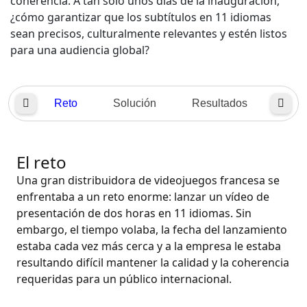
coherencia. A tan sólo unos días de la inauguración,
¿cómo garantizar que los subtítulos en 11 idiomas
Manufactura
sean precisos, culturalmente relevantes y estén listos
para una audiencia global?
Finanzas
Jurídico
Reto
Solución
Resultados
Instituciones Públicas
El reto
Defensa y Seguridad
Una gran distribuidora de videojuegos francesa se
enfrentaba a un reto enorme: lanzar un vídeo de
Todas las industrias
presentación de dos horas en 11 idiomas. Sin
embargo, el tiempo volaba, la fecha del lanzamiento
estaba cada vez más cerca y a la empresa le estaba
resultando difícil mantener la calidad y la coherencia
requeridas para un público internacional.