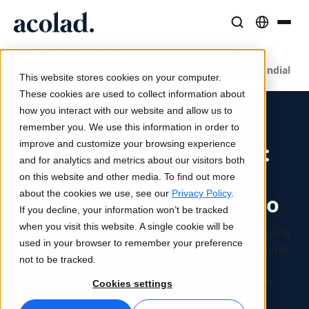
/
/
/
Soluciones y Servicios Lingüísticos
Tecnología y productos de IA
Recursos
Home
Servicios
Medios
Subtitulado para el éxito: impulsar el lanzamiento mundial
Sobre Acolad
This website stores cookies on your computer.
de un videojuego
Casos de éxito
Traducción
Lia Translate
These cookies are used to collect information about
Resultados reales de nuestros clientes
how you interact with our website and allow us to
Velocidad de IA, precisión humana
Traducciones instantáneas alineadas con tu marca
remember you. We use this information in order to
Sostenibilidad
improve and customize your browsing experience
Subtitulado para el éxito:
Artículos
Interpretación
Conectividad
and for analytics and metrics about our visitors both
impulsar el lanzamiento
Opiniones expertas sobre contenido global
Comunicación fluida, en cualquier lugar
Integración de flujos de trabajo simplificada
on this website and other media. To find out more
Partners
about the cookies we use, see our
Privacy Policy
.
mundial de un videojuego
If you decline, your information won’t be tracked
Ebooks
Medios y Entretenimiento
Interpretación por IA
when you visit this website. A single cookie will be
Un gigante francés de los videojuegos necesitaba una
Guías y estrategias detalladas
Lleva historias a cada pantalla
Traducción de voz en tiempo real
used in your browser to remember your preference
entrega rápida para su lanzamiento en todo el mundo.
Noticias
not to be tracked.
Acolad tomó cartas en el asunto y entregó los
Webinars a demanda
Consultoría y Externalización
Garantía de calidad
subtítulos en 11 idiomas para esta solicitud con un
Cookies settings
Insights de líderes del sector
Centralice y escale globalmente
Controles de calidad impulsados por IA
plazo tan ajustado.
Eventos