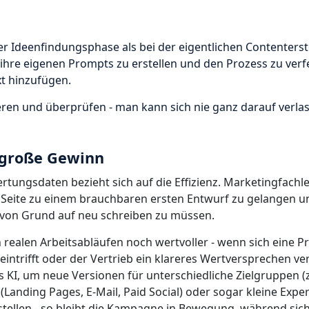
er Ideenfindungsphase als bei der eigentlichen Contenterst
, ihre eigenen Prompts zu erstellen und den Prozess zu verf
xt hinzufügen.
ren und überprüfen - man kann sich nie ganz darauf verlas
r große Gewinn
ertungsdaten bezieht sich auf die Effizienz. Marketingfachl
 Seite zu einem brauchbaren ersten Entwurf zu gelangen u
 von Grund auf neu schreiben zu müssen.
 realen Arbeitsabläufen noch wertvoller - wenn sich eine P
eintrifft oder der Vertrieb ein klareres Wertversprechen ve
 KI, um neue Versionen für unterschiedliche Zielgruppen (z
 (Landing Pages, E-Mail, Paid Social) oder sogar kleine Exp
stellen - so bleibt die Kampagne in Bewegung, während sic