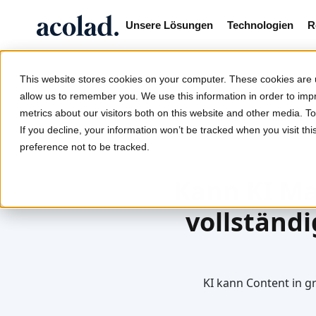
Unsere Lösungen
Technologien
R
This website stores cookies on your computer. These cookies are u
allow us to remember you. We use this information in order to im
metrics about our visitors both on this website and other media. 
/
/
/
Kann KI d
Home
Leistungen
Marketing
If you decline, your information won’t be tracked when you visit th
preference not to be tracked.
Kann KI Ma
vollständi
KI kann Content in g