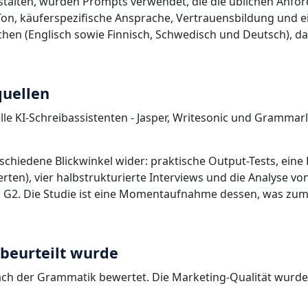
gestalten, wurden Prompts verwendet, die die üblichen Anf
Ton, käuferspezifische Ansprache, Vertrauensbildung und e
en (Englisch sowie Finnisch, Schwedisch und Deutsch), da
quellen
ielle KI-Schreibassistenten - Jasper, Writesonic und Gramm
schiedene Blickwinkel wider: praktische Output-Tests, eine
rten), vier halbstrukturierte Interviews und die Analyse 
 G2. Die Studie ist eine Momentaufnahme dessen, was zum 
 beurteilt wurde
nach der Grammatik bewertet. Die Marketing-Qualität wurd