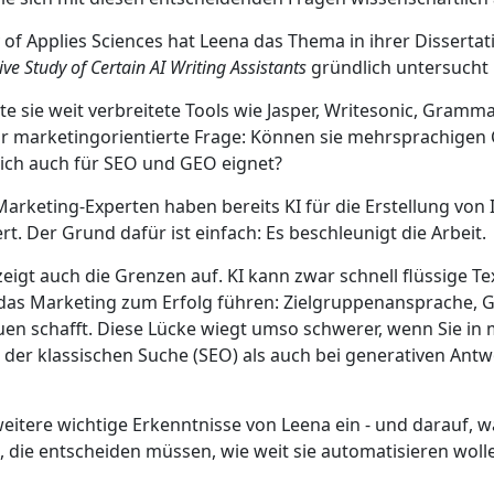
 of Applies Sciences hat Leena das Thema in ihrer Disserta
e Study of Certain AI Writing Assistants
gründlich untersucht
lte sie weit verbreitete Tools wie Jasper, Writesonic, Gram
ehr marketingorientierte Frage: Können sie mehrsprachigen
 sich auch für SEO und GEO eignet?
arketing-Experten haben bereits KI für die Erstellung von I
t. Der Grund dafür ist einfach: Es beschleunigt die Arbeit.
igt auch die Grenzen auf. KI kann zwar schnell flüssige T
e das Marketing zum Erfolg führen: Zielgruppenansprache, 
en schafft. Diese Lücke wiegt umso schwerer, wenn Sie i
n der klassischen Suche (SEO) als auch bei generativen Ant
itere wichtige Erkenntnisse von Leena ein - und darauf, w
, die entscheiden müssen, wie weit sie automatisieren woll