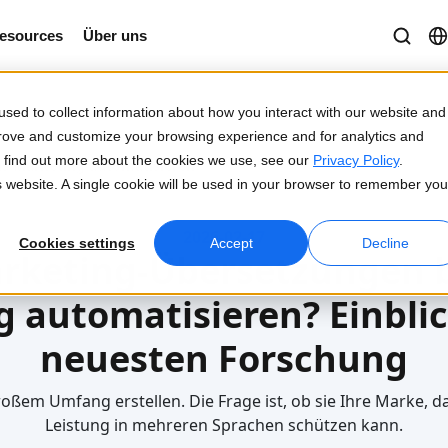
esources
Über uns
sed to collect information about how you interact with our website and
prove and customize your browsing experience and for analytics and
To find out more about the cookies we use, see our
Privacy Policy
.
as Marketing automatisieren?
is website. A single cookie will be used in your browser to remember you
2026-02-17
Cookies settings
Accept
Decline
rketing-Übersetzungen be
g automatisieren? Einbli
neuesten Forschung
roßem Umfang erstellen. Die Frage ist, ob sie Ihre Marke, d
Leistung in mehreren Sprachen schützen kann.