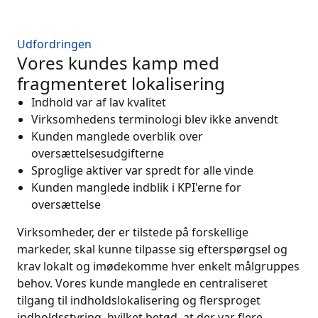
Fremstillingsindustrien
Udfordringen
Vores kundes kamp med
Finans
fragmenteret lokalisering
Juridisk
Indhold var af lav kvalitet
Virksomhedens terminologi blev ikke anvendt
Kunden manglede overblik over
Offentlige Institutioner
oversættelsesudgifterne
Sproglige aktiver var spredt for alle vinde
Forsvar & Sikkerhed
Kunden manglede indblik i KPI'erne for
oversættelse
Alle brancher
Virksomheder, der er tilstede på forskellige
markeder, skal kunne tilpasse sig efterspørgsel og
krav lokalt og imødekomme hver enkelt målgruppes
behov. Vores kunde manglede en centraliseret
tilgang til indholdslokalisering og flersproget
indholdsstyring, hvilket betød, at der var flere