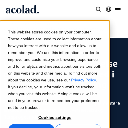
/
/
/
Sprogløsninger og -tjenester
AI-teknologi og -produkter
Ressourcer
Home
Services
Oversættelse
Centraliseret oversættelse giver større ensartethed i
Om Acolad
This website stores cookies on your computer.
telekom-markedsføring
Kundecases
Oversættelse
Lia Translate
These cookies are used to collect information about
Reelle resultater hos vores kunder
how you interact with our website and allow us to
AI-hastighed, menneskelig præcision
Øjeblikkelige oversættelser på linje med dit brand
remember you. We use this information in order to
Bæredygtighed
improve and customize your browsing experience
Centraliseret oversættelse
Artikler
Tolkning
Forbindelse
and for analytics and metrics about our visitors both
giver større ensartethed i
Ekspertindsigter i globalt indhold
Problemfri kommunikation overalt
Workflow-integration gjort enkel
on this website and other media. To find out more
Partnere
about the cookies we use, see our
Privacy Policy
.
telekom-markedsføring
If you decline, your information won’t be tracked
E-bøger
Medier og underholdning
Oversættelse af tale i realtid
when you visit this website. A single cookie will be
Se, hvordan vi hjalp en global
Indgående guider og strategier
Bring historier til alle skærme
used in your browser to remember your preference
telekommunikationsvirksomhed ved at implementere
Nyheder
not to be tracked.
én global indholdsplatform til oversættelse og
Kvalitetssikring
Webinarer on demand
Konsulent- og outsourcingtjenester
flersproget indholdsstyring.
Cookies settings
Kvalitetskontroller drevet af AI
Indsigter fra brancheledere
Centraliser og skalér globalt
Arrangementer