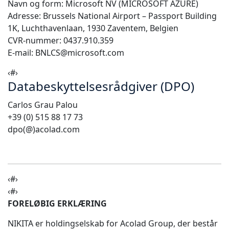
Navn og form: Microsoft NV (MICROSOFT AZURE)
Adresse: Brussels National Airport – Passport Building
Fremstillingsindustrien
1K, Luchthavenlaan, 1930 Zaventem, Belgien
CVR-nummer: 0437.910.359
Finans
E-mail: BNLCS@microsoft.com
Juridisk
‹#›
Databeskyttelsesrådgiver (DPO)
Offentlige Institutioner
Carlos Grau Palou
+39 (0) 515 88 17 73
Forsvar & Sikkerhed
dpo(@)acolad.com
Alle brancher
‹#›
‹#›
FORELØBIG ERKLÆRING
NIKITA er holdingselskab for Acolad Group, der består