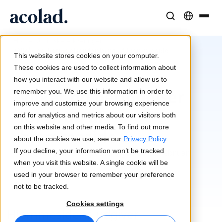
/
/
Sprogløsninger og -tjenester
AI-teknologi og -produkter
Ressourcer
Home
Juridiske erklæringer
Vilkår og betingelser for brug af hjemmeside
Om Acolad
This website stores cookies on your computer.
Kundecases
Oversættelse
Lia Translate
These cookies are used to collect information about
Reelle resultater hos vores kunder
how you interact with our website and allow us to
AI-hastighed, menneskelig præcision
Øjeblikkelige oversættelser på linje med dit brand
Vilkår og betingelser
remember you. We use this information in order to
Bæredygtighed
improve and customize your browsing experience
for brug af
Artikler
Tolkning
Forbindelse
and for analytics and metrics about our visitors both
Ekspertindsigter i globalt indhold
Problemfri kommunikation overalt
Workflow-integration gjort enkel
on this website and other media. To find out more
hjemmeside
Partnere
about the cookies we use, see our
Privacy Policy
.
If you decline, your information won’t be tracked
Dato for seneste opdatering: Den 12. februar
E-bøger
Medier og underholdning
Oversættelse af tale i realtid
when you visit this website. A single cookie will be
2024
Indgående guider og strategier
Bring historier til alle skærme
used in your browser to remember your preference
Nyheder
not to be tracked.
Kvalitetssikring
Webinarer on demand
Konsulent- og outsourcingtjenester
Cookies settings
Hjemmesidens udgiver
Kvalitetskontroller drevet af AI
Indsigter fra brancheledere
Centraliser og skalér globalt
Arrangementer