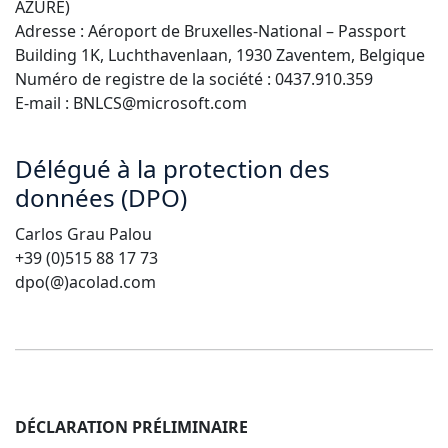
AZURE)
Adresse : Aéroport de Bruxelles-National – Passport
Industrie Manufacturière
Building 1K, Luchthavenlaan, 1930 Zaventem, Belgique
Numéro de registre de la société : 0437.910.359
Finance
E-mail : BNLCS@microsoft.com
Découvrez Lia
Juridique
Traduction IA rapide, intelligente et évolutive
Délégué à la protection des
données (DPO)
Institutions Publiques
Carlos Grau Palou
Défense & Sécurité
+39 (0)515 88 17 73
dpo(@)acolad.com
Tous les secteurs
DÉCLARATION PRÉLIMINAIRE