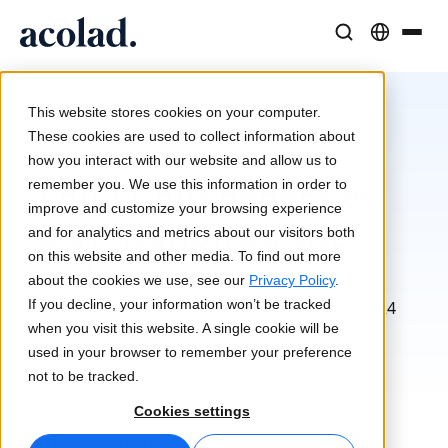
/
/
Solutions et Services Linguistiques
Technologies et produits IA
Ressources
Home
Mentions légales
Conditions d'utilisation du site web
À propos d’Acolad
This website stores cookies on your computer.
Études de cas
Traduction
Lia Go
These cookies are used to collect information about
Résultats concrets de nos clients
how you interact with our website and allow us to
Vitesse de l’IA, précision humaine
Traductions instantanées conformes à votre marque
Conditions générales
remember you. We use this information in order to
Durabilité
improve and customize your browsing experience
d'utilisation du site
Articles
Interprétation
Lia Services
and for analytics and metrics about our visitors both
Analyses d’experts sur le contenu global
Communication fluide, partout
Géré par des experts
on this website and other media. To find out more
web
Partenaires
about the cookies we use, see our
Privacy Policy
.
If you decline, your information won’t be tracked
Date de la dernière mise à jour : 12 février 2024
Ebooks
Médias et Divertissement
Lia Live
when you visit this website. A single cookie will be
Guides et stratégies approfondis
Donnez vie à vos contenus sur tous les écrans
L'interprétation revisitée
used in your browser to remember your preference
Actualités
not to be tracked.
Éditeur du site web
Webinaires à la demande
Conseil et Externalisation
Connectivité
Cookies settings
Analyses des leaders du secteur
Centralisez et développez à l’international
Intégration des workflows simplifiée
NIKITA SAS (GROUPE ACOLAD)
Événements