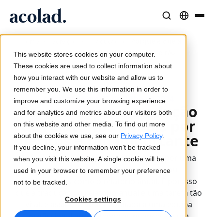
Soluções e Serviços Linguísticos
Tecnologia e produtos de IA
Recursos
/
/
/
Porque é que a
Home
Serviços
Tradução
Sobre a Acolad
tradução de relatórios anuais por peritos é tão
This website stores cookies on your computer.
importante
Histórias de sucesso
Tradução
Lia Translate
These cookies are used to collect information about
Resultados reais dos nossos clientes
how you interact with our website and allow us to
Velocidade da IA, precisão humana
Traduções instantâneas alinhadas com a sua marca
remember you. We use this information in order to
Sustentabilidade
Atualizado em 23 de julho de 2024
improve and customize your browsing experience
Porque é que a tradução
Artigos
Interpretação
Conectividade
and for analytics and metrics about our visitors both
de relatórios anuais por
Perspetivas de especialistas sobre conteúdo global
Comunicação fluida em qualquer lugar
Integração nos fluxos de trabalho, de forma simples
on this website and other media. To find out more
Parceiros
peritos é tão importante
about the cookies we use, see our
Privacy Policy
.
If you decline, your information won’t be tracked
Ebooks
Mídia e Entretenimento
Interpretação com IA
Entre todas as comunicações enviadas por uma
when you visit this website. A single cookie will be
Guias e estratégias aprofundadas
Leve histórias a cada tela
Tradução de voz em tempo real
empresa, poucas são abrangentes ou
used in your browser to remember your preference
Notícias
fundamentais como o relatório anual. É por isso
not to be tracked.
que a tradução do relatório anual é uma tarefa tão
Webinars on demand
Consultoria e Outsourcing
Garantia de qualidade
Cookies settings
vital, e assim, deve ser confiada a uma equipa
Insights de líderes do setor
Centralize e expanda globalmente
Verificações de qualidade impulsionadas por IA
profissional que entende as nuances de um
Eventos