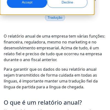
Accept
Decline
relatório anual.
Marketing Global
Dublagem com IA
Atinga e converta globalmente
Dublagem eficiente em grande escala
Tradução
Localizações
Transcrição
Serviços de dados para IA
O relatório anual de uma empresa tem várias funções:
Transforme áudio em ação
Potencie a IA com dados de qualidade
financeira, reguladora, mesmo no marketing e no
Carreiras
desenvolvimento empresarial. Acima de tudo, é um
Construa o seu futuro connosco
Dominar a tradução com IA para marcas globais
relato fiel e preciso de tudo que ocorreu na empresa
Serviços de Dados
Dicas para aumentar eficiência, escala e qualidade
durante o ano fiscal anterior.
Oportunidades para freelancers
Melhore a IA com dados confiáveis
Faça parte da nossa rede global
Para garantir que os dados do seu relatório anual
sejam transmitidos de forma cuidada em todas as
Todas as soluções
línguas, é importante manter uma tradução fiel da
língua de partida para a língua de chegada.
Soluções por Indústria
Conheça a Lia
O que é um relatório anual?
Tradução com IA rápida, inteligente e escalável
Ciências da Vida