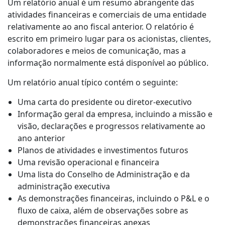
Um relatório anual é um resumo abrangente das
atividades financeiras e comerciais de uma entidade
Indústria Transformadora
relativamente ao ano fiscal anterior. O relatório é
escrito em primeiro lugar para os acionistas, clientes,
Finanças
colaboradores e meios de comunicação, mas a
informação normalmente está disponível ao público.
Jurídico
Um relatório anual típico contém o seguinte:
Instituições Públicas
Uma carta do presidente ou diretor-executivo
Informação geral da empresa, incluindo a missão e
Defesa e Segurança
visão, declarações e progressos relativamente ao
ano anterior
Planos de atividades e investimentos futuros
Todos os setores
Uma revisão operacional e financeira
Uma lista do Conselho de Administração e da
administração executiva
As demonstrações financeiras, incluindo o P&L e o
fluxo de caixa, além de observações sobre as
demonstrações financeiras anexas