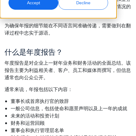
Accept
Decline
拓展。最重要的是，年度报告是对公司上一财年所有情况的
忠实、准确记录。
全球营销
AI 配音
触达并转化全球受众
高效大规模配音
为确保年报的细节能在不同语言间准确传递，需要做到在翻
地点
译过程中忠实于源语。
转录
AI 数据服务
将音频转化为可执行内容
用高质量数据增强 AI
什么是年度报告？
职业机会
与我们一起打造您的未来
年度报告是对企业上一财年业务和财务活动的全面总结。该
掌握面向全球品牌的 AI 驱动翻译
数据服务
报告主要为利益相关者、客户、员工和媒体而撰写，但信息
提升效率、规模与质量的秘诀
自由职业合作机会
以可信数据增强 AI
通常也向公众公开。
加入我们的全球网络
通常来说，年报包括以下内容：
所有解决方案
董事长或首席执行官的致辞
一般公司信息，包括使命和愿景声明以及上一年的成就
按行业提供的解决方案
未来的活动和投资计划
认识 Lia
财务和运营回顾
快速、智能且可扩展的 AI 翻译
生命科学
董事会和执行管理层名单