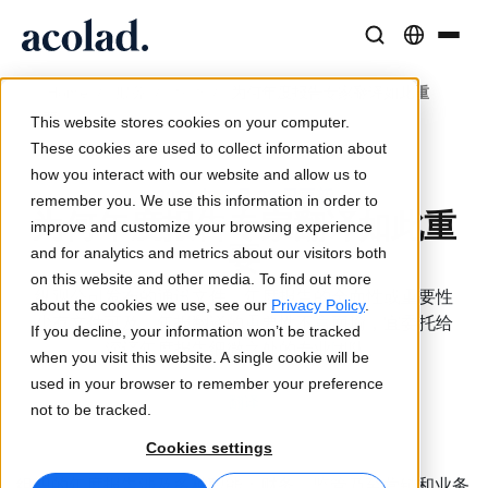
语言解决方案与服务
人工智能技术与产品
资源
/
/
/
为何年度报告专家翻译如此重
Home
服务
翻译
关于 Acolad
要
This website stores cookies on your computer.
成功案例
翻译
Lia Translate
These cookies are used to collect information about
来自客户的真实成果
how you interact with our website and allow us to
AI 速度，人类精度
即时品牌一致翻译
2024 年 7 月 23 日更新
remember you. We use this information in order to
可持续发展
为何年度报告专家翻译如此重
improve and customize your browsing experience
文章
口译服务
连接能力
要
and for analytics and metrics about our visitors both
专家对全球内容的见解
随时随地无缝沟通
简化的工作流集成
on this website and other media. To find out more
纵观公司发布的通讯文件，年度报告的全面性或重要性
合作伙伴
about the cookies we use, see our
Privacy Policy
.
少有文件可及。年报翻译的重要性不言而喻，宜委托给
If you decline, your information won’t be tracked
电子书
媒体与娱乐
AI 同声传译
深谙年度报告细微之处的专业团队。
when you visit this website. A single cookie will be
深度指南与策略
让故事出现在每个屏幕上
实时语音翻译
used in your browser to remember your preference
新闻
翻译
not to be tracked.
按需网络研讨会
咨询与外包
质量保证
Cookies settings
行业领袖的洞察
集中并全球扩展
AI 驱动的质量检查
组织的年度报告涉及多种职能：财务、监管乃至营销和业务
活动