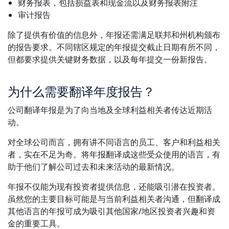
财务报表，包括损益表和现金流以及财务报表附注
审计报告
制造业
除了提供有价值的信息外，年报还需满足联邦和州机构颁布
金融
的报告要求。不同辖区规定的年报提交截止日期有所不同，
但都要求提供关键财务数据，以及每年提交一份新报告。
法律
为什么需要翻译年度报告？
公共机构
公司翻译年报是为了向当地及全球利益相关者传达近期活
动。
国防与安全
对全球公司而言，拥有讲不同语言的员工、客户和利益相关
所有行业
者，实在不足为奇。将年报翻译成这些受众使用的语言，有
助于他们了解公司过去和未来活动的最新情况。
年报不仅能为现有投资者提供信息，还能吸引潜在投资者。
虽然您的主要目标可能是与当前利益相关者沟通，但翻译成
其他语言的年报可成为吸引其他国家/地区投资者兴趣和资
金的重要工具。