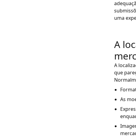
adequação
submissõe
uma expe
A lo
merc
A localiz
que pareç
Normalmen
Format
As moe
Expres
enquad
Imagen
mercad