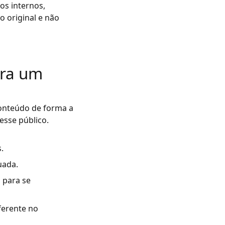
os internos,
o original e não
ara um
conteúdo de forma a
esse público.
.
uada.
 para se
ferente no