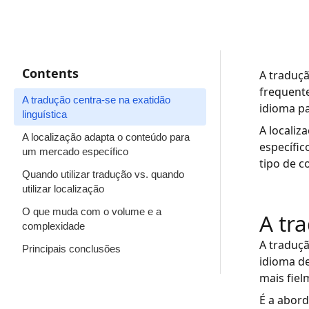
Contents
A traduçã
frequent
A tradução centra-se na exatidão
idioma pa
linguística
A locali
A localização adapta o conteúdo para
específic
um mercado específico
tipo de 
Quando utilizar tradução vs. quando
utilizar localização
O que muda com o volume e a
A tr
complexidade
A traduçã
Principais conclusões
idioma de
mais fiel
É a abor