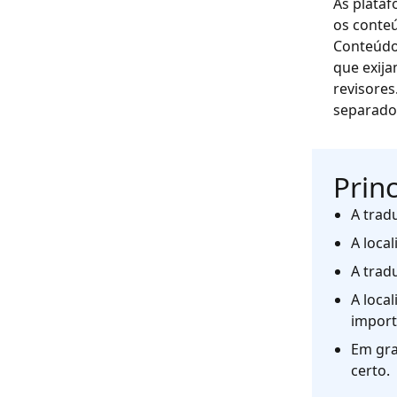
As plata
os conteú
Conteúdo
que exij
revisore
separado
Prin
A trad
A loca
A trad
A loca
impor
Em gra
certo.