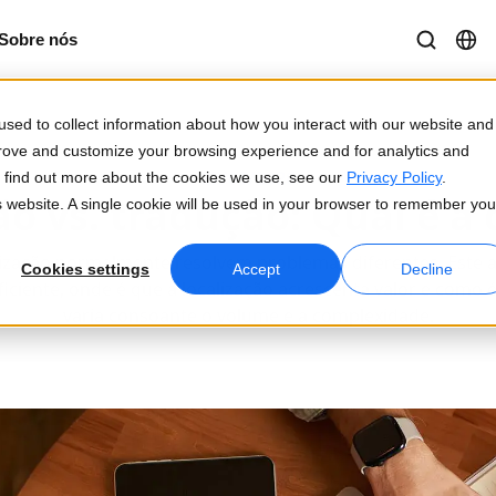
Sobre nós
sed to collect information about how you interact with our website and
prove and customize your browsing experience and for analytics and
27/03/2026
To find out more about the cookies we use, see our
Privacy Policy
.
ão vs. tradução: Qual é a 
is website. A single cookie will be used in your browser to remember you
lização normalmente resolvem problemas diferentes. Este a
Cookies settings
Accept
Decline
iciente, onde é que a localização acrescenta valor e como 
varia consoante o volume e a complexidade.