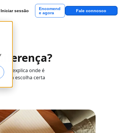
Encomend
Iniciar sessão
Fale connosco
e agora
diferença?
r
rtigo explica onde é
é que a escolha certa