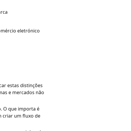
arca
omércio eletrónico
r estas distinções
omas e mercados não
o. O que importa é
 criar um fluxo de