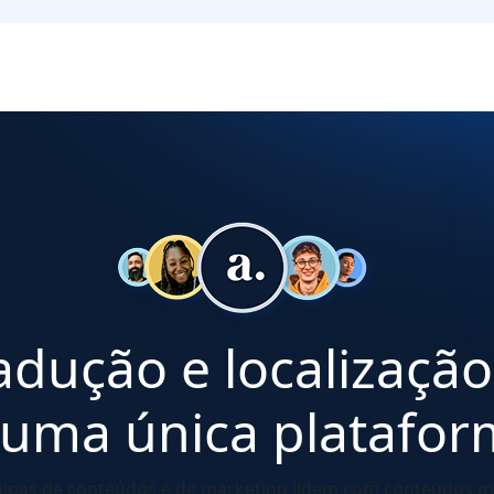
adução e localização
 uma única platafor
uipas de conteúdos e de marketing lidem com conteúdos m