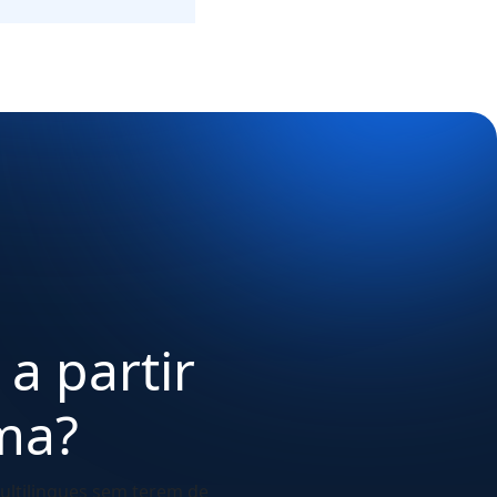
 a partir
ma?
ultilingues sem terem de