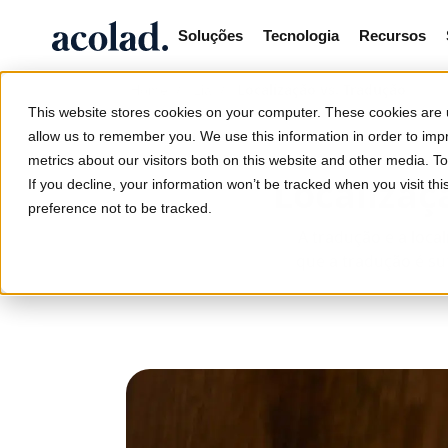
Soluções
Tecnologia
Recursos
/
/
Localização vs. Tradução
Home
Lia
This website stores cookies on your computer. These cookies are u
allow us to remember you. We use this information in order to im
metrics about our visitors both on this website and other media. 
Localizaç
If you decline, your information won’t be tracked when you visit th
preference not to be tracked.
A tradução e a loca
que a tradução é suf