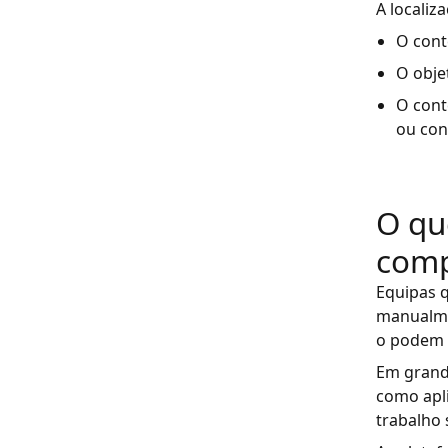
A localiz
O cont
O obje
O cont
ou con
O qu
comp
Equipas 
manualme
o podem f
Em grande
como apli
trabalho 