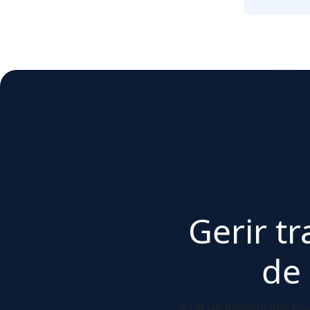
Gerir tr
de
A Lia Go permite que eq