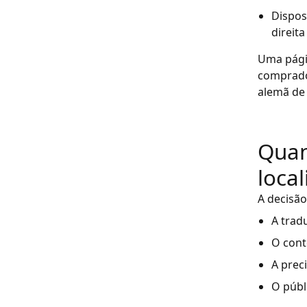
Dispos
direit
Uma págin
comprado
alemã de 
Quan
loca
A decisão
A trad
O cont
A prec
O públ