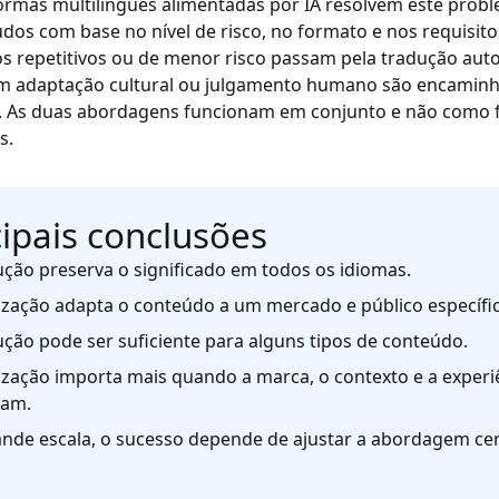
formas multilingues alimentadas por IA resolvem este pro
dos com base no nível de risco, no formato e nos requisito
s repetitivos ou de menor risco passam pela tradução aut
am adaptação cultural ou julgamento humano são encamin
s. As duas abordagens funcionam em conjunto e não como f
s.
cipais conclusões
ução preserva o significado em todos os idiomas.
lização adapta o conteúdo a um mercado e público específi
ução pode ser suficiente para alguns tipos de conteúdo.
lização importa mais quando a marca, o contexto e a experiê
tam.
nde escala, o sucesso depende de ajustar a abordagem ce