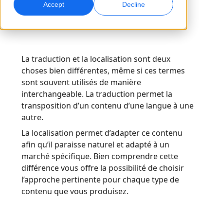
Accept
Decline
Marketing Global
Interprétation IA
Touchez et convertissez des publics à l’international
Traduction vocale en temps réel
Sites
La traduction et la localisation sont deux
Transcription
Assurance qualité
choses bien différentes, même si ces termes
Transformez l’audio en action
Contrôles qualité pilotés par IA
sont souvent utilisés de manière
Carrières
interchangeable. La traduction permet la
Construisez votre avenir avec nous
transposition d’un contenu d’une langue à une
Maîtriser la traduction IA pour les marques
Services de données
Doublage IA
autre.
mondiales
Opportunités freelance
Renforcez vos IA avec des données fiables
Doublage efficace à grande échelle
Conseils pour optimiser efficacité, échelle et qualité
Rejoignez notre réseau mondial
La localisation permet d’adapter ce contenu
afin qu’il paraisse naturel et adapté à un
Toutes les solutions
Services de données IA
marché spécifique. Bien comprendre cette
Améliorez l’IA avec des données de qualité
différence vous offre la possibilité de choisir
l’approche pertinente pour chaque type de
Solutions par Secteur
contenu que vous produisez.
Sciences de la vie