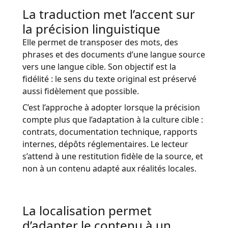
La traduction met l’accent sur
Industrie Manufacturière
la précision linguistique
Elle permet de transposer des mots, des
Finance
phrases et des documents d’une langue source
Découvrez Lia
vers une langue cible. Son objectif est la
Juridique
Traduction IA rapide, intelligente et évolutive
fidélité : le sens du texte original est préservé
aussi fidèlement que possible.
Institutions Publiques
C’est l’approche à adopter lorsque la précision
compte plus que l’adaptation à la culture cible :
Défense & Sécurité
contrats, documentation technique, rapports
internes, dépôts réglementaires. Le lecteur
Tous les secteurs
s’attend à une restitution fidèle de la source, et
non à un contenu adapté aux réalités locales.
La localisation permet
d’adapter le contenu à un