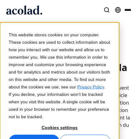
Solutions et Services Linguistiques
Technologies et produits IA
Ressources
/
/
Localisation ou traduction
Home
Lia
À propos d’Acolad
This website stores cookies on your computer.
Études de cas
Traduction
Lia Go
These cookies are used to collect information about
2026-03-27
Résultats concrets de nos clients
how you interact with our website and allow us to
Vitesse de l’IA, précision humaine
Traductions instantanées conformes à votre marque
Localisation ou
remember you. We use this information in order to
Durabilité
traduction : Quelle est la
improve and customize your browsing experience
Articles
Interprétation
Lia Services
and for analytics and metrics about our visitors both
différence ?
Analyses d’experts sur le contenu global
Communication fluide, partout
Géré par des experts
on this website and other media. To find out more
Partenaires
about the cookies we use, see our
La traduction et la localisation constituent souvent
Privacy Policy
.
If you decline, your information won’t be tracked
la solution à des problèmes différents. Cet article
Ebooks
Médias et Divertissement
Lia Live
when you visit this website. A single cookie will be
vous explique dans quelles situations la traduction
Guides et stratégies approfondis
Donnez vie à vos contenus sur tous les écrans
L'interprétation revisitée
used in your browser to remember your preference
peut suffire, dans quelles situations la localisation
Actualités
not to be tracked.
apporte une véritable valeur ajoutée et comment la
bonne décision entre les deux varie en fonction du
Webinaires à la demande
Conseil et Externalisation
Connectivité
Cookies settings
volume et de la complexité.
Analyses des leaders du secteur
Centralisez et développez à l’international
Intégration des workflows simplifiée
Événements