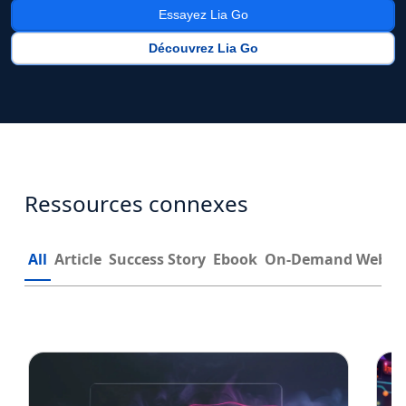
Essayez Lia Go
Découvrez Lia Go
Ressources connexes
All
Article
Success Story
Ebook
On-Demand Webin