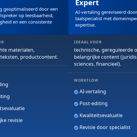
Expert
ng geoptimaliseerd door een
AI-vertaling gereviseerd doo
spreker op leesbaarheid,
taalspecialist met domeinspe
heid en een consistente
expertise.
OR
IDEAAL VOOR
hte materialen,
technische, gereguleerde o
teksten, productcontent.
belangrijke content (juridisc
sciences, financieel).
W
WORKFLOW
ling
AI-vertaling
ting
Post-editing
tsevaluatie
Kwaliteitsevaluatie
ke revisie
Revisie door specialist