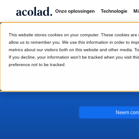
Onze oplossingen
Technologie
Mi
/
/
Vertaling
Home
Diensten
This website stores cookies on your computer. These cookies are u
allow us to remember you. We use this information in order to im
metrics about our visitors both on this website and other media. 
If you decline, your information won’t be tracked when you visit th
Vert
preference not to be tracked.
AI-gestuurde pr
Neem cont