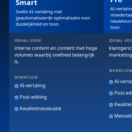
Smart
AI-vertali
Snelle AI-vertaling met
moedertaal
geautomatiseerde optimalisatie voor
nauwkeurig
duidelijkheid en toon.
toon.
IDEAAL VOOR
IDEAAL VO
interne content en content met hoge
klantgeric
volumes waarbij snelheid belangrijk
marketing
is.
WORKFLO
WORKFLOW
AI-verta
AI-vertaling
Post-edi
Post-editing
Kwalitei
Kwaliteitsevaluatie
Menselij