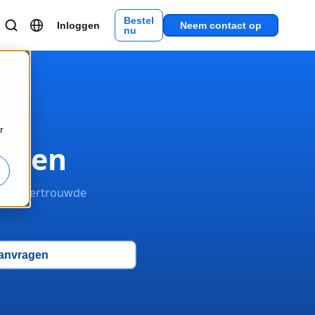
Bestel
Inloggen
Neem contact op
nu
r
ijven
dwijd vertrouwde
aanvragen