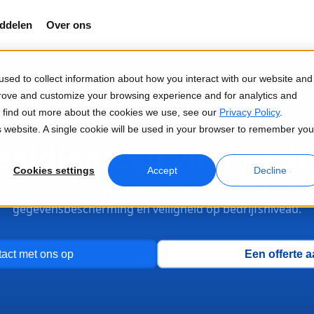
ddelen
Over ons
sed to collect information about how you interact with our website and
prove and customize your browsing experience and for analytics and
To find out more about the cookies we use, see our
Privacy Policy
.
is website. A single cookie will be used in your browser to remember you
aaldiensten voor bedr
Cookies settings
Accept
Decline
ecisie. Door mensen geverifieerde nauwkeurigheid. Werel
gegevensbescherming en veiligheid op bedrijfsniveau.
act met ons op
Een offerte 