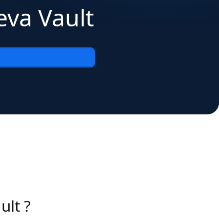
eva Vault
ult ?