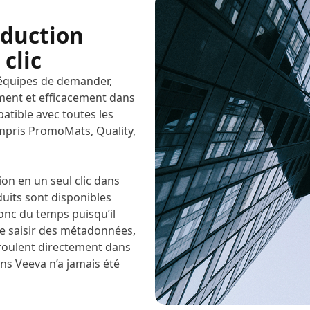
aduction
 clic
équipes de demander,
ement et efficacement dans
atible avec toutes les
ompris PromoMats, Quality,
n en un seul clic dans
duits sont disponibles
onc du temps puisqu’il
de saisir des métadonnées,
éroulent directement dans
ns Veeva n’a jamais été