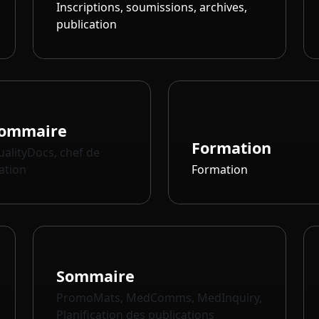
Inscriptions, soumissions, archives,
publication
ommaire
Formation
alityDocs, chef de
tation
Formation
Sommaire
PromoMats, MedComms, MedInquiry,
Planification des publications