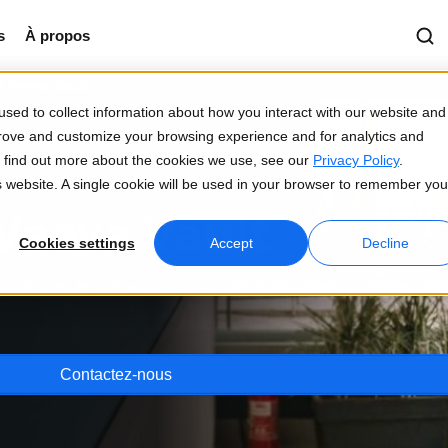
s
À propos
à Veeva Vault
sed to collect information about how you interact with our website and
prove and customize your browsing experience and for analytics and
To find out more about the cookies we use, see our
Privacy Policy
.
is website. A single cookie will be used in your browser to remember you
Veeva Vault
Cookies settings
Accept
Decline
Vault avec le connecteur pour des traductions précises, sûr
Contactez-nous