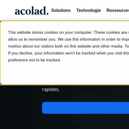
Solutions
Technologie
Ressource
/
/
/
Se connecter 
Home
Secteurs
Sciences de la vie
This website stores cookies on your computer. These cookies are u
allow us to remember you. We use this information in order to im
metrics about our visitors both on this website and other media. 
If you decline, your information won’t be tracked when you visit th
preference not to be tracked.
Connecteur 
Optimisez les capacités de votre Veeva 
rapides.