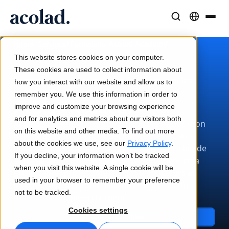
Solutions et Services Linguistiques
Technologies et produits IA
Ressources
/
/
/
Acolad Academy
Home
Services
Formation
À propos d’Acolad
This website stores cookies on your computer.
Études de cas
Traduction
Lia Translate
These cookies are used to collect information about
Formation continue pour les interprètes et les
Résultats concrets de nos clients
how you interact with our website and allow us to
Vitesse de l’IA, précision humaine
Traductions instantanées adaptées à votre marque
traducteurs
remember you. We use this information in order to
Durabilité
Acolad Academy
improve and customize your browsing experience
Articles
Interprétation
Lia Live
and for analytics and metrics about our visitors both
Acolad Academy est notre organisme d’éducation
Analyses d’experts sur le contenu global
Communication fluide, partout
L'interprétation revisitée
on this website and other media. To find out more
permanente agréé pour les interprètes et les
Partenaires
about the cookies we use, see our
Privacy Policy
.
traducteurs. L’Academy se donne pour mission de
If you decline, your information won’t be tracked
soutenir en permanence le développement et la
Ebooks
Médias et Divertissement
Connectivité
when you visit this website. A single cookie will be
qualification professionnels des traducteurs et
Guides et stratégies approfondis
Donnez vie à vos contenus sur tous les écrans
Intégration des flux de travail simplifiée
used in your browser to remember your preference
interprètes, et répond ainsi aux exigences du
Actualités
not to be tracked.
marché et du gouvernement.
Webinaires à la demande
Conseil et Externalisation
Interprétation IA
Cookies settings
Cours disponibles
Analyses des leaders du secteur
Centralisez et développez à l’international
Traduction vocale en temps réel
Événements