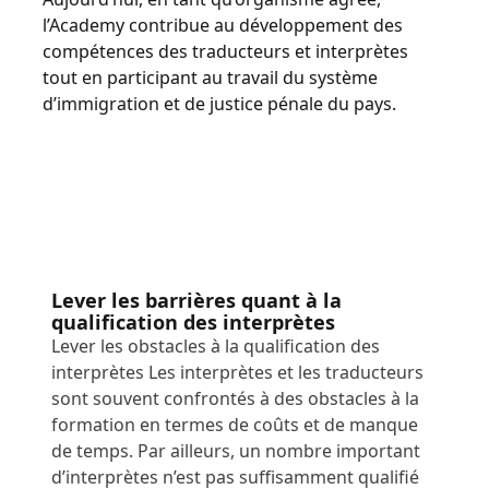
l’Academy contribue au développement des
Industrie Manufacturière
Découvrez Lia
compétences des traducteurs et interprètes
Traduction IA rapide, intelligente et évolutive
tout en participant au travail du système
Finance
d’immigration et de justice pénale du pays.
Juridique
Institutions Publiques
Défense & Sécurité
Lever les barrières quant à la
qualification des interprètes
Tous les secteurs
Lever les obstacles à la qualification des
interprètes Les interprètes et les traducteurs
sont souvent confrontés à des obstacles à la
formation en termes de coûts et de manque
de temps. Par ailleurs, un nombre important
d’interprètes n’est pas suffisamment qualifié