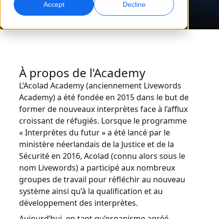
Accept
Decline
Marketing Global
Assurance qualité
Touchez et convertissez des publics à l’international
Contrôles qualité pilotés par IA
Sites
Transcription
Doublage IA
À propos de l'Academy
Transformez l’audio en action
Doublage efficace à grande échelle
Carrières
L’Acolad Academy (anciennement Livewords
Construisez votre avenir avec nous
Academy) a été fondée en 2015 dans le but de
Maîtriser la traduction IA pour les marques
former de nouveaux interprètes face à l’afflux
Services de données
Services de données IA
mondiales
Opportunités freelance
croissant de réfugiés. Lorsque le programme
Renforcez vos IA avec des données fiables
Optimisez l’IA avec des données de qualité
Conseils pour optimiser efficacité, échelle et qualité
« Interprètes du futur » a été lancé par le
Rejoignez notre réseau mondial
ministère néerlandais de la Justice et de la
Toutes les solutions
Sécurité en 2016, Acolad (connu alors sous le
nom Livewords) a participé aux nombreux
groupes de travail pour réfléchir au nouveau
Solutions par Secteur
système ainsi qu’à la qualification et au
développement des interprètes.
Sciences de la vie
Aujourd’hui, en tant qu’organisme agréé,