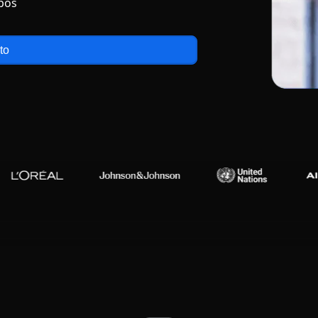
ipos
to