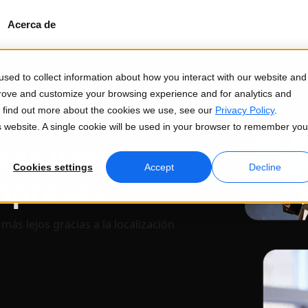
Acerca de
sed to collect information about how you interact with our website and
prove and customize your browsing experience and for analytics and
To find out more about the cookies we use, see our
Privacy Policy
.
is website. A single cookie will be used in your browser to remember you
cas y de
Cookies settings
Accept
Decline
empresas
ás lejos gracias a la localización