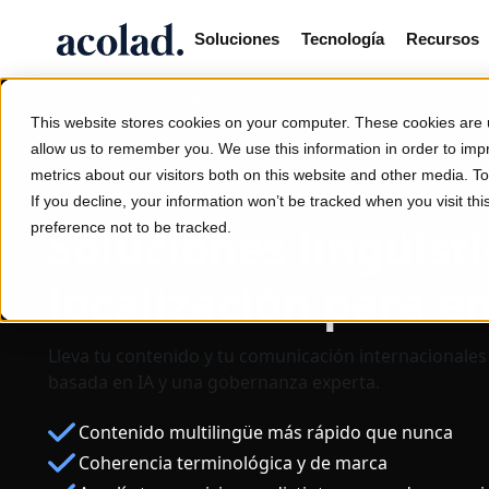
Soluciones
Tecnología
Recursos
/
Servicios
Home
This website stores cookies on your computer. These cookies are u
allow us to remember you. We use this information in order to im
metrics about our visitors both on this website and other media. 
If you decline, your information won’t be tracked when you visit th
Soluciones lingüísti
preference not to be tracked.
localización para 
Lleva tu contenido y tu comunicación internacionales m
basada en IA y una gobernanza experta.
Contenido multilingüe más rápido que nunca
Coherencia terminológica y de marca