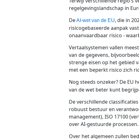
Terwijl verschillende regio's
regelgevingslandschap in Euro
De
, die in 2
AI-wet van de EU
risicogebaseerde aanpak vast 
onaanvaardbaar risico - waar
Vertaalsystemen vallen meesta
van de gegevens, bijvoorbeel
strenge eisen op het gebied v
met een beperkt risico zich 
Nog steeds onzeker? De EU h
van de wet beter kunt begrijp
De verschillende classificati
robuust bestuur en verantwo
management), ISO 17100 (vert
over AI-gestuurde processen.
Over het algemeen zullen bedr