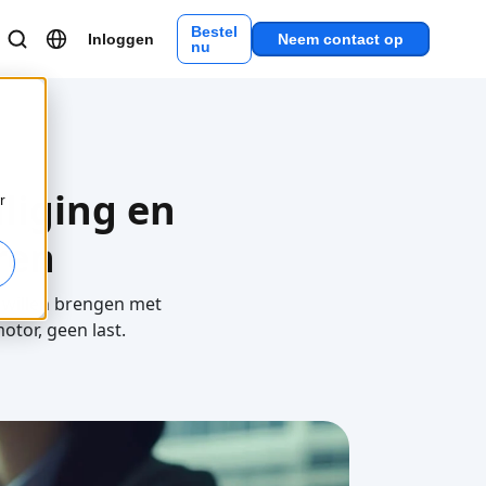
Bestel
Inloggen
Neem contact op
nu
iliging en
r
ren
t willen brengen met
tor, geen last.