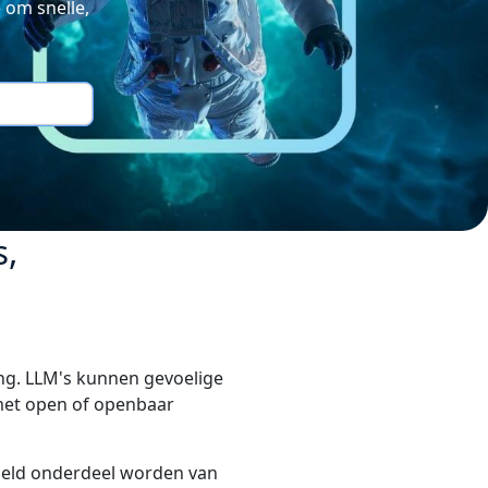
 om snelle,
s,
ng. LLM's kunnen gevoelige
 met open of openbaar
oeld onderdeel worden van