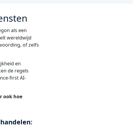
ensten
gon als een
telt wereldwijd
oording, of zelfs
jkheid en
ken de regels
e-first AI-
ar ook hoe
ehandelen: