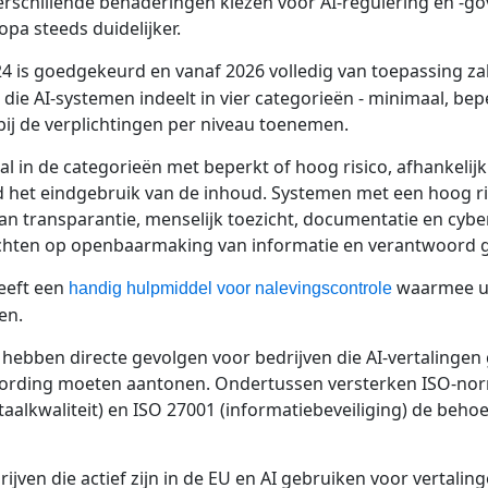
 verschillende benaderingen kiezen voor AI-regulering en -g
pa steeds duidelijker.
024 is goedgekeurd en vanaf 2026 volledig van toepassing zal 
die AI-systemen indeelt in vier categorieën - minimaal, bep
bij de verplichtingen per niveau toenemen.
l in de categorieën met beperkt of hoog risico, afhankelij
d het eindgebruik van de inhoud. Systemen met een hoog r
an transparantie, menselijk toezicht, documentatie en cyber
richten op openbaarmaking van informatie en verantwoord 
eeft een
waarmee u 
handig hulpmiddel voor nalevingscontrole
en.
es hebben directe gevolgen voor bedrijven die AI-vertalinge
ording moeten aantonen. Ondertussen versterken ISO-norm
aalkwaliteit) en ISO 27001 (informatiebeveiliging) de beho
ijven die actief zijn in de EU en AI gebruiken voor vertali