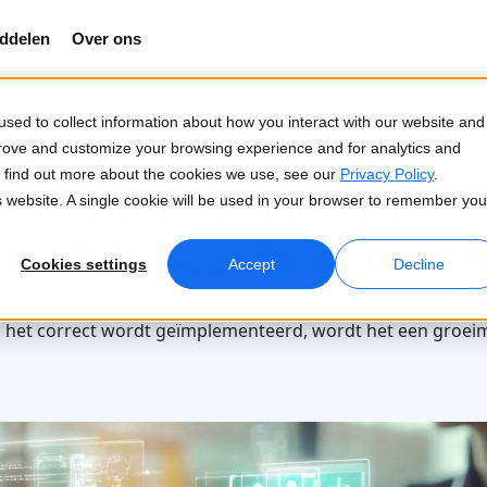
ddelen
Over ons
sed to collect information about how you interact with our website and
prove and customize your browsing experience and for analytics and
2025-10-31
To find out more about the cookies we use, see our
Privacy Policy
.
lbestuur: Naleving, beve
is website. A single cookie will be used in your browser to remember you
nselijk toezicht garande
Cookies settings
Accept
Decline
 is belangrijk voor bedrijven die AI-innovatie in evenwich
s het correct wordt geïmplementeerd, wordt het een groeimo