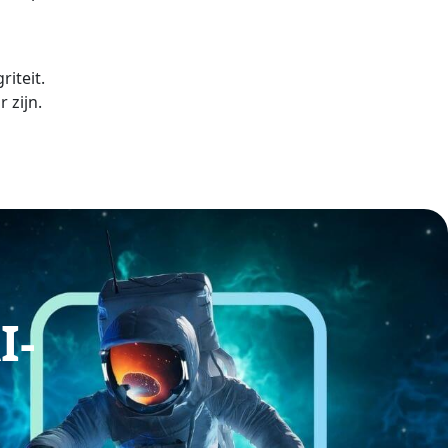
iteit.
 zijn.
I-