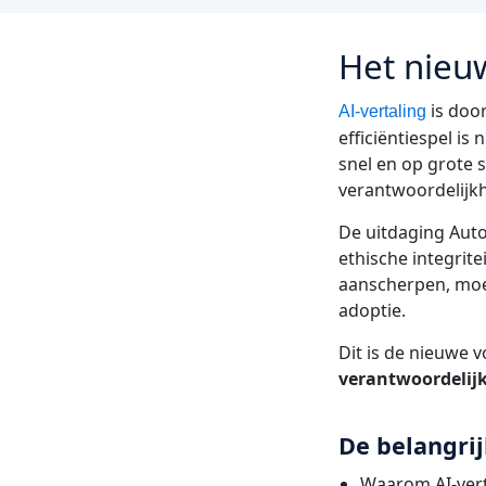
Het nieu
is doo
AI-vertaling
efficiëntiespel is
snel en op grote
verantwoordelijkh
De uitdaging Auto
ethische integrit
aanscherpen, moet
adoptie.
Dit is de nieuwe 
verantwoordelijk
De belangrij
Waarom AI-ver