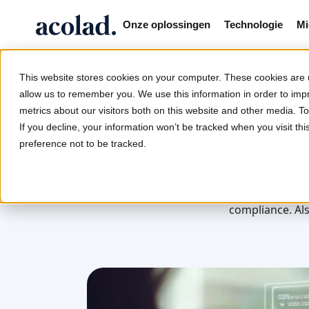
Onze oplossingen
Technologie
Mi
/
/
AI-vertaalbestuur
Home
Lia
This website stores cookies on your computer. These cookies are u
allow us to remember you. We use this information in order to im
metrics about our visitors both on this website and other media. 
AI-vertaa
If you decline, your information won’t be tracked when you visit th
preference not to be tracked.
me
Verantwoord bestuur
compliance. Al