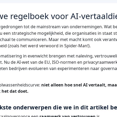
we regelboek voor AI-vertaaldi
rgedrongen tot de mainstream van ondernemingen. Wat be
 nu een strategische mogelijkheid, die organisaties in staat s
 schaal te communiceren. Maar met macht komt ook verantw
eid (zoals het werd verwoord in Spider-Man!).
matisering in evenwicht brengen met naleving, vertrouweli
eit. Nu de AI-wet van de EU, ISO-normen en privacyraamwer
en bedrijven evolueren van experimenteren naar governanc
volwassenheidscurve:
niet alleen
hoe snel AI vertaalt, ma
 het dat doet.
kste onderwerpen die we in dit artikel b
taalgovernance een
raamwerk van vertrouwen
is