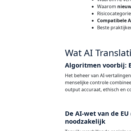
Waarom
nieuw
Risicocategori
Compatibele A
Beste praktijk
Wat AI Transla
Algoritmen voorbij:
Het beheer van AI-vertalingen 
menselijke controle combineer
output accuraat, ethisch en co
De AI-wet van de EU
noodzakelijk