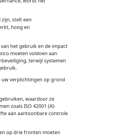
overnance, wordt het
zijn, stelt een
erkt, hoog en
k van het gebruik en de impact
isico moeten voldoen aan
beveiliging, terwijl systemen
gebruik.
uw verplichtingen op grond
n gebruiken, waardoor ze
en zoals ISO 42001 (AI-
efte aan aantoonbare controle
ngen op drie fronten moeten