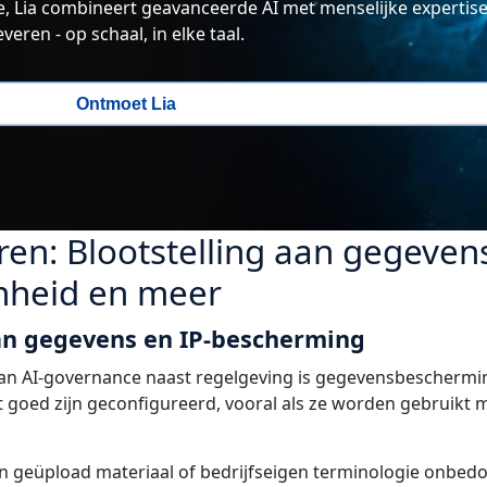
tie, Lia combineert geavanceerde AI met menselijke expertise
eren - op schaal, in elke taal.
Ontmoet Lia
eren: Blootstelling aan gegeven
heid en meer
an gegevens en IP-bescherming
van AI-governance naast regelgeving is gegevensbeschermi
et goed zijn geconfigureerd, vooral als ze worden gebruikt
n geüpload materiaal of bedrijfseigen terminologie onbed