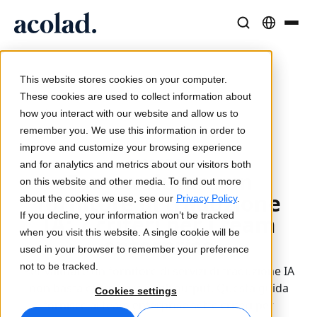
Soluzioni e Servizi Linguistici
Tecnologie e prodotti AI
Risorse
Informazioni su Acolad
This website stores cookies on your computer.
/
/
Come valutare un fornitore di
Case di successo
Traduzione
Lia Translate
These cookies are used to collect information about
Home
Lia
traduzione IA
Risultati concreti dai nostri clienti
how you interact with our website and allow us to
Velocità dell’IA, precisione umana
Traduzioni istantanee coerenti con il brand
remember you. We use this information in order to
Sostenibilità
improve and customize your browsing experience
Articoli
Interpretariato
Connettività
2026-03-20
and for analytics and metrics about our visitors both
Come valutare un
Opinioni di esperti sui contenuti globali
Comunicazione fluida ovunque
Integrazione dei workflow semplificata
on this website and other media. To find out more
fornitore di traduzione
Partner
about the cookies we use, see our
Privacy Policy
.
If you decline, your information won’t be tracked
IA: 7 criteri per i team
Ebook
Media e Intrattenimento
Interpretariato AI
when you visit this website. A single cookie will be
enterprise
Guide e strategie approfondite
Porta le storie su ogni schermo
Traduzione vocale in tempo reale
used in your browser to remember your preference
Notizie
not to be tracked.
Per valutare un fornitore di servizi di traduzione IA
Webinar on-demand
Consulenza e Outsourcing
Controllo qualità
non basta esaminare degli output. Questa guida
Cookies settings
Approfondimenti dai leader del settore
Centralizza e scala a livello globale
Verifiche di qualità basate su IA
fornisce ai team enterprise sette criteri per
Eventi