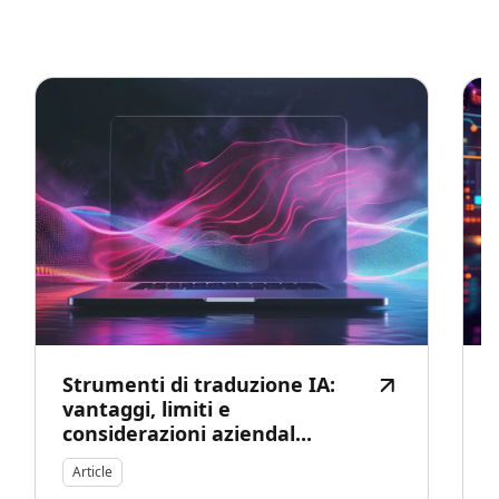
Strumenti di traduzione IA:
vantaggi, limiti e
considerazioni aziendal...
r
Article