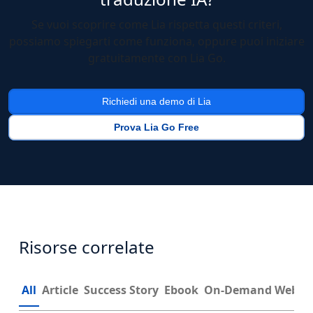
Se vuoi scoprire come Lia rispetta questi criteri,
possiamo spiegarti come funziona, oppure puoi iniziare
gratuitamente con Lia Go.
Richiedi una demo di Lia
Prova Lia Go Free
Risorse correlate
All
Article
Success Story
Ebook
On-Demand Webin