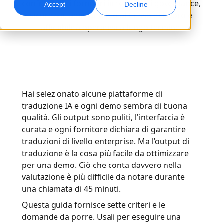
confrontare i fornitori in termini di governance,
Accept
Decline
sicurezza, adattamento al flusso di lavoro e
Marketing Globale
Doppiaggio AI
affidabilità operativa a lungo termine.
Raggiungi e converti a livello globale
Doppiaggio efficiente su larga scala
Sedi
Trascrizione
Servizi dati AI
Trasforma l’audio in azione
Migliora l’AI con dati di qualità
Carriere
Hai selezionato alcune piattaforme di
Costruisci il tuo futuro con noi
traduzione IA e ogni demo sembra di buona
Padroneggiare la traduzione AI per brand globali
Servizi Dati
qualità. Gli output sono puliti, l'interfaccia è
Consigli per migliorare efficienza, scalabilità e qualità
Opportunità freelance
Migliora l’IA con dati affidabili
curata e ogni fornitore dichiara di garantire
Entra a far parte della nostra rete globale
traduzioni di livello enterprise. Ma l’output di
traduzione è la cosa più facile da ottimizzare
Tutte le soluzioni
per una demo. Ciò che conta davvero nella
valutazione è più difficile da notare durante
Soluzioni per Settore
una chiamata di 45 minuti.
Scopri Lia
Questa guida fornisce sette criteri e le
Traduzione AI veloce, intelligente e scalabile
Scienze della Vita
domande da porre. Usali per eseguire una