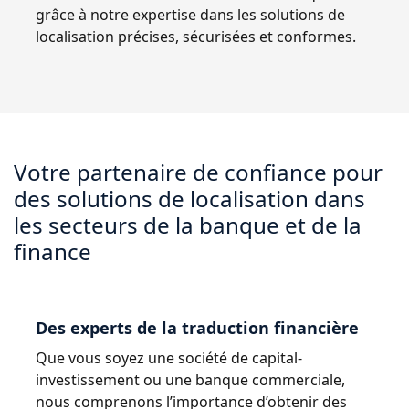
grâce à notre expertise dans les solutions de
Industrie Manufacturière
Découvrez Lia
localisation précises, sécurisées et conformes.
Traduction IA rapide, intelligente et évolutive
Finance
Juridique
Votre partenaire de confiance pour
Institutions Publiques
des solutions de localisation dans
les secteurs de la banque et de la
Défense & Sécurité
finance
Tous les secteurs
Des experts de la traduction financière
Que vous soyez une société de capital-
investissement ou une banque commerciale,
nous comprenons l’importance d’obtenir des