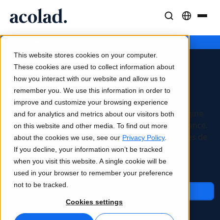
Solutions et Services Linguistiques
Technologies et produits IA
Ressources
/
Secteurs
Home
À propos d’Acolad
This website stores cookies on your computer.
Études de cas
Traduction
Lia Translate
These cookies are used to collect information about
Résultats concrets de nos clients
how you interact with our website and allow us to
Vitesse de l’IA, précision humaine
Traductions instantanées adaptées à votre marque
Finance et banque
remember you. We use this information in order to
Durabilité
improve and customize your browsing experience
Articles
Interprétation
Lia Live
Les technologies d’IA et de blockchain sont à l’origine
and for analytics and metrics about our visitors both
Analyses d’experts sur le contenu global
Communication fluide, partout
L'interprétation revisitée
de changements rapides dans le secteur de la finance.
on this website and other media. To find out more
Partenaires
Gardez une longueur d’avance grâce à des services de
about the cookies we use, see our
Privacy Policy
.
localisation et de gestion de contenus axés sur la
If you decline, your information won’t be tracked
Ebooks
Médias et Divertissement
Connectivité
technologie.
when you visit this website. A single cookie will be
Guides et stratégies approfondis
Donnez vie à vos contenus sur tous les écrans
Intégration des flux de travail simplifiée
used in your browser to remember your preference
Actualités
not to be tracked.
Contactez-nous
Webinaires à la demande
Conseil et Externalisation
Interprétation IA
Cookies settings
Analyses des leaders du secteur
Centralisez et développez à l’international
Traduction vocale en temps réel
Événements