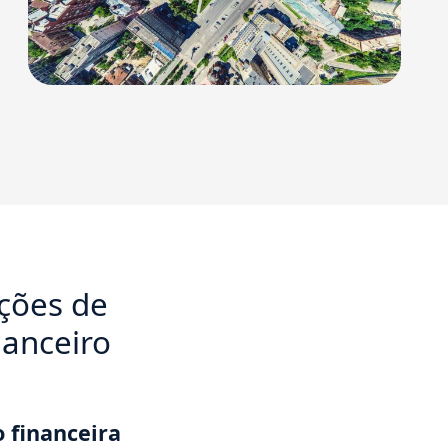
uções de
nanceiro
 financeira