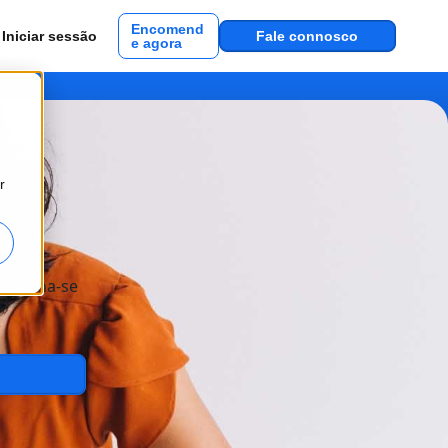
Encomend
Iniciar sessão
Fale connosco
e agora
r
antenha-se