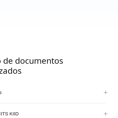
ão de documentos
izados
s
ITS KIID