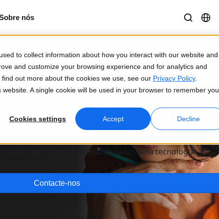
Sobre nós
sed to collect information about how you interact with our website and
prove and customize your browsing experience and for analytics and
To find out more about the cookies we use, see our
Privacy Policy
.
is website. A single cookie will be used in your browser to remember you
eiro e da banca
Cookies settings
Accept
Decline
o a provocar uma evolução acelerada no setor financeiro. M
lização e de conteúdo impulsionados pela tecnologia.
Contacte-nos