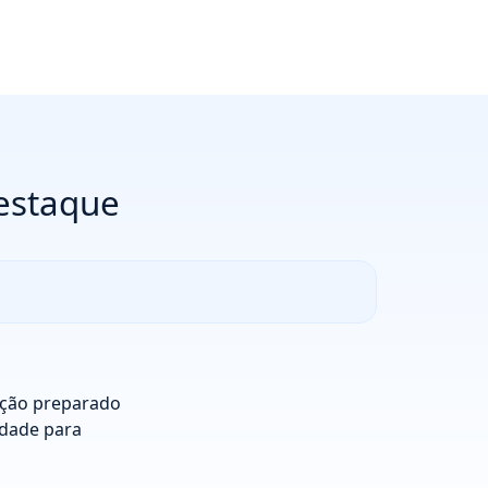
destaque
ução preparado
idade para