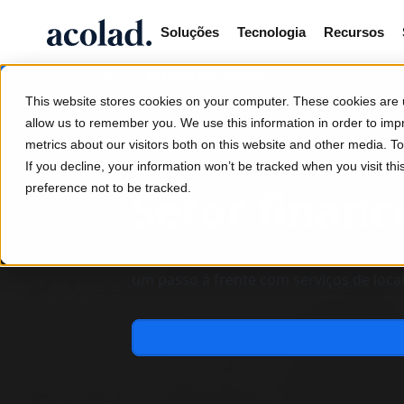
Soluções
Tecnologia
Recursos
/
Setores Industriais
Home
This website stores cookies on your computer. These cookies are u
allow us to remember you. We use this information in order to im
metrics about our visitors both on this website and other media. 
If you decline, your information won’t be tracked when you visit th
preference not to be tracked.
Setor financ
As tecnologias de blockchain e IA estã
um passo à frente com serviços de loca