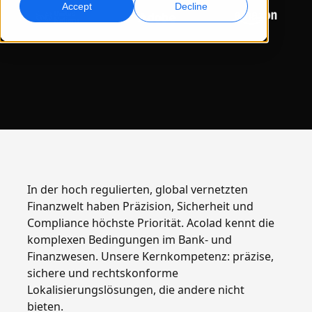
Accept
Decline
Globales Marketing
Qualitätssicherung
Weltweit erreichen und konvertieren
AI-gestützte Qualitätsprüfungen
Standorte
Transkription
KI-basiertes Voiceover
Audio in verwertbare Ergebnisse umwandeln
Effizientes AI-Dubbing in großem Umfang
Karriere
Gestalten Sie Ihre Zukunft mit uns
KI-gestützte Übersetzung für globale Marken
Datendienste
KI-Datenservices
meistern
Freelance-Möglichkeiten
Verbessern Sie KI mit vertrauenswürdigen Daten
Verbessern Sie Ihre AI mit hochwertigen Daten
Tipps, wie Sie Effizienz, Skalierung und Qualität steigern
In der hoch regulierten, global vernetzten
Werden Sie Teil unseres globalen Netzwerks
Finanzwelt haben Präzision, Sicherheit und
Alle Lösungen
Compliance höchste Priorität. Acolad kennt die
komplexen Bedingungen im Bank- und
Finanzwesen. Unsere Kernkompetenz: präzise,
Branchenlösungen
sichere und rechtskonforme
Lokalisierungslösungen, die andere nicht
Life Sciences
bieten.