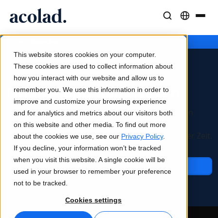
Sprachlösungen und -dienstleistungen
AI-Technologie & Produkte
Resources
/
Branchen
Home
Über Acolad
This website stores cookies on your computer.
Erfolgsgeschichten
Übersetzung
Lia Translate
These cookies are used to collect information about
Reale Ergebnisse bei unseren Kunden
how you interact with our website and allow us to
KI-Geschwindigkeit, menschliche Präzision
Sofortige, markenkonsistente Übersetzungen
Finanz- und Bankwesen
remember you. We use this information in order to
Nachhaltigkeit
improve and customize your browsing experience
Artikel
Dolmetschen
Lia Live
KI und Blockchain-Technologie revolutionieren den
and for analytics and metrics about our visitors both
Experteneinschätzungen zu globalen Inhalten
Nahtlose Kommunikation überall
Dolmetschen neu definiert
Finanzsektor. Bleiben Sie mit technisch versierten
on this website and other media. To find out more
Partner
Content- und Lokalisierungsleistungen am Puls der Zeit.
about the cookies we use, see our
Privacy Policy
.
If you decline, your information won’t be tracked
E-Books
Medien und Unterhaltung
Übersetzungs-APIs und Konnektoren
when you visit this website. A single cookie will be
Detaillierte Leitfäden und Strategien
Bringen Sie Geschichten auf jeden Bildschirm
Nahtlose Integration in Ihre Workflows
Kontaktieren Sie uns
used in your browser to remember your preference
Neuigkeiten
not to be tracked.
Webinare auf Abruf
Beratung und Outsourcing
KI-Dolmetschen
Cookies settings
Einblicke von Branchenführern
Zentralisieren und global skalieren
Echtzeit-Sprachdolmetschen
Veranstaltungen