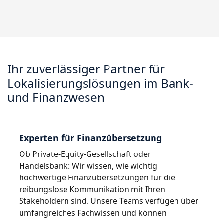
Fertigungsindustrie
Lernen Sie Lia kennen
Schnelle, intelligente und skalierbare AI-Übersetzung
Finanzwesen
Ihr zuverlässiger Partner für
Recht
Lokalisierungslösungen im Bank-
und Finanzwesen
Öffentliche Institutionen
Verteidigung & Sicherheit
Experten für Finanzübersetzung
Alle Branchen
Ob Private-Equity-Gesellschaft oder
Handelsbank: Wir wissen, wie wichtig
hochwertige Finanzübersetzungen für die
reibungslose Kommunikation mit Ihren
Stakeholdern sind. Unsere Teams verfügen über
umfangreiches Fachwissen und können