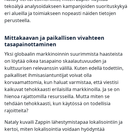
tekoälyä analysoidakseen kampanjoiden suorituskykyä
eri alueilla ja toimiakseen nopeasti näiden tietojen
perusteella.
Mittakaavan ja paikallisen vivahteen
tasapainottaminen
Yksi globaalin markkinoinnin suurimmista haasteista
on löytää oikea tasapaino skaalautuvuuden ja
kulttuurisen relevanssin välillä. Kuten edellä todettiin,
paikalliset ihmisasiantuntijat voivat olla
korvaamattomia, kun haluat varmistaa, että viestisi
kaikuvat tehokkaasti erilaisilla markkinoilla. Ja se on
hienoa rajattomilla resursseilla. Mutta miten se
tehdään tehokkaasti, kun käytössä on todellisia
rajoitteita?
Nataly kuvaili Zappin lähestymistapaa lokalisointiin ja
kertoi, miten lokalisointia voidaan hyödyntää