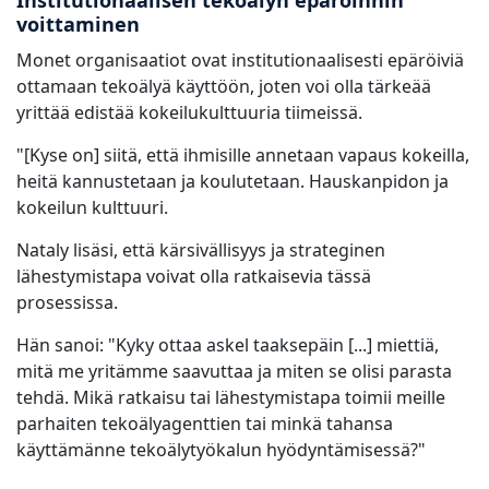
Institutionaalisen tekoälyn epäröinnin
voittaminen
Monet organisaatiot ovat institutionaalisesti epäröiviä
ottamaan tekoälyä käyttöön, joten voi olla tärkeää
yrittää edistää kokeilukulttuuria tiimeissä.
"[Kyse on] siitä, että ihmisille annetaan vapaus kokeilla,
heitä kannustetaan ja koulutetaan. Hauskanpidon ja
kokeilun kulttuuri.
Nataly lisäsi, että kärsivällisyys ja strateginen
lähestymistapa voivat olla ratkaisevia tässä
prosessissa.
Hän sanoi: "Kyky ottaa askel taaksepäin [...] miettiä,
mitä me yritämme saavuttaa ja miten se olisi parasta
tehdä. Mikä ratkaisu tai lähestymistapa toimii meille
parhaiten tekoälyagenttien tai minkä tahansa
käyttämänne tekoälytyökalun hyödyntämisessä?"