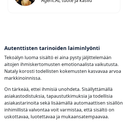
Agent.AI, tuote ja kasvu
Autenttisten tarinoiden laiminlyönti
Tekoälyn luoma sisältö ei aina pysty jäljittelemään
aitojen ihmiskertomusten emotionaalista vaikutusta.
Nataly korosti todellisten kokemusten kasvavaa arvoa
markkinoinnissa.
On tärkeää, ettei ihmisiä unohdeta. Sisällyttämällä
asiakastodistuksia, tapaustutkimuksia ja todellisia
asiakastarinoita sekä lisäämällä automaattisen sisällön
inhimillistä valvontaa voit varmistaa, että sisältö on
uskottavaa, luotettavaa ja mukaansatempaavaa.