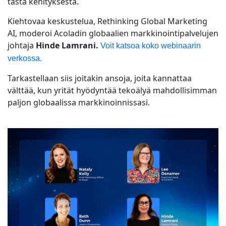
tästä kehityksestä.
Valmistava Teollisuus
Tapaa Lia
Kiehtovaa keskustelua, Rethinking Global Marketing
Nopea, älykäs ja skaalautuva AI-käännös
AI, moderoi Acoladin globaalien markkinointipalvelujen
Rahoitus
johtaja
Hinde Lamrani.
Voit katsoa koko webinaarin
verkossa.
Juridiikka
Tarkastellaan siis joitakin ansoja, joita kannattaa
välttää, kun yrität hyödyntää tekoälyä mahdollisimman
Julkiset Instituutiot
paljon globaalissa markkinoinnissasi.
Puolustus ja Turvallisuus
Kaikki toimialat