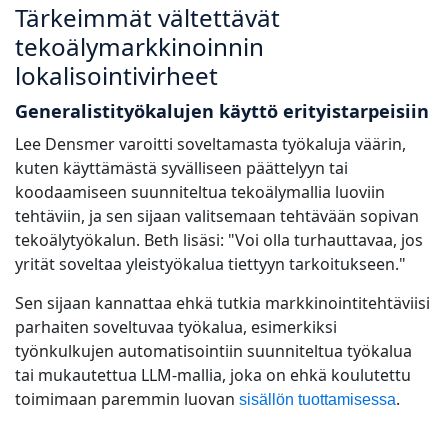
Tärkeimmät vältettävät
tekoälymarkkinoinnin
lokalisointivirheet
Generalistityökalujen käyttö erityistarpeisiin
Lee Densmer varoitti soveltamasta työkaluja väärin,
kuten käyttämästä syvälliseen päättelyyn tai
koodaamiseen suunniteltua tekoälymallia luoviin
tehtäviin, ja sen sijaan valitsemaan tehtävään sopivan
tekoälytyökalun. Beth lisäsi: "Voi olla turhauttavaa, jos
yrität soveltaa yleistyökalua tiettyyn tarkoitukseen."
Sen sijaan kannattaa ehkä tutkia markkinointitehtäviisi
parhaiten soveltuvaa työkalua, esimerkiksi
työnkulkujen automatisointiin suunniteltua työkalua
tai mukautettua LLM-mallia, joka on ehkä koulutettu
toimimaan paremmin luovan
.
sisällön tuottamisessa