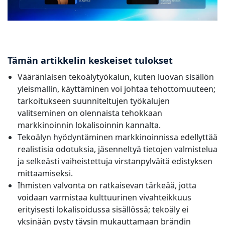
Tämän artikkelin keskeiset tulokset
Vääränlaisen tekoälytyökalun, kuten luovan sisällön
yleismallin, käyttäminen voi johtaa tehottomuuteen;
tarkoitukseen suunniteltujen työkalujen
valitseminen on olennaista tehokkaan
markkinoinnin lokalisoinnin kannalta.
Tekoälyn hyödyntäminen markkinoinnissa edellyttää
realistisia odotuksia, jäsenneltyä tietojen valmistelua
ja selkeästi vaiheistettuja virstanpylväitä edistyksen
mittaamiseksi.
Ihmisten valvonta on ratkaisevan tärkeää, jotta
voidaan varmistaa kulttuurinen vivahteikkuus
erityisesti lokalisoidussa sisällössä; tekoäly ei
yksinään pysty täysin mukauttamaan brändin