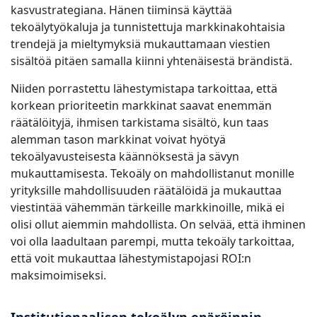
kasvustrategiana. Hänen tiiminsä käyttää
tekoälytyökaluja ja tunnistettuja markkinakohtaisia
trendejä ja mieltymyksiä mukauttamaan viestien
sisältöä pitäen samalla kiinni yhtenäisestä brändistä.
Niiden porrastettu lähestymistapa tarkoittaa, että
korkean prioriteetin markkinat saavat enemmän
räätälöityjä, ihmisen tarkistama sisältö, kun taas
alemman tason markkinat voivat hyötyä
tekoälyavusteisesta käännöksestä ja sävyn
mukauttamisesta. Tekoäly on mahdollistanut monille
yrityksille mahdollisuuden räätälöidä ja mukauttaa
viestintää vähemmän tärkeille markkinoille, mikä ei
olisi ollut aiemmin mahdollista. On selvää, että ihminen
voi olla laadultaan parempi, mutta tekoäly tarkoittaa,
että voit mukauttaa lähestymistapojasi ROI:n
maksimoimiseksi.