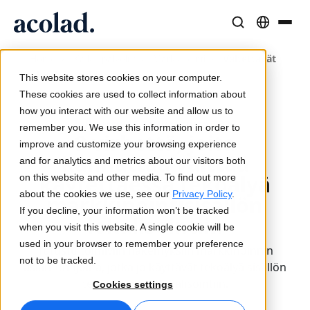
Kieliratkaisut ja -palvelut
AI-teknologia ja tuotteet
Resurssit
/
/
/
Vältettävät
Home
Kaikki palvelut
Markkinointi
Tietoa Acolad
tekoälymarkkinointivirheet
This website stores cookies on your computer.
Menestystarinat
Käännös
Lia Translate
These cookies are used to collect information about
Todellisia tuloksia asiakkailtamme
how you interact with our website and allow us to
Tekoälyn nopeus, inhimillinen tarkkuus
Välittömiä brändin mukaisia käännöksiä
Julkaistu 16 toukokuuta 2025
remember you. We use this information in order to
Kestävyys
9 virhettä, joita
improve and customize your browsing experience
Artikkelit
Tulkkaus
Lia Live
kannattaa välttää
and for analytics and metrics about our visitors both
Asiantuntijanäkemyksiä globaalista sisällöstä
Saumatonta viestintää missä tahansa
Uusi näkökulma tulkkaukseen
käytettäessä tekoälyä
on this website and other media. To find out more
Kumppanit
about the cookies we use, see our
Privacy Policy
.
markkinointisisällön
If you decline, your information won’t be tracked
E-kirjat
Media ja viihde
Yhteydet
lokalisointiin
when you visit this website. A single cookie will be
Syvällisiä oppaita ja strategioita
Tuo tarinat joka näytölle
Työnkulkujen integrointi yksinkertaistettuna
used in your browser to remember your preference
Tutustu toimiviin näkemyksiin markkinoinnin
Uutiset
not to be tracked.
asiantuntijoilta, jotka jo käyttävät tekoälyä sisällön
On-demand-webinaarit
Konsultointi ja ulkoistus
AI-tulkkaus
tehokkaaseen lokalisointiin.
Cookies settings
Näkemyksiä alan johtajilta
Keskittäminen ja skaalaus globaalisti
Äänikäännös reaaliajassa
Tapahtumat