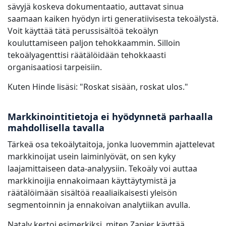
sävyjä koskeva dokumentaatio, auttavat sinua
saamaan kaiken hyödyn irti generatiivisesta tekoälystä.
Voit käyttää tätä perussisältöä tekoälyn
kouluttamiseen paljon tehokkaammin. Silloin
tekoälyagenttisi räätälöidään tehokkaasti
organisaatiosi tarpeisiin.
Kuten Hinde lisäsi: "Roskat sisään, roskat ulos."
Markkinointitietoja ei hyödynnetä parhaalla
mahdollisella tavalla
Tärkeä osa tekoälytaitoja, jonka luovemmin ajattelevat
markkinoijat usein laiminlyövät, on sen kyky
laajamittaiseen data-analyysiin. Tekoäly voi auttaa
markkinoijia ennakoimaan käyttäytymistä ja
räätälöimään sisältöä reaaliaikaisesti yleisön
segmentoinnin ja ennakoivan analytiikan avulla.
Nataly kertoi esimerkiksi, miten Zapier käyttää