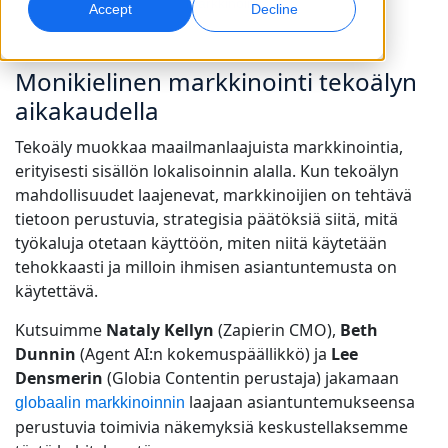
Markkinointi
Accept
Decline
Globaali markkinointi
Laadunvarmistus
Saavuta ja konvertoi maailmanlaajuisesti
AI-pohjaiset laaduntarkistukset
Monikielinen markkinointi tekoälyn
Toimipisteet
aikakaudella
Transkriptio
AI-jälkiäänitys
Tekoäly muokkaa maailmanlaajuista markkinointia,
Muunna ääni toiminnaksi
Tehokasta jälkiäänitystä laajassa mittakaavassa
erityisesti sisällön lokalisoinnin alalla. Kun tekoälyn
Urat
mahdollisuudet laajenevat, markkinoijien on tehtävä
Rakenna tulevaisuutesi kanssamme
AI-ohjatun käännöksen hallinta globaaleille
tietoon perustuvia, strategisia päätöksiä siitä, mitä
Datapalvelut
AI-datapalvelut
brändeille
työkaluja otetaan käyttöön, miten niitä käytetään
Freelance-mahdollisuudet
Vahvista tekoälyä luotettavilla tiedoilla
Paranna AI:ta laadukkaalla datalla
Vinkkejä tehokkuuden, skaalan ja laadun parantamiseen
tehokkaasti ja milloin ihmisen asiantuntemusta on
Liity globaaliin verkostoomme
käytettävä.
Kaikki ratkaisut
Kutsuimme
Nataly Kellyn
(Zapierin CMO),
Beth
Dunnin
(Agent AI:n kokemuspäällikkö) ja
Lee
Ratkaisut toimialoittain
Densmerin
(Globia Contentin perustaja) jakamaan
laajaan asiantuntemukseensa
globaalin markkinoinnin
Life Sciences
perustuvia toimivia näkemyksiä keskustellaksemme