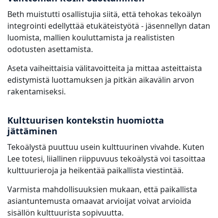
Beth muistutti osallistujia siitä, että tehokas tekoälyn
integrointi edellyttää etukäteistyötä - jäsennellyn datan
luomista, mallien kouluttamista ja realististen
odotusten asettamista.
Aseta vaiheittaisia välitavoitteita ja mittaa asteittaista
edistymistä luottamuksen ja pitkän aikavälin arvon
rakentamiseksi.
Kulttuurisen kontekstin huomiotta
jättäminen
Tekoälystä puuttuu usein kulttuurinen vivahde. Kuten
Lee totesi, liiallinen riippuvuus tekoälystä voi tasoittaa
kulttuurieroja ja heikentää paikallista viestintää.
Varmista mahdollisuuksien mukaan, että paikallista
asiantuntemusta omaavat arvioijat voivat arvioida
sisällön kulttuurista sopivuutta.