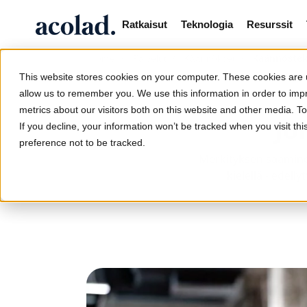
Ratkaisut
Teknologia
Resurssit
/
/
/
Käännöstek
Home
Palvelut
Käännökset
This website stores cookies on your computer. These cookies are u
allow us to remember you. We use this information in order to im
metrics about our visitors both on this website and other media. 
Jo
If you decline, your information won’t be tracked when you visit th
preference not to be tracked.
Merkityksen saaminen
kielellä - edell