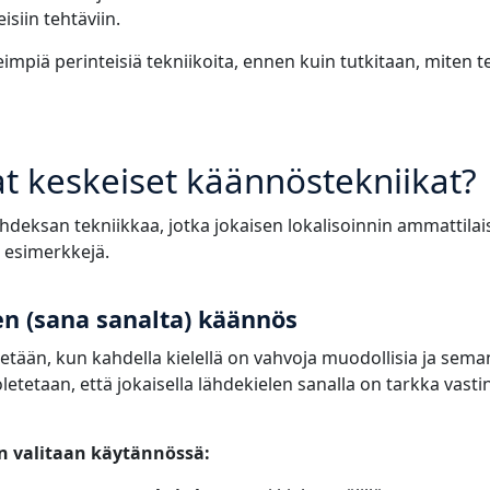
isiin tehtäviin.
mpiä perinteisiä tekniikoita, ennen kuin tutkitaan, miten t
t keskeiset käännöstekniikat?
ahdeksan tekniikkaa, jotka jokaisen lokalisoinnin ammattilaise
ä esimerkkejä.
en (sana sanalta) käännös
etään, kun kahdella kielellä on vahvoja muodollisia ja seman
 oletetaan, että jokaisella lähdekielen sanalla on tarkka vast
in valitaan käytännössä: