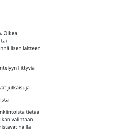
a. Oikea
tai
nällisen laitteen
telyyn liittyviä
at julkaisuja
ista
enkiintoista tietää
iikan valintaan
istavat näillä