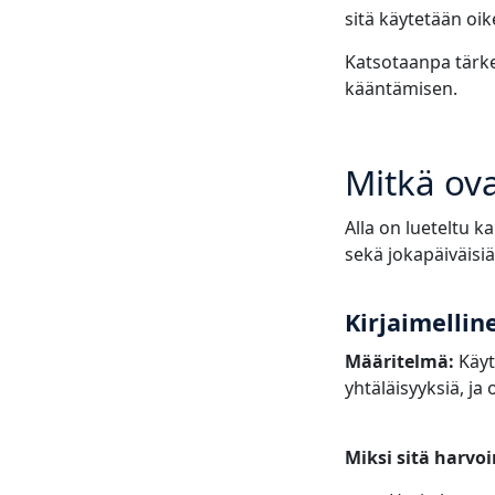
sitä käytetään oike
Katsotaanpa tärkei
kääntämisen.
Mitkä ova
Alla on lueteltu k
sekä jokapäiväisi
Kirjaimellin
Määritelmä:
Käyt
yhtäläisyyksiä, ja
Miksi sitä harvo