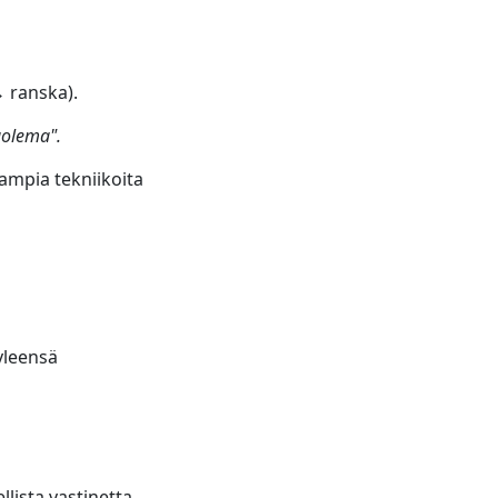
 ranska).
uolema".
ampia tekniikoita
yleensä
ellista vastinetta.