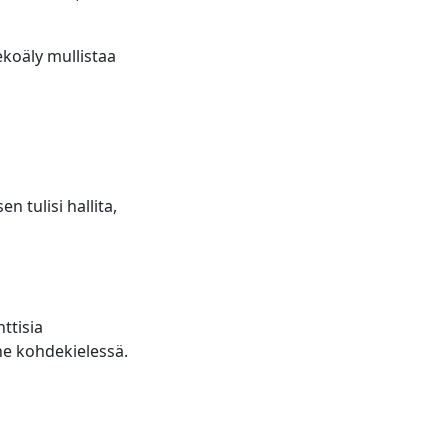
ekoäly mullistaa
n tulisi hallita,
ttisia
ine kohdekielessä.