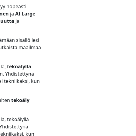
tyy nopeasti
inen
ja
AI Large
kuutta
ja
ämään sisällöllesi
mutkaista maailmaa
lla,
tekoälyllä
. Yhdistettynä
i tekniikaksi, kun
miten
tekoäly
la, tekoälyllä
Yhdistettynä
ekniikaksi, kun