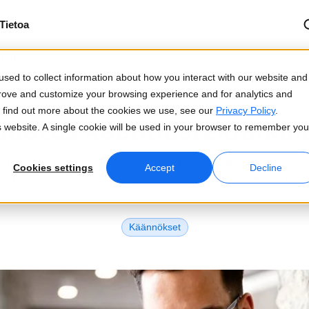
Tietoa
niikat
sed to collect information about how you interact with our website and
prove and customize your browsing experience and for analytics and
Päivitetty 2025-07-22
To find out more about the cookies we use, see our
Privacy Policy
.
hdatus käännöstekniikoi
is website. A single cookie will be used in your browser to remember you
 oikein - ja sen toimittaminen nopeasti, laajassa mittakaav
Cookies settings
Accept
Decline
yttää älykästä yhdistelmää ajattomia käännöstekniikoita ja te
innovaatioita.
Käännökset