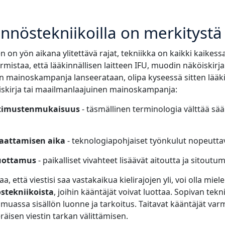
nnöstekniikoilla on merkitystä
 on yön aikana ylitettävä rajat, tekniikka on kaikki kaikess
mistaa, että lääkinnällisen laitteen IFU, muodin näköiskirja 
 mainoskampanja lanseerataan, olipa kyseessä sitten lääkin
iskirja tai maailmanlaajuinen mainoskampanja:
atimustenmukaisuus
- täsmällinen terminologia välttää sään
saattamisen aika
- teknologiapohjaiset työnkulut nopeuttav
luottamus
- paikalliset vivahteet lisäävät aitoutta ja sitoutum
a, että viestisi saa vastakaikua kielirajojen yli, voi olla miel
stekniikoista
, joihin kääntäjät voivat luottaa. Sopivan tekn
uassa sisällön luonne ja tarkoitus. Taitavat kääntäjät varm
eräisen viestin tarkan välittämisen.