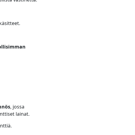
käsitteet.
llisimman
nnös
, jossa
ttiset lainat.
ttiä.