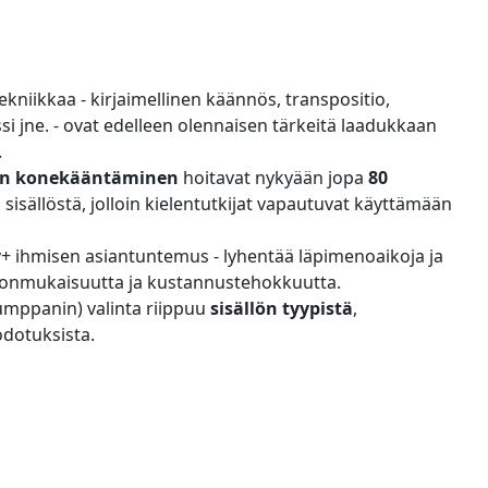
kniikkaa - kirjaimellinen käännös, transpositio,
si jne. - ovat edelleen olennaisen tärkeitä laadukkaan
.
en konekääntäminen
hoitavat nykyään jopa
80
 sisällöstä, jolloin kielentutkijat vapautuvat käyttämään
y
+ ihmisen asiantuntemus - lyhentää läpimenoaikoja ja
donmukaisuutta ja kustannustehokkuutta.
umppanin) valinta riippuu
sisällön tyypistä
,
odotuksista.