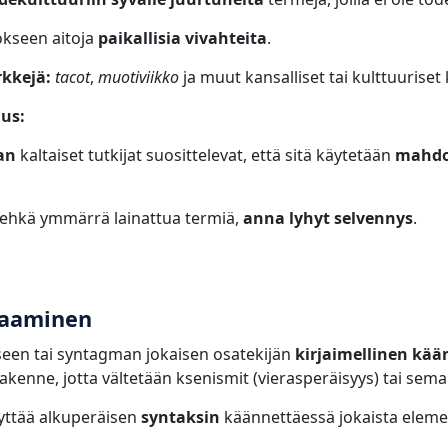
ökseen aitoja
paikallisia vivahteita
.
rkkejä:
tacot
,
muotiviikko
ja muut kansalliset tai kulttuuriset 
us:
an
kaltaiset tutkijat suosittelevat, että sitä käytetään
mahdo
i ehkä ymmärrä lainattua termiä,
anna lyhyt selvennys
.
naaminen
een tai syntagman jokaisen osatekijän
kirjaimellinen kää
akenne, jotta vältetään ksenismit (vierasperäisyys) tai seman
lyttää alkuperäisen
syntaksin
käännettäessä jokaista elemen