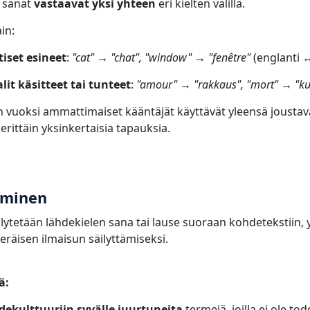
t sanat
vastaavat yksi yhteen
eri kielten välillä.
in:
iset esineet
:
"cat" → "chat", "window" → "fenêtre"
(englanti ↔
lit käsitteet tai tunteet
:
"amour" → "rakkaus", "mort" → "k
n vuoksi ammattimaiset kääntäjät käyttävät yleensä joustav
rittäin yksinkertaisia tapauksia.
aminen
llytetään lähdekielen sana tai lause suoraan kohdetekstiin, 
peräisen ilmaisun säilyttämiseksi.
ä:
dekulttuuriin syvälle juurtuneita
termejä, joilla ei ole tod