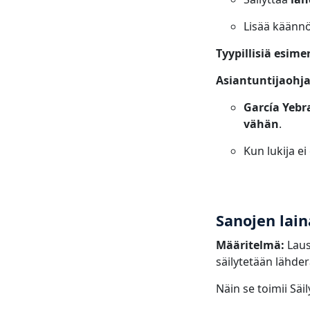
Lisää käänn
Tyypillisiä esime
Asiantuntijaohja
García Yebr
vähän
.
Kun lukija e
Sanojen lai
Määritelmä:
Laus
säilytetään lähder
Näin se toimii Säi