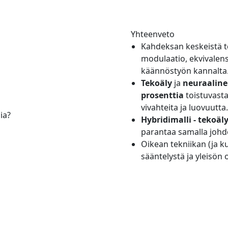
Yhteenveto
Kahdeksan keskeistä te
modulaatio, ekvivalens
käännöstyön kannalta
Tekoäly
ja
neuraalin
prosenttia
toistuvasta
vivahteita ja luovuutta.
ia?
Hybridimalli - tekoäl
parantaa samalla joh
Oikean tekniikan (ja k
sääntelystä ja yleisön 