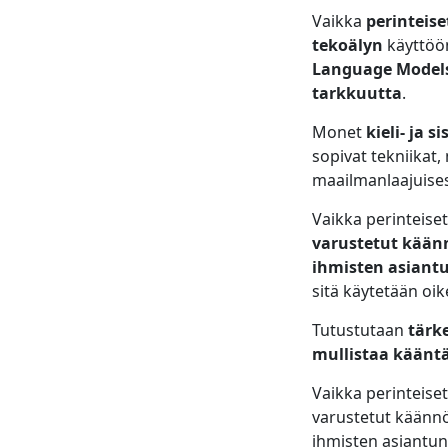
Vaikka
perinteise
tekoälyn
käyttöö
Language Models
tarkkuutta
.
Monet
kieli- ja s
sopivat tekniikat
maailmanlaajuises
Vaikka perinteiset
varustetut kään
ihmisten asian
sitä käytetään oike
Tutustutaan
tärke
mullistaa käänt
Vaikka perinteiset
varustetut käännö
ihmisten asiantun