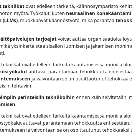
t tekniikat
ovat edelleen tärkeitä, käännösympäristö kehit
noton myötä. Työkalut, kuten
neuraalinen konekääntäm
 (LLMs)
, muokkaavat käännöstyötä, mikä parantaa
tehok
isältöpalvelujen tarjoajat
voivat auttaa organisaatioita löyt
, mikä yksinkertaistaa sisällön luomisen ja jakamisen moni
ti.
 tekniikat ovat edelleen tärkeitä kääntämisessä monilla aloi
nöstyökalut
auttavat parantamaan tehokkuutta entisestään
tuntemukseen
ja valvontaan se on osoittautunut tehokkaaks
isiin tehtäviin.
impiin perinteisiin tekniikoihin
ennen kuin selvitetään, 
ämisen
.
 tekniikat ovat edelleen tärkeitä kääntämisessä monilla aloil
styökalut auttavat parantamaan tehokkuutta entisestään. 
temukseen ja valvontaan se on osoittautunut tehokkaaksi t