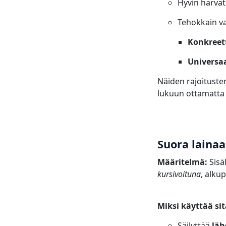
Hyvin harva
Tehokkain va
Konkreett
Universaa
Näiden rajoituste
lukuun ottamatta e
Suora laina
Määritelmä:
Sisä
kursivoituna
, alku
Miksi käyttää sit
Säilyttää
läh