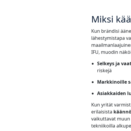
Miksi kää
Kun brändisi äänen
lähestymistapa var
maailmanlaajuinen
IFU, muodin näkö
Selkeys ja va
riskejä
Markkinoille 
Asiakkaiden 
Kun yrität varmista
erilaisista
käännö
vaikuttavat muun m
tekniikoilla alkup