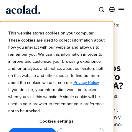
Soluciones y Servicios Lingüísticos
Tecnología y productos de IA
Recursos
/
/
/
Interpretación:
Home
Servicios
Interpretación
Sobre Acolad
¿qué nos espera tras el encuentro del ser humano
This website stores cookies on your computer.
con la IA?
Casos de éxito
Traducción
Lia Translate
These cookies are used to collect information about
Resultados reales de nuestros clientes
how you interact with our website and allow us to
Velocidad de IA, precisión humana
Traducciones instantáneas alineadas con tu marca
remember you. We use this information in order to
Sostenibilidad
Más de 2024-06-24
improve and customize your browsing experience
Interpretación: ¿qué nos
Artículos
Interpretación
Conectividad
and for analytics and metrics about our visitors both
espera tras el encuentro
Opiniones expertas sobre contenido global
Comunicación fluida, en cualquier lugar
Integración de flujos de trabajo simplificada
on this website and other media. To find out more
Partners
del ser humano con la IA?
about the cookies we use, see our
Privacy Policy
.
If you decline, your information won’t be tracked
Ebooks
Medios y Entretenimiento
Interpretación por IA
La tecnología de la interpretación avanza más
when you visit this website. A single cookie will be
Guías y estrategias detalladas
Lleva historias a cada pantalla
Traducción de voz en tiempo real
rápido que nunca: nuestra responsable de
used in your browser to remember your preference
Noticias
Soluciones de Interpretación, Giulia Silvestrini,
not to be tracked.
analiza cómo va a evolucionar la interpretación y
Webinars a demanda
Consultoría y Externalización
Garantía de calidad
Cookies settings
cómo puede equilibrar la IA con el toque humano.
Insights de líderes del sector
Centralice y escale globalmente
Controles de calidad impulsados por IA
Eventos