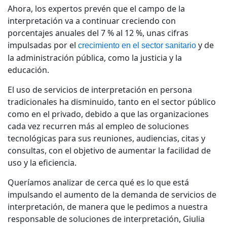
Ahora, los expertos prevén que el campo de la
Manufactura
interpretación
va a continuar creciendo con
porcentajes anuales
del 7 % al 12 %, unas cifras
Finanzas
impulsadas por el
y de
crecimiento en el sector sanitario
la administración pública, como la justicia y la
educación.
Jurídico
El uso de servicios de interpretación en persona
Instituciones Públicas
tradicionales ha disminuido, tanto en el sector público
como en el privado, debido a que las organizaciones
Defensa y Seguridad
cada vez recurren más al empleo de soluciones
tecnológicas para sus reuniones, audiencias, citas y
consultas, con el objetivo de aumentar la facilidad de
Todas las industrias
uso y la eficiencia.
Queríamos analizar de cerca qué es lo que está
impulsando el aumento de la demanda de servicios de
interpretación, de manera que le pedimos a nuestra
responsable de soluciones de interpretación, Giulia