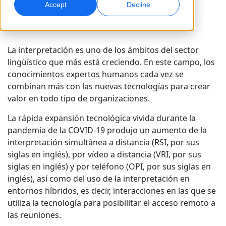
Accept
Decline
IA
Interpretación
Marketing Global
Doblaje por IA
Alcance y convierta a nivel global
Doblaje eficiente a gran escala
Ubicaciones
La interpretación es uno de los ámbitos del sector
lingüístico que más está creciendo. En este campo, los
Transcripción
Servicios de datos de IA
conocimientos expertos humanos cada vez se
Convierta audio en acción
Potencia la IA con datos de calidad
combinan más con las nuevas tecnologías para crear
Carreras
valor en todo tipo de organizaciones.
Construye tu futuro con nosotros
Dominar la traducción con IA para marcas
Servicios de Datos
La rápida expansión tecnológica vivida durante la
globales
Oportunidades freelance
Potencie la IA con datos fiables
pandemia de la COVID-19 produjo un aumento de la
Consejos para maximizar eficiencia, escala y calidad
Forma parte de nuestra red global
interpretación simultánea a distancia (RSI, por sus
siglas en inglés), por vídeo a distancia (VRI, por sus
Todas las soluciones
siglas en inglés) y por teléfono (OPI, por sus siglas en
inglés), así como del uso de la interpretación en
Soluciones por Industria
entornos híbridos, es decir, interacciones en las que se
Conoce a Lia
utiliza la tecnología para posibilitar el acceso remoto a
Traducción de IA rápida, inteligente y escalable
Ciencias de la Vida
las reuniones.