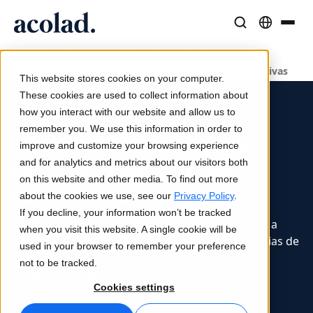
/
/
/
Soluciones y Servicios Lingüísticos
Tecnología y productos de IA
Recursos
Home
Todos los sectores
Ciencias de la vida
HealthiVibe: modelo de éxito en traducciones normativas
Sobre Acolad
This website stores cookies on your computer.
Casos de éxito
Traducción
Lia Translate
These cookies are used to collect information about
Resultados reales de nuestros clientes
how you interact with our website and allow us to
Velocidad de IA, precisión humana
Traducciones instantáneas alineadas con tu marca
remember you. We use this information in order to
Sostenibilidad
HealthiVibe: modelo de
improve and customize your browsing experience
Artículos
Interpretación
Conectividad
éxito en traducciones
and for analytics and metrics about our visitors both
Opiniones expertas sobre contenido global
Comunicación fluida, en cualquier lugar
Integración de flujos de trabajo simplificada
on this website and other media. To find out more
normativas
Partners
about the cookies we use, see our
Privacy Policy
.
If you decline, your information won’t be tracked
Ebooks
Medios y Entretenimiento
Interpretación por IA
Descubre cómo Acolad ha ayudado a HealthiVibe a
when you visit this website. A single cookie will be
Guías y estrategias detalladas
Lleva historias a cada pantalla
Traducción de voz en tiempo real
aumentar la calidad de sus traducciones de ciencias de
used in your browser to remember your preference
Noticias
la vida, a acelerar los proyectos de traducción y a
not to be tracked.
cumplir los exigentes plazos de las solicitudes
Webinars a demanda
Consultoría y Externalización
Garantía de calidad
Cookies settings
normativas.
Insights de líderes del sector
Centralice y escale globalmente
Controles de calidad impulsados por IA
Eventos