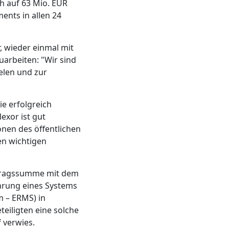
h auf 63 Mio. EUR
ents in allen 24
 wieder einmal mit
arbeiten: "Wir sind
ielen und zur
ie erfolgreich
xor ist gut
onen des öffentlichen
en wichtigen
ftragssumme mit dem
hrung eines Systems
m – ERMS) in
teiligten eine solche
 verwies.