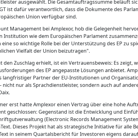
tleister ausgewählt. Die Gesamtauftragssumme beläuft sic
DGT ist dafür verantwortlich, dass die Dokumente des Parlam
opäischen Union verfügbar sind.
unt Management bei Amplexor, hob die Gelegenheit hervor,
n Institution wie dem Europäischen Parlament zusammenzu
n eine so wichtige Rolle bei der Unterstützung des EP zu sp
lichen Vielfalt der Union beizutragen".
den Zuschlag erhielt, ist ein Vertrauensbeweis: Es zeigt, w
usforderungen des EP angepasste Lösungen anbietet. Ample
ls langfristiger Partner der EU-Institutionen und Organisati
 nicht nur als Sprachdienstleister, sondern auch auf ander
Daix.
r erst hatte Amplexor einen Vertrag über eine hohe Au
nt geschlossen: Gegenstand ist die Entwicklung und Einfü
hriftgutverwaltung (Electronic Records Management Syste
xt. Dieses Projekt hat als strategische Initiative für alle Be
ext in seinem Quartalsbericht für Investoren eigens darauf