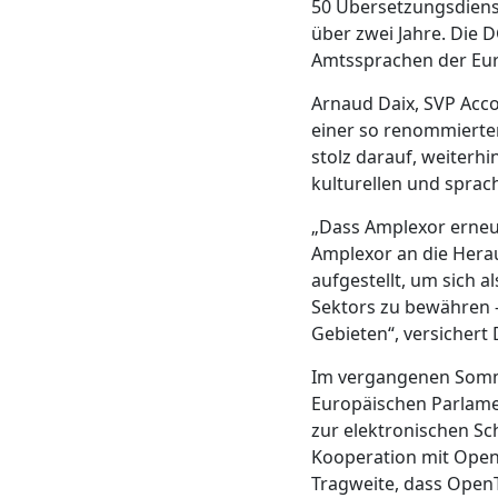
50 Übersetzungsdiens
über zwei Jahre. Die 
Amtssprachen der Eur
Arnaud Daix, SVP Acco
einer so renommierte
stolz darauf, weiterhi
kulturellen und sprach
„Dass Amplexor erneut 
Amplexor an die Hera
aufgestellt, um sich a
Sektors zu bewähren –
Gebieten“, versichert 
Im vergangenen Somme
Europäischen Parlame
zur elektronischen Sc
Kooperation mit OpenTe
Tragweite, dass OpenT