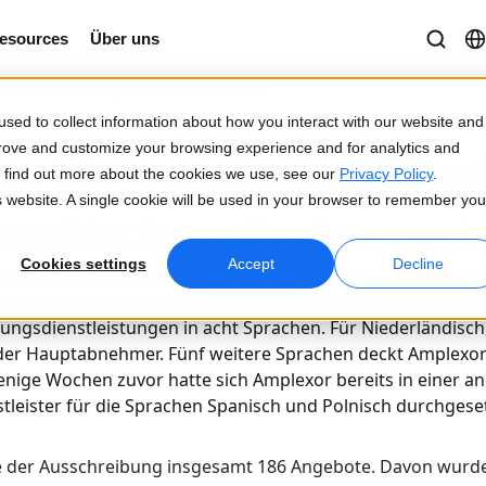
esources
Über uns
ge mit dem Europäischen Parlament
sed to collect information about how you interact with our website and
prove and customize your browsing experience and for analytics and
ue Übersetzungsvertr
To find out more about the cookies we use, see our
Privacy Policy
.
is website. A single cookie will be used in your browser to remember you
opäischen Parlament
Cookies settings
Accept
Decline
Unternehmen, startete mit einer weiteren Erfolgsmeldung i
rsetzung (DGTRAD) des Europäischen Parlaments erhielt de
ungsdienstleistungen in acht Sprachen. Für Niederländisch,
 der Hauptabnehmer. Fünf weitere Sprachen deckt Amplexor
nige Wochen zuvor hatte sich Amplexor bereits in einer a
stleister für die Sprachen Spanisch und Polnisch durchgeset
ge der Ausschreibung insgesamt 186 Angebote. Davon wurd