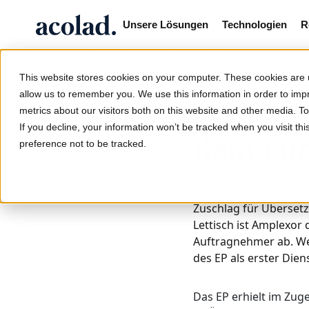
Unsere Lösungen
Technologien
R
/
/
Acht neue Übersetzungsverträ
Home
Aktuelles
This website stores cookies on your computer. These cookies are u
30. Januar 2020
allow us to remember you. We use this information in order to im
Acht ne
metrics about our visitors both on this website and other media. 
If you decline, your information won’t be tracked when you visit th
dem Eur
preference not to be tracked.
Amplexor, ein Acolad-
Generaldirektion Übe
Zuschlag für Übersetz
Lettisch ist Amplexor
Auftragnehmer ab. We
des EP als erster Dien
Das EP erhielt im Zu