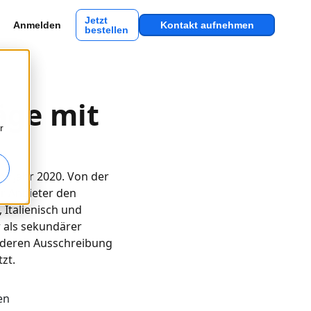
Jetzt
Anmelden
Kontakt aufnehmen
bestellen
äge mit
r
ns Jahr 2020. Von der
r Anbieter den
 Italienisch und
 als sekundärer
nderen Ausschreibung
zt.
en