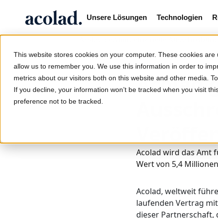
Unsere Lösungen
Technologien
R
/
Acolad gewinnt eine neue Ausschreibung
Home
This website stores cookies on your computer. These cookies are u
3. März 2023
allow us to remember you. We use this information in order to im
Acolad 
metrics about our visitors both on this website and other media. 
If you decline, your information won’t be tracked when you visit th
Ausschr
preference not to be tracked.
Veröffe
Acolad wird das Amt f
Wert von 5,4 Millione
Acolad, weltweit führ
laufenden Vertrag mit
dieser Partnerschaft,