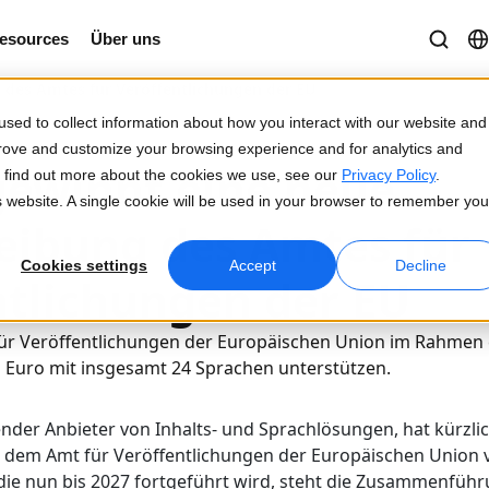
esources
Über uns
 des Amtes für Veröffentlichungen der EU
sed to collect information about how you interact with our website and
prove and customize your browsing experience and for analytics and
gewinnt eine neue
To find out more about the cookies we use, see our
Privacy Policy
.
is website. A single cookie will be used in your browser to remember you
eibung des Amtes für
Cookies settings
Accept
Decline
ntlichungen der EU
ür Veröffentlichungen der Europäischen Union im Rahmen 
n Euro mit insgesamt 24 Sprachen unterstützen.
ender Anbieter von Inhalts- und Sprachlösungen, hat kürzlic
 dem Amt für Veröffentlichungen der Europäischen Union v
 die nun bis 2027 fortgeführt wird, steht die Zusammenfüh