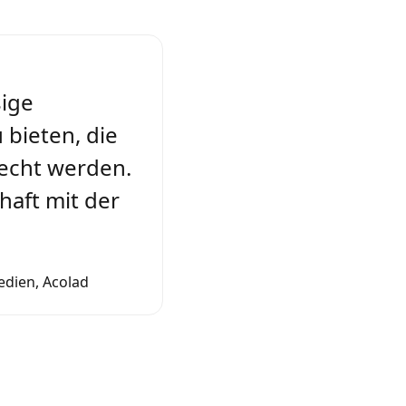
sige
 bieten, die
echt werden.
haft mit der
edien, Acolad