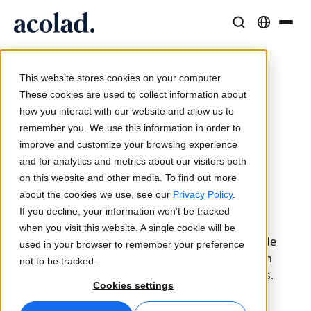
/
Soluciones y Servicios Lingüísticos
Tecnología y productos de IA
Recursos
Home
Acolad gana el nuevo concurso de la Oficina de
Sobre Acolad
This website stores cookies on your computer.
Publicaciones de la UE
Casos de éxito
Traducción
Lia Translate
These cookies are used to collect information about
Resultados reales de nuestros clientes
how you interact with our website and allow us to
Velocidad de IA, precisión humana
Traducciones instantáneas alineadas con tu marca
3 de marzo de 2023
remember you. We use this information in order to
Sostenibilidad
Acolad gana el nuevo
improve and customize your browsing experience
Artículos
Interpretación
Conectividad
concurso de la Oficina
and for analytics and metrics about our visitors both
Opiniones expertas sobre contenido global
Comunicación fluida, en cualquier lugar
Integración de flujos de trabajo simplificada
on this website and other media. To find out more
de Publicaciones de la
Partners
about the cookies we use, see our
Privacy Policy
.
If you decline, your information won’t be tracked
UE
Ebooks
Medios y Entretenimiento
Interpretación por IA
when you visit this website. A single cookie will be
Guías y estrategias detalladas
Lleva historias a cada pantalla
Traducción de voz en tiempo real
Acolad apoyará a la Oficina de Publicaciones de
used in your browser to remember your preference
Noticias
la Unión Europea en un total de 24 lenguas, en
not to be tracked.
un proyecto valorado en 5,4 millones de euros.
Webinars a demanda
Consultoría y Externalización
Garantía de calidad
Cookies settings
Insights de líderes del sector
Centralice y escale globalmente
Controles de calidad impulsados por IA
Eventos