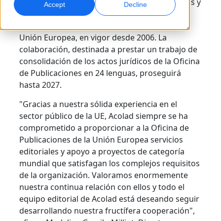
Acolad, líder mundial en soluciones lingüísticas y
Accept
Decline
de contenidos, acaba de renovar su antiguo
Marketing Global
Doblaje por IA
contrato con la Oficina de Publicaciones de la
Alcance y convierta a nivel global
Doblaje eficiente a gran escala
Unión Europea, en vigor desde 2006. La
Ubicaciones
colaboración, destinada a prestar un trabajo de
consolidación de los actos jurídicos de la Oficina
Transcripción
Servicios de datos de IA
de Publicaciones en 24 lenguas, proseguirá
Convierta audio en acción
Potencia la IA con datos de calidad
hasta 2027.
Carreras
Construye tu futuro con nosotros
"Gracias a nuestra sólida experiencia en el
Dominar la traducción con IA para marcas
Servicios de Datos
sector público de la UE, Acolad siempre se ha
globales
Oportunidades freelance
Potencie la IA con datos fiables
comprometido a proporcionar a la Oficina de
Consejos para maximizar eficiencia, escala y calidad
Forma parte de nuestra red global
Publicaciones de la Unión Europea servicios
editoriales y apoyo a proyectos de categoría
Todas las soluciones
mundial que satisfagan los complejos requisitos
de la organización. Valoramos enormemente
Soluciones por Industria
nuestra continua relación con ellos y todo el
Conoce a Lia
equipo editorial de Acolad está deseando seguir
Traducción de IA rápida, inteligente y escalable
Ciencias de la Vida
desarrollando nuestra fructífera cooperación",