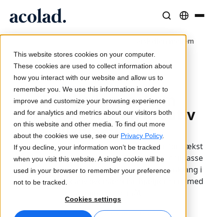
Sprogløsninger og -tjenester
AI-teknologi og -produkter
Ressourcer
/
/
/
Forskellen mellem
Home
Services
Marketing
Om Acolad
oversættelse og kreativ oversættelse
This website stores cookies on your computer.
Kundecases
Oversættelse
Lia Translate
These cookies are used to collect information about
Reelle resultater hos vores kunder
how you interact with our website and allow us to
AI-hastighed, menneskelig præcision
Øjeblikkelige oversættelser på linje med dit brand
Udgivet 13. oktober 2023
remember you. We use this information in order to
Bæredygtighed
Forskellen mellem
improve and customize your browsing experience
Artikler
oversættelse og kreativ
Tolkning
Forbindelse
and for analytics and metrics about our visitors both
Ekspertindsigter i globalt indhold
Problemfri kommunikation overalt
Workflow-integration gjort enkel
oversættelse
on this website and other media. To find out more
Partnere
about the cookies we use, see our
Privacy Policy
.
Når virksomheder leder efter muligheder for vækst
If you decline, your information won’t be tracked
E-bøger
Medier og underholdning
på andre markeder, leder de efter måder at tilpasse
Oversættelse af tale i realtid
when you visit this website. A single cookie will be
Indgående guider og strategier
Bring historier til alle skærme
deres marketingstrategier, så de skaber genklang i
used in your browser to remember your preference
Nyheder
andre lande. Kreativ oversættelse hjælper dem med
not to be tracked.
at opnå dette mål.
Kvalitetssikring
Webinarer on demand
Konsulent- og outsourcingtjenester
Cookies settings
Kvalitetskontroller drevet af AI
Indsigter fra brancheledere
Centraliser og skalér globalt
Marketing
Kreativ oversættelse
Arrangementer