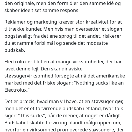
den originale, men den formidler den samme idé og
Fremstillingsindustrien
skaber ideelt set samme respons.
Reklamer og marketing kræver stor kreativitet for at
Finans
tiltrække kunder. Men hvis man oversætter et slogan
bogstaveligt fra det ene sprog til det andet, risikerer
Juridisk
du at ramme forbi mål og sende det modsatte
budskab.
Offentlige Institutioner
Electrolux er blot en af mange virksomheder, der har
lavet denne fejl. Den skandinaviske
Forsvar & Sikkerhed
støvsugervirksomhed forsøgte at nå det amerikanske
marked med det friske slogan: "Nothing sucks like an
Alle brancher
Electrolux."
Det er præcis, hvad man vil have, at en støvsuger gør,
men det er et forvirrende budskab i et land, hvor folk
siger: "This sucks", når de mener, at noget er dårligt.
Budskabet skabte forvirring blandt målgruppen om,
hvorfor en virksomhed promoverede støvsugere, der