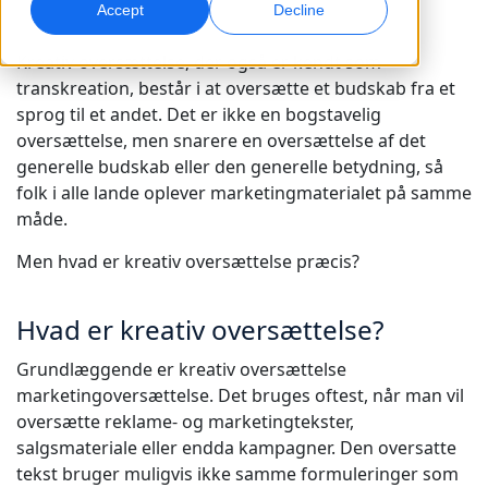
Accept
Decline
AI-dubbing
Global markedsføring
Kreativ oversættelse, der også er kendt som
Effektiv dubbing i stor skala
Nå og konverter globalt
transkreation, består i at oversætte et budskab fra et
Lokationer
sprog til et andet. Det er ikke en bogstavelig
oversættelse, men snarere en oversættelse af det
AI-datatjenester
Transskription
generelle budskab eller den generelle betydning, så
Styrk AI med kvalitetsdata
Omdan lyd til handling
Karriere
folk i alle lande oplever marketingmaterialet på samme
Byg din fremtid sammen med os
måde.
Få fuldt udbytte af AI-drevne oversættelser til
Datatjenester
Men hvad er kreativ oversættelse præcis?
globale brands
Freelance-muligheder
Forbedr AI med pålidelige data
Tips til at frigøre effektivitet, skalering og kvalitet
Bliv en del af vores globale netværk
Hvad er kreativ oversættelse?
Alle løsninger
Grundlæggende er kreativ oversættelse
marketingoversættelse. Det bruges oftest, når man vil
Løsninger efter Branche
oversætte reklame- og marketingtekster,
Mød Lia
salgsmateriale eller endda kampagner. Den oversatte
Hurtig, intelligent og skalerbar AI-oversættelse
Life Science
tekst bruger muligvis ikke samme formuleringer som