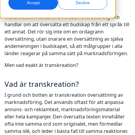
Accept
Decline
Global marknadsföring
AI-dubbning
Transkreation kallas även kreativ översättning och
Nå och konvertera globalt
Effektiv dubbning i stor skala
handlar om att översätta ett budskap från ett språk till
Kontor
ett annat. Det rör sig inte om en ordagrann
översättning, utan snarare en översättning av själva
Transkribering
AI-datatjänster
andemeningen i budskapet, så att målgrupper i alla
Gör ljud till handling
Stärk er AI med kvalitetsdata
Karriär
länder reagerar på samma sätt på marknadsföringen.
Bygg din framtid tillsammans med oss
Men vad exakt är transkreation?
Bemästra AI-driven översättning för globala
Dataservice
varumärken
Frilansmöjligheter
Förbättra AI med tillförlitliga data
Tips för att frigöra effektivitet, skala och kvalitet
Bli en del av vårt globala nätverk
Vad är transkreation?
Alla lösningar
I grund och botten är transkreation översättning av
marknadsföring. Det används oftast för att anpassa
annons- och reklamtext, marknadsföringsmaterial
Lösningar per Bransch
eller hela kampanjer. Den översatta texten innehåller
Meet Lia
ofta inte samma ord som originalet, men förmedlar
Fast, smart and scalable AI translation
Life Science
samma idé, och leder i bästa fall till samma reaktioner.