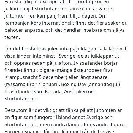
Föreställ dig till exempel att ditt företag kör en
julkampanj. I Storbritannien kanske du använder
jultomten i en kampanj fram till juldagen. Om
kampanjen körs internationellt finns det flera saker du
behöver anpassa, och det handlar inte bara om själva
texten.
För det första firas julen inte på juldagen i alla länder. I
vissa länder, inte minst i Sverige, delas julklappar ut
och öppnas redan på julafton. I vissa länder börjar
firandet ännu tidigare (många östeuropéer firar
Krampusnacht 5 december) eller långt senare
(ryssarna firar 7 januari). Boxing Day (annandag jul)
firas i länder som Kanada, Australien och
Storbritannien.
Dessutom är det viktigt att tänka på att jultomten är
en figur som fungerar i bland annat Sverige och
Storbritannien, men i andra länder finns andra figurer.
Barnen i Spanien får sina klappar från de tre vise