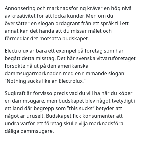
Annonsering och marknadsföring kräver en hög nivå
Tillverkningsindustri
av kreativitet för att locka kunder. Men om du
översätter en slogan ordagrant från ett språk till ett
Finans
annat kan det hända att du missar målet och
förmedlar det motsatta budskapet.
Juridik
Electrolux är bara ett exempel på företag som har
begått detta misstag. Det här svenska vitvaruföretaget
Offentliga Institutioner
försökte nå ut på den amerikanska
dammsugarmarknaden med en rimmande slogan:
Försvar & Säkerhet
”Nothing sucks like an Electrolux.”
Sugkraft är förvisso precis vad du vill ha när du köper
Alla branscher
en dammsugare, men budskapet blev något tvetydigt i
ett land där begrepp som ”this sucks” betyder att
något är uruselt. Budskapet fick konsumenter att
undra varför ett företag skulle vilja marknadsföra
dåliga dammsugare.