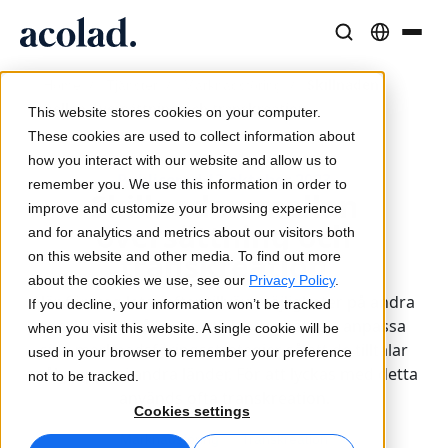
Språklösningar och tjänster
AI-teknik och produkter
Resurser
/
/
/
Skillnaden
Home
Tjänster
Marknadsföring
Om Acolad
mellan översättning och transkreation
This website stores cookies on your computer.
Kundcase
Översättning
Lia Translate
These cookies are used to collect information about
Verkliga resultat från våra kunder
how you interact with our website and allow us to
AI-hastighet, mänsklig precision
Omedelbara översättningar i linje med ert varumärke
Publicerad 13 oktober 2023
remember you. We use this information in order to
Hållbarhet
Skillnaden mellan
improve and customize your browsing experience
Artiklar
Tolkning
Anslutning
översättning och
and for analytics and metrics about our visitors both
Expertperspektiv på globalt innehåll
Sömlös kommunikation var som helst
Arbetsflödesintegration gjord enkel
transkreation
on this website and other media. To find out more
Partners
about the cookies we use, see our
Privacy Policy
.
När företag letar efter tillväxtmöjligheter på andra
If you decline, your information won’t be tracked
E-böcker
Media och underhållning
AI-tolkning
marknader håller de utkik efter sätt att anpassa
when you visit this website. A single cookie will be
Fördjupande guider och strategier
Ta berättelser till varje skärm
Röstöversättning i realtid
sina marknadsföringsstrategier så att de tilltalar
used in your browser to remember your preference
Nyheter
målgrupper i andra länder. För att lyckas med detta
not to be tracked.
används ofta transkreation.
Webbinarier on demand
Konsult- och outsourcingtjänster
Kvalitetssäkring
Cookies settings
Insikter från branschledare
Centralisera och skala globalt
Kvalitetskontroller drivna av AI
Marknadsföring
Transkreation
Evenemang