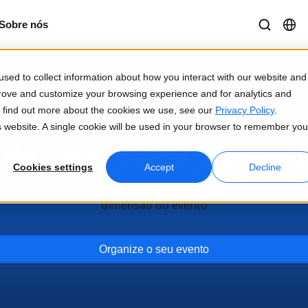
Sobre nós
eventos
sed to collect information about how you interact with our website and
prove and customize your browsing experience and for analytics and
To find out more about the cookies we use, see our
Privacy Policy
.
is website. A single cookie will be used in your browser to remember you
 de interpretação par
Cookies settings
Accept
Decline
tação multilingue para eventos, realizados com perfeição,
dimensão do evento
Organize o seu evento