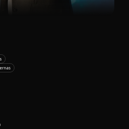
s
ternas
o