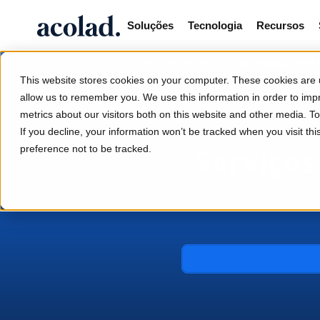
Soluções
Tecnologia
Recursos
/
/
/
interpretação em 
Home
Serviços
Interpretação
This website stores cookies on your computer. These cookies are u
allow us to remember you. We use this information in order to im
metrics about our visitors both on this website and other media. 
If you decline, your information won’t be tracked when you visit th
Serviços
preference not to be tracked.
Serviços de interpre