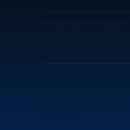
O intérprete certo, sempre
Equipamento certificado no
local
Trabalho remoto e híbrido,
abrangido