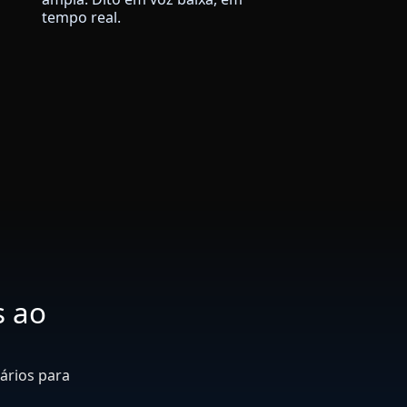
tempo real.
s ao
ários para