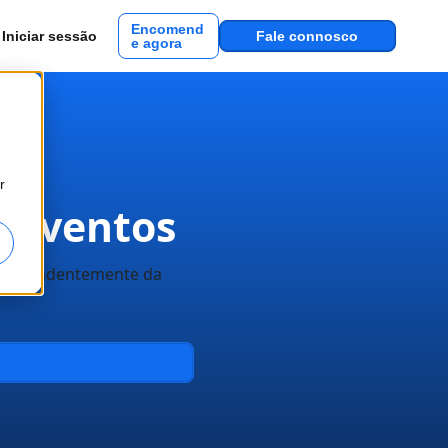
Encomend
Iniciar sessão
Fale connosco
e agora
r
a eventos
 independentemente da