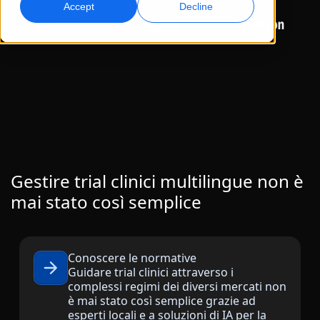
Accept
Decline
Marketing Globale
Doppiaggio AI
Raggiungi e converti a livello globale
Doppiaggio efficiente su larga scala
Sedi
Trascrizione
Servizi dati AI
Trasforma l’audio in azione
Migliora l’AI con dati di qualità
Carriere
Costruisci il tuo futuro con noi
Padroneggiare la traduzione AI per brand globali
Servizi Dati
Consigli per migliorare efficienza, scalabilità e qualità
Opportunità freelance
Gestire trial clinici multilingue non è
Migliora l’IA con dati affidabili
Entra a far parte della nostra rete globale
mai stato così semplice
Tutte le soluzioni
Conoscere le normative
Soluzioni per Settore
Guidare trial clinici attraverso i
Scopri Lia
complessi regimi dei diversi mercati non
Traduzione AI veloce, intelligente e scalabile
è mai stato così semplice grazie ad
Scienze della Vita
esperti locali e a soluzioni di IA per la