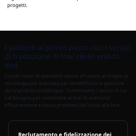
progetti.
I pazienti al primo posto con i servizi
di traduzione di trial clinici end-to-
end
I nostri team di specialisti sanno sfruttare al meglio la
tecnologia più avanzata per semplificare la gestione
dei trial clinici multilingue. Combiniamo i servizi di cui
hai bisogno per consentire ai trial di avanzare
efficacemente e senza problemi dall’inizio alla fine.
Reclutamento e fidelizzazione dei