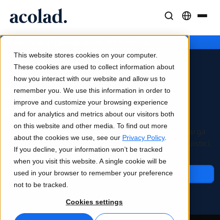
Soluzioni e Servizi Linguistici
Tecnologie e prodotti AI
Risorse
/
/
Clinical Center of Excellence
Home
Settori
Informazioni su Acolad
This website stores cookies on your computer.
Case di successo
Traduzione
Lia Translate
These cookies are used to collect information about
Risultati concreti dai nostri clienti
how you interact with our website and allow us to
Velocità dell’IA, precisione umana
Traduzioni istantanee coerenti con il brand
Il Clinical Center of
remember you. We use this information in order to
Sostenibilità
improve and customize your browsing experience
Excellence di Acolad
Articoli
Interpretariato
Connettività
and for analytics and metrics about our visitors both
Opinioni di esperti sui contenuti globali
Comunicazione fluida ovunque
Integrazione dei workflow semplificata
on this website and other media. To find out more
Semplifica il complesso mondo dei trial clinici su larga
Partner
about the cookies we use, see our
Privacy Policy
.
scala con le competenze dei nostri specialisti linguistici.
If you decline, your information won’t be tracked
Ebook
Media e Intrattenimento
Interpretariato AI
when you visit this website. A single cookie will be
Guide e strategie approfondite
Porta le storie su ogni schermo
Traduzione vocale in tempo reale
used in your browser to remember your preference
Contattaci
Notizie
not to be tracked.
Webinar on-demand
Consulenza e Outsourcing
Controllo qualità
Cookies settings
Approfondimenti dai leader del settore
Centralizza e scala a livello globale
Verifiche di qualità basate su IA
Eventi