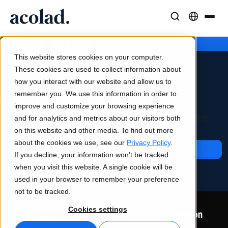
语言解决方案与服务
人工智能技术与产品
资源
/
/
临床卓越中心
Home
行业
关于 Acolad
This website stores cookies on your computer.
成功案例
翻译
Lia Translate
These cookies are used to collect information about
来自客户的真实成果
how you interact with our website and allow us to
AI 速度，人类精度
即时品牌一致翻译
Acolad 临床卓越中心
remember you. We use this information in order to
可持续发展
improve and customize your browsing experience
文章
口译服务
连接能力
借助语言专家的专业知识，降低大规模临床试验的复杂性。
and for analytics and metrics about our visitors both
专家对全球内容的见解
随时随地无缝沟通
简化的工作流集成
on this website and other media. To find out more
合作伙伴
about the cookies we use, see our
Privacy Policy
.
与我们联系
If you decline, your information won’t be tracked
电子书
媒体与娱乐
AI 同声传译
when you visit this website. A single cookie will be
深度指南与策略
让故事出现在每个屏幕上
实时语音翻译
used in your browser to remember your preference
新闻
not to be tracked.
按需网络研讨会
咨询与外包
质量保证
Cookies settings
行业领袖的洞察
集中并全球扩展
AI 驱动的质量检查
活动