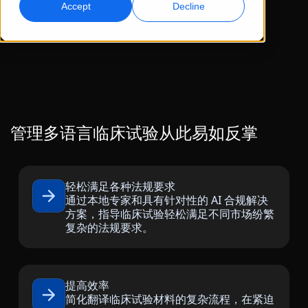
Accept
Decline
全球营销
AI 配音
触达并转化全球受众
高效大规模配音
地点
转录
AI 数据服务
将音频转化为可执行内容
用高质量数据增强 AI
职业机会
管理多语言临床试验从此易如反掌
与我们一起打造您的未来
掌握面向全球品牌的 AI 驱动翻译
数据服务
提升效率、规模与质量的秘诀
自由职业合作机会
以可信数据增强 AI
轻松满足各种法规要求
加入我们的全球网络
通过本地专家和具有针对性的 AI 合规解决
方案，指导临床试验轻松满足不同市场纷繁
所有解决方案
复杂的法规要求。
按行业提供的解决方案
认识 Lia
提高效率
快速、智能且可扩展的 AI 翻译
生命科学
简化翻译临床试验材料的复杂流程，在紧迫