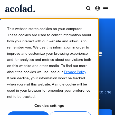
Soluzioni e Servizi Linguistici
Tecnologie e prodotti AI
Risorse
/
/
/
Home
professionali
Trascrizione
Informazioni su Acolad
Riconoscimento vocale automatico
This website stores cookies on your computer.
Case di successo
Traduzione
Lia Translate
These cookies are used to collect information about
Risultati concreti dai nostri clienti
how you interact with our website and allow us to
Velocità dell’IA, precisione umana
Traduzioni istantanee coerenti con il brand
remember you. We use this information in order to
Sostenibilità
Riconoscimento vocale
improve and customize your browsing experience
Articoli
Interpretariato
Connettività
automatico (ASR,
and for analytics and metrics about our visitors both
Opinioni di esperti sui contenuti globali
Comunicazione fluida ovunque
Integrazione dei workflow semplificata
on this website and other media. To find out more
Automatic Speech
Partner
about the cookies we use, see our
Privacy Policy
.
If you decline, your information won’t be tracked
Recognition)
Ebook
Media e Intrattenimento
Interpretariato AI
when you visit this website. A single cookie will be
Guide e strategie approfondite
Porta le storie su ogni schermo
Traduzione vocale in tempo reale
used in your browser to remember your preference
La conversione istantanea da parlato a testo scritto che
Notizie
not to be tracked.
rivoluzionerà comunicazione e produttività.
Webinar on-demand
Consulenza e Outsourcing
Controllo qualità
Cookies settings
Approfondimenti dai leader del settore
Centralizza e scala a livello globale
Verifiche di qualità basate su IA
Contattaci
Eventi