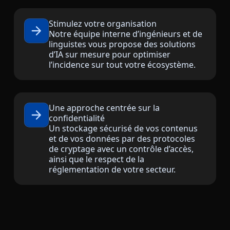
Industrie Manufacturière
Découvrez Lia
Stimulez votre organisation
Traduction IA rapide, intelligente et évolutive
Notre équipe interne d’ingénieurs et de
Finance
linguistes vous propose des solutions
d’IA sur mesure pour optimiser
l’incidence sur tout votre écosystème.
Juridique
Institutions Publiques
Une approche centrée sur la
confidentialité
Défense & Sécurité
Un stockage sécurisé de vos contenus
et de vos données par des protocoles
de cryptage avec un contrôle d’accès,
Tous les secteurs
ainsi que le respect de la
réglementation de votre secteur.