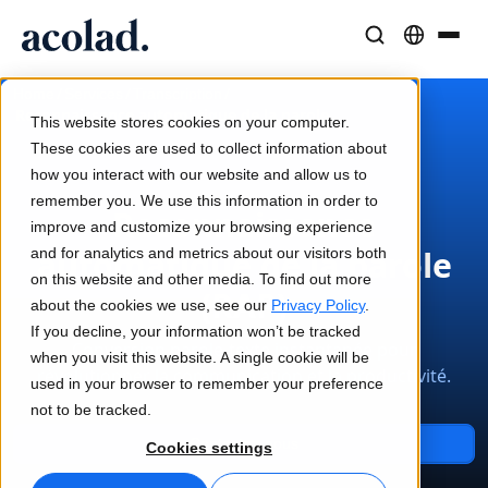
Solutions et Services Linguistiques
Technologies et produits IA
Ressources
/
/
/
Home
Services
Transcription
À propos d’Acolad
Reconnaissance automatique de la parole
This website stores cookies on your computer.
Études de cas
Traduction
Lia Translate
These cookies are used to collect information about
Résultats concrets de nos clients
how you interact with our website and allow us to
Vitesse de l’IA, précision humaine
Traductions instantanées adaptées à votre marque
remember you. We use this information in order to
Durabilité
Reconnaissance
improve and customize your browsing experience
Articles
Interprétation
Lia Live
automatique de la parole
and for analytics and metrics about our visitors both
Analyses d’experts sur le contenu global
Communication fluide, partout
L'interprétation revisitée
on this website and other media. To find out more
(RAP)
Partenaires
about the cookies we use, see our
Privacy Policy
.
If you decline, your information won’t be tracked
Ebooks
Médias et Divertissement
Connectivité
Conversion parole-texte instantanée pour
when you visit this website. A single cookie will be
Guides et stratégies approfondis
Donnez vie à vos contenus sur tous les écrans
Intégration des flux de travail simplifiée
révolutionner la communication et la productivité.
used in your browser to remember your preference
Actualités
not to be tracked.
Webinaires à la demande
Conseil et Externalisation
Interprétation IA
Contactez-nous
Cookies settings
Analyses des leaders du secteur
Centralisez et développez à l’international
Traduction vocale en temps réel
Événements