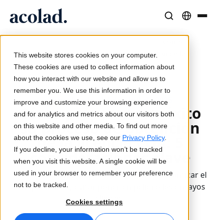
Soluciones y Servicios Lingüísticos
Tecnología y productos de IA
Recursos
/
/
/
Cómo
Home
Sectores
Ciencias de la vida
Sobre Acolad
preparar con éxito su proceso de obtención de la
This website stores cookies on your computer.
licencia COA: 5 consideraciones clave
Casos de éxito
Traducción
Lia Translate
These cookies are used to collect information about
Resultados reales de nuestros clientes
how you interact with our website and allow us to
Velocidad de IA, precisión humana
Traducciones instantáneas alineadas con tu marca
remember you. We use this information in order to
Sostenibilidad
Actualizado el 4 de abril de 2025
improve and customize your browsing experience
Cómo preparar con éxito
Artículos
Interpretación
Conectividad
and for analytics and metrics about our visitors both
su proceso de obtención
Opiniones expertas sobre contenido global
Comunicación fluida, en cualquier lugar
Integración de flujos de trabajo simplificada
on this website and other media. To find out more
Partners
de la licencia COA: 5
about the cookies we use, see our
Privacy Policy
.
If you decline, your information won’t be tracked
consideraciones clave
Ebooks
Medios y Entretenimiento
Interpretación por IA
when you visit this website. A single cookie will be
Guías y estrategias detalladas
Lleva historias a cada pantalla
Traducción de voz en tiempo real
used in your browser to remember your preference
Estos pasos críticos pueden ayudarle a garantizar el
Noticias
not to be tracked.
cumplimiento y evitar poner en peligro los ensayos
clínicos.
Webinars a demanda
Consultoría y Externalización
Garantía de calidad
Cookies settings
Insights de líderes del sector
Centralice y escale globalmente
Controles de calidad impulsados por IA
Eventos