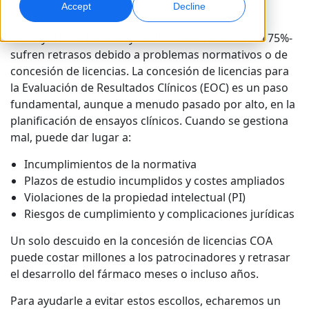
Ciencias de la vida
Accept
Decline
Marketing Global
Doblaje por IA
La mayoría de los ensayos clínicos -alrededor del 75%-
Alcance y convierta a nivel global
Doblaje eficiente a gran escala
sufren retrasos debido a problemas normativos o de
Ubicaciones
concesión de licencias. La concesión de licencias para
la Evaluación de Resultados Clínicos (EOC) es un paso
Transcripción
Servicios de datos de IA
fundamental, aunque a menudo pasado por alto, en la
Convierta audio en acción
Potencia la IA con datos de calidad
Carreras
planificación de ensayos clínicos. Cuando se gestiona
Construye tu futuro con nosotros
mal, puede dar lugar a:
Dominar la traducción con IA para marcas
Servicios de Datos
Incumplimientos de la normativa
globales
Oportunidades freelance
Potencie la IA con datos fiables
Plazos de estudio incumplidos y costes ampliados
Consejos para maximizar eficiencia, escala y calidad
Forma parte de nuestra red global
Violaciones de la propiedad intelectual (PI)
Riesgos de cumplimiento y complicaciones jurídicas
Todas las soluciones
Un solo descuido en la concesión de licencias COA
Soluciones por Industria
puede costar millones a los patrocinadores y retrasar
Conoce a Lia
el desarrollo del fármaco meses o incluso años.
Traducción de IA rápida, inteligente y escalable
Ciencias de la Vida
Para ayudarle a evitar estos escollos, echaremos un