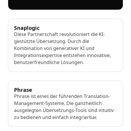
Fertigungsindustrie
Lernen Sie Lia kennen
Schnelle, intelligente und skalierbare AI-Übersetzung
Finanzwesen
Snaplogic
Diese Partnerschaft revolutioniert die KI-
Recht
gestützte Übersetzung. Durch die
Kombination von generativer KI und
Integrationsexpertise entstehen innovative,
Öffentliche Institutionen
benutzerfreundliche Lösungen.
Verteidigung & Sicherheit
Alle Branchen
Phrase
Phrase ist eines der führenden Translation-
Management-Systeme. Die ganzheitlich
ausgelegten Übersetzungs-Tools sind intuitiv
zu bedienen und einfach integrierbar.