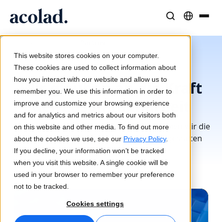
Sprachlösungen und -dienstleistungen
AI-Technologie & Produkte
Resources
/
/
Partner
Home
Über Acolad
Über Acolad
This website stores cookies on your computer.
Partner
Erfolgsgeschichten
Übersetzung
Lia Translate
These cookies are used to collect information about
Reale Ergebnisse bei unseren Kunden
how you interact with our website and allow us to
KI-Geschwindigkeit, menschliche Präzision
Sofortige, markenkonsistente Übersetzungen
Wir glauben an die Kraft
remember you. We use this information in order to
Nachhaltigkeit
der Zusammenarbeit
improve and customize your browsing experience
Artikel
Dolmetschen
Lia Live
and for analytics and metrics about our visitors both
Experteneinschätzungen zu globalen Inhalten
Nahtlose Kommunikation überall
Dolmetschen neu definiert
Lernen Sie unsere Partner kennen, mit denen wir die
on this website and other media. To find out more
Partner
Welt der globalen Kommunikation neu gestalten
about the cookies we use, see our
Privacy Policy
.
möchten.
If you decline, your information won’t be tracked
E-Books
Medien und Unterhaltung
Übersetzungs-APIs und Konnektoren
when you visit this website. A single cookie will be
Detaillierte Leitfäden und Strategien
Bringen Sie Geschichten auf jeden Bildschirm
Nahtlose Integration in Ihre Workflows
used in your browser to remember your preference
Neuigkeiten
not to be tracked.
Webinare auf Abruf
Beratung und Outsourcing
KI-Dolmetschen
Cookies settings
Einblicke von Branchenführern
Zentralisieren und global skalieren
Echtzeit-Sprachdolmetschen
Veranstaltungen