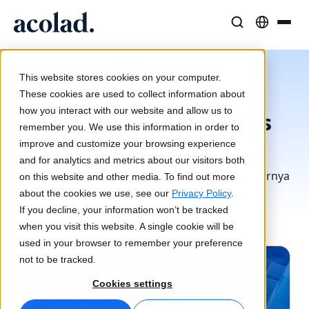
Språklösningar och tjänster
AI-teknik och produkter
Resurser
/
/
Partner
Home
Om Acolad
Om Acolad
This website stores cookies on your computer.
Partner
Kundcase
Översättning
Lia Translate
These cookies are used to collect information about
Verkliga resultat från våra kunder
how you interact with our website and allow us to
AI-hastighet, mänsklig precision
Omedelbara översättningar i linje med ert varumärke
Vi tror på samarbetets
remember you. We use this information in order to
Hållbarhet
kraft
improve and customize your browsing experience
Artiklar
Tolkning
Anslutning
and for analytics and metrics about our visitors both
Expertperspektiv på globalt innehåll
Sömlös kommunikation var som helst
Arbetsflödesintegration gjord enkel
Det här är våra partner som arbetar med att förnya
on this website and other media. To find out more
Partners
den globala kommunikationen.
about the cookies we use, see our
Privacy Policy
.
If you decline, your information won’t be tracked
E-böcker
Media och underhållning
AI-tolkning
when you visit this website. A single cookie will be
Fördjupande guider och strategier
Ta berättelser till varje skärm
Röstöversättning i realtid
used in your browser to remember your preference
Nyheter
not to be tracked.
Webbinarier on demand
Konsult- och outsourcingtjänster
Kvalitetssäkring
Cookies settings
Insikter från branschledare
Centralisera och skala globalt
Kvalitetskontroller drivna av AI
Evenemang