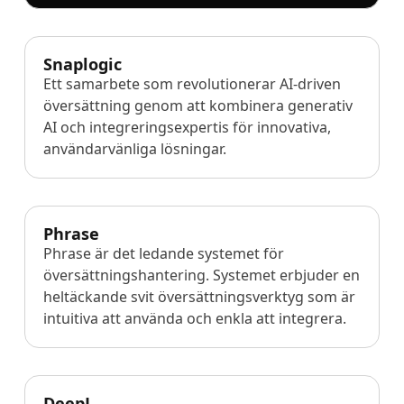
Tillverkningsindustri
Snaplogic
Finans
Ett samarbete som revolutionerar AI-driven
översättning genom att kombinera generativ
Juridik
AI och integreringsexpertis för innovativa,
användarvänliga lösningar.
Offentliga Institutioner
Försvar & Säkerhet
Phrase
Phrase är det ledande systemet för
Alla branscher
översättningshantering. Systemet erbjuder en
heltäckande svit översättningsverktyg som är
intuitiva att använda och enkla att integrera.
DeepL