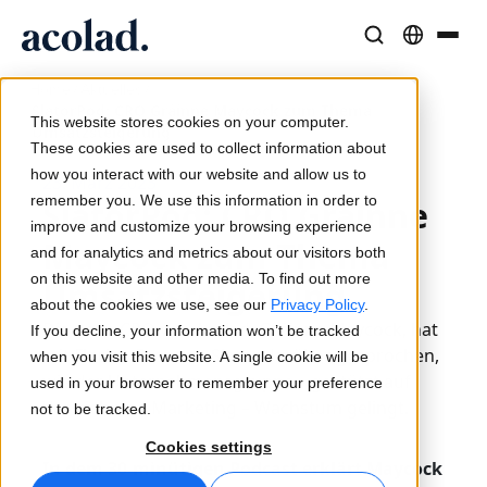
/
/
Sprachlösungen und -dienstleistungen
AI-Technologie & Produkte
Resources
Home
Aktuelles
SlatorPod: CRO Gráinne Maycock zum Thema
Über Acolad
This website stores cookies on your computer.
Umsatzsteigerung
Erfolgsgeschichten
Übersetzung
Lia Translate
These cookies are used to collect information about
Reale Ergebnisse bei unseren Kunden
how you interact with our website and allow us to
KI-Geschwindigkeit, menschliche Präzision
Sofortige, markenkonsistente Übersetzungen
23. März 2023
remember you. We use this information in order to
SlatorPod: CRO Gráinne
Nachhaltigkeit
improve and customize your browsing experience
Maycock zum Thema
Artikel
Dolmetschen
Lia Live
and for analytics and metrics about our visitors both
Experteneinschätzungen zu globalen Inhalten
Nahtlose Kommunikation überall
Dolmetschen neu definiert
on this website and other media. To find out more
Umsatzsteigerung
Partner
about the cookies we use, see our
Privacy Policy
.
Die neue CRO von Acolad, Gráinne Maycock, hat
If you decline, your information won’t be tracked
E-Books
Medien und Unterhaltung
Übersetzungs-APIs und Konnektoren
mit Florian Faes von Slator darüber gesprochen,
when you visit this website. A single cookie will be
Detaillierte Leitfäden und Strategien
Bringen Sie Geschichten auf jeden Bildschirm
Nahtlose Integration in Ihre Workflows
wie der Unternehmensgruppe – gestützt auf
used in your browser to remember your preference
Neuigkeiten
Vertrieb und Marketing – Wachstum gelingt.
not to be tracked.
Webinare auf Abruf
Beratung und Outsourcing
KI-Dolmetschen
Cookies settings
Einblicke von Branchenführern
Zentralisieren und global skalieren
Echtzeit-Sprachdolmetschen
In dem 30-minütigen Podcast erklärt Maycock
Veranstaltungen