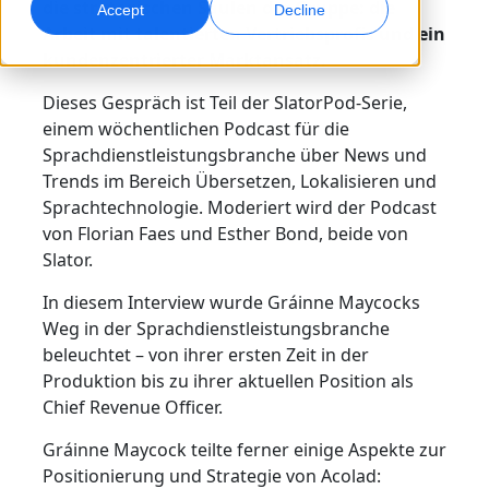
die strategischen Säulen der Gruppe: die
Accept
Decline
Arbeit mit talentierten Vertriebsprofis und ein
Globales Marketing
Qualitätssicherung
kundenzentrierter Marktansatz.
Weltweit erreichen und konvertieren
AI-gestützte Qualitätsprüfungen
Standorte
Dieses Gespräch ist Teil der SlatorPod-Serie,
einem wöchentlichen Podcast für die
Transkription
KI-basiertes Voiceover
Sprachdienstleistungsbranche über News und
Audio in verwertbare Ergebnisse umwandeln
Effizientes AI-Dubbing in großem Umfang
Trends im Bereich Übersetzen, Lokalisieren und
Karriere
Sprachtechnologie. Moderiert wird der Podcast
Gestalten Sie Ihre Zukunft mit uns
von Florian Faes und Esther Bond, beide von
KI-gestützte Übersetzung für globale Marken
Datendienste
KI-Datenservices
Slator.
meistern
Freelance-Möglichkeiten
Verbessern Sie KI mit vertrauenswürdigen Daten
Verbessern Sie Ihre AI mit hochwertigen Daten
Tipps, wie Sie Effizienz, Skalierung und Qualität steigern
Werden Sie Teil unseres globalen Netzwerks
In diesem Interview wurde Gráinne Maycocks
Weg in der Sprachdienstleistungsbranche
Alle Lösungen
beleuchtet – von ihrer ersten Zeit in der
Produktion bis zu ihrer aktuellen Position als
Branchenlösungen
Chief Revenue Officer.
Gráinne Maycock teilte ferner einige Aspekte zur
Life Sciences
Positionierung und Strategie von Acolad: