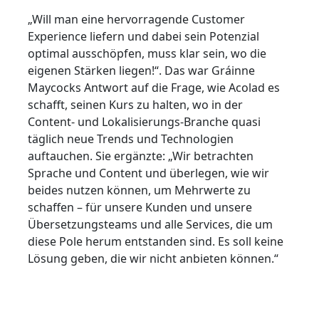
„Will man eine hervorragende Customer
Fertigungsindustrie
Lernen Sie Lia kennen
Experience liefern und dabei sein Potenzial
Schnelle, intelligente und skalierbare AI-Übersetzung
optimal ausschöpfen, muss klar sein, wo die
Finanzwesen
eigenen Stärken liegen!“. Das war Gráinne
Maycocks Antwort auf die Frage, wie Acolad es
Recht
schafft, seinen Kurs zu halten, wo in der
Content- und Lokalisierungs-Branche quasi
Öffentliche Institutionen
täglich neue Trends und Technologien
auftauchen. Sie ergänzte: „Wir betrachten
Sprache und Content und überlegen, wie wir
Verteidigung & Sicherheit
beides nutzen können, um Mehrwerte zu
schaffen – für unsere Kunden und unsere
Alle Branchen
Übersetzungsteams und alle Services, die um
diese Pole herum entstanden sind. Es soll keine
Lösung geben, die wir nicht anbieten können.“