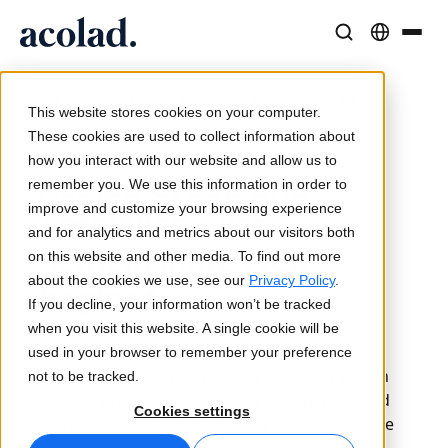
/
Sprachlösungen und -dienstleistungen
AI-Technologie & Produkte
Resources
Home
Nachrichten / Acolad Amplexor Zusammenschluss
Über Acolad
This website stores cookies on your computer.
Erfolgsgeschichten
Übersetzung
Lia Translate
These cookies are used to collect information about
20. November 2020
Reale Ergebnisse bei unseren Kunden
how you interact with our website and allow us to
KI-Geschwindigkeit, menschliche Präzision
Sofortige, markenkonsistente Übersetzungen
Acolad Group und
remember you. We use this information in order to
Nachhaltigkeit
improve and customize your browsing experience
Amplexor – der
Artikel
Dolmetschen
Lia Live
and for analytics and metrics about our visitors both
gemeinsame Weg
Experteneinschätzungen zu globalen Inhalten
Nahtlose Kommunikation überall
Dolmetschen neu definiert
on this website and other media. To find out more
Partner
about the cookies we use, see our
Privacy Policy
.
beginnt
If you decline, your information won’t be tracked
E-Books
Medien und Unterhaltung
Übersetzungs-APIs und Konnektoren
Wie im September angekündigt, gehört
when you visit this website. A single cookie will be
Detaillierte Leitfäden und Strategien
Bringen Sie Geschichten auf jeden Bildschirm
Nahtlose Integration in Ihre Workflows
Amplexor nun offiziell zur Acolad Group. Die
used in your browser to remember your preference
Neuigkeiten
Fusion stärkt die weltweite Präsenz der neuen
not to be tracked.
Gruppe und untermauert deren Expertise und
Webinare auf Abruf
Beratung und Outsourcing
KI-Dolmetschen
Cookies settings
Spitzentechnologie für die Zukunft. So baut sie
Einblicke von Branchenführern
Zentralisieren und global skalieren
Echtzeit-Sprachdolmetschen
Veranstaltungen