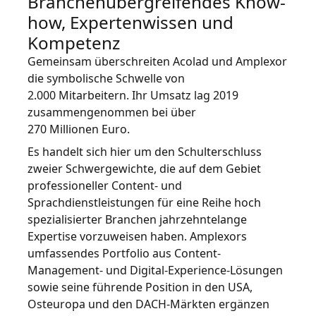
Branchenübergreifendes Know-
how, Expertenwissen und
Fertigungsindustrie
Lernen Sie Lia kennen
Kompetenz
Schnelle, intelligente und skalierbare AI-Übersetzung
Finanzwesen
Gemeinsam überschreiten Acolad und Amplexor
die symbolische Schwelle von
2.000 Mitarbeitern. Ihr Umsatz lag 2019
Recht
zusammengenommen bei über
270 Millionen Euro.
Öffentliche Institutionen
Es handelt sich hier um den Schulterschluss
zweier Schwergewichte, die auf dem Gebiet
Verteidigung & Sicherheit
professioneller Content- und
Sprachdienstleistungen für eine Reihe hoch
Alle Branchen
spezialisierter Branchen jahrzehntelange
Expertise vorzuweisen haben. Amplexors
umfassendes Portfolio aus Content-
Management- und Digital-Experience-Lösungen
sowie seine führende Position in den USA,
Osteuropa und den DACH-Märkten ergänzen