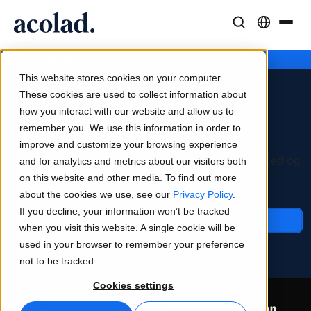
Sprogløsninger og -tjenester
AI-teknologi og -produkter
Ressourcer
/
/
Luksusvarer
Home
Brancher
Om Acolad
This website stores cookies on your computer.
Kundecases
Oversættelse
Lia Translate
These cookies are used to collect information about
Reelle resultater hos vores kunder
how you interact with our website and allow us to
AI-hastighed, menneskelig præcision
Øjeblikkelige oversættelser på linje med dit brand
Luksusvarer
remember you. We use this information in order to
Bæredygtighed
improve and customize your browsing experience
Artikler
Tolkning
Forbindelse
Vi får luksusbrands ud på det internationale marked og
and for analytics and metrics about our visitors both
Ekspertindsigter i globalt indhold
Problemfri kommunikation overalt
Workflow-integration gjort enkel
bevarer din stil og elegance på tværs af sprog.
on this website and other media. To find out more
Partnere
about the cookies we use, see our
Privacy Policy
.
If you decline, your information won’t be tracked
E-bøger
Medier og underholdning
Kontakt os
Oversættelse af tale i realtid
when you visit this website. A single cookie will be
Indgående guider og strategier
Bring historier til alle skærme
used in your browser to remember your preference
Nyheder
not to be tracked.
Kvalitetssikring
Webinarer on demand
Konsulent- og outsourcingtjenester
Cookies settings
Kvalitetskontroller drevet af AI
Indsigter fra brancheledere
Centraliser og skalér globalt
Arrangementer