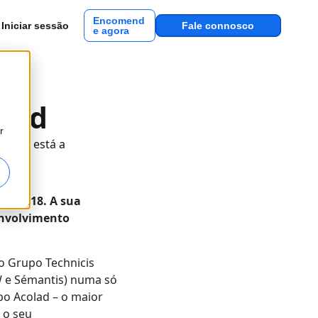
Encomend
Iniciar sessão
Fale connosco
e agora
olad
r
ropa, está a
em 2018. A sua
senvolvimento
o Grupo Technicis
PW e Sémantis) numa só
o Acolad – o maior
 o seu