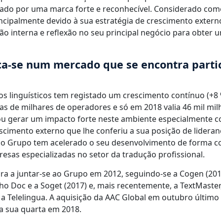
ado por uma marca forte e reconhecível. Considerado com
incipalmente devido à sua estratégia de crescimento exter
o interna e reflexão no seu principal negócio para obter
ca-se num mercado que se encontra part
s linguísticos tem registado um crescimento contínuo (+8 
as de milhares de operadores e só em 2018 valia 46 mil milh
u gerar um impacto forte neste ambiente especialmente co
scimento externo que lhe conferiu a sua posição de lidera
 o Grupo tem acelerado o seu desenvolvimento de forma co
resas especializadas no setor da tradução profissional.
ira a juntar-se ao Grupo em 2012, seguindo-se a Cogen (2015
ho Doc e a Soget (2017) e, mais recentemente, a TextMaster,
 a Telelingua. A aquisição da AAC Global em outubro último
a sua quarta em 2018.