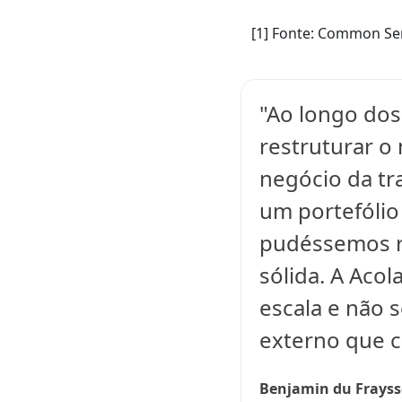
[1] Fonte: Common Sen
"Ao longo dos
restruturar o 
negócio da tr
um portefólio
pudéssemos r
sólida. A Aco
escala e não 
externo que 
Benjamin du Frayss