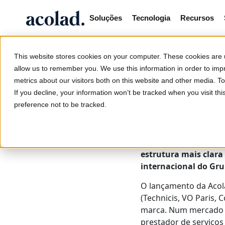
Soluções
Tecnologia
Recursos
/
/
O Grupo Technicis agora é Acola
Home
Notícias
This website stores cookies on your computer. These cookies are u
29 de janeiro de 2019
allow us to remember you. We use this information in order to im
O Grupo
metrics about our visitors both on this website and other media. 
If you decline, your information won’t be tracked when you visit th
O Grupo Technicis, o 
preference not to be tracked.
transformar-se na Ac
O Grupo, que lidera 
estrutura mais clara
internacional do Gru
O lançamento da Acol
(Technicis, VO Paris,
marca. Num mercado d
prestador de serviços