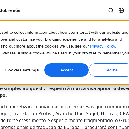
Sobre nós
d
sed to collect information about how you interact with our website and
prove and customize your browsing experience and for analytics and
 Technicis agora é Ac
To find out more about the cookies we use, see our
Privacy Policy
.
is website. A single cookie will be used in your browser to remember you
maior prestador de serviços profissionais de tradução da Eu
olad
Cookies settings
Accept
Decline
o mercado europeu, gerou mais de 117 milhões de euros 
 e simples no que diz respeito à marca visa apoiar o de
po.
ad concretizará a união das doze empresas que compõem 
 Cogen, Translation Probst, Arancho Doc, Soget, HL Trad, C
e forte crescimento e especialmente fragmentado, o Grup
 profissionais de tradução da Europa – procurará continuar