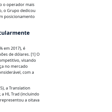
o o operador mais
no, o Grupo dedicou
 um posicionamento
icularmente
% em 2017), é
ões de dólares. [1] O
mpetitivo, visando
nça no mercado
nsiderável, com a
), a Translation
 a HL Trad (incluindo
 representou a oitava