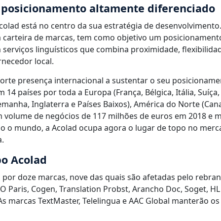
m posicionamento altamente diferenciado
colad está no centro da sua estratégia de desenvolvimento
 carteira de marcas, tem como objetivo um posicionamento
 serviços linguísticos que combina proximidade, flexibilid
necedor local.
rte presença internacional a sustentar o seu posicioname
m 14 países por toda a Europa (França, Bélgica, Itália, Suíça,
emanha, Inglaterra e Países Baixos), América do Norte (Can
m volume de negócios de 117 milhões de euros em 2018 e m
o o mundo, a Acolad ocupa agora o lugar de topo no merc
.
o Acolad
 por doze marcas, nove das quais são afetadas pelo rebrand
VO Paris, Cogen, Translation Probst, Arancho Doc, Soget, H
As marcas TextMaster, Telelingua e AAC Global manterão os