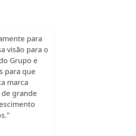
uamente para
sa visão para o
 do Grupo e
s para que
ca marca
o de grande
crescimento
s."