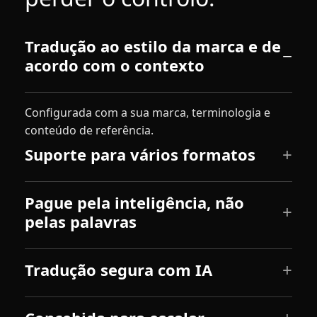
Indústria Transformadora
Tradução ao estilo da marca e de
Finanças
acordo com o contexto
Jurídico
Configurada com a sua marca, terminologia e
conteúdo de referência.
Instituições Públicas
Suporte para vários formatos
Defesa e Segurança
Pague pela inteligência, não
Todos os setores
pelas palavras
Tradução segura com IA