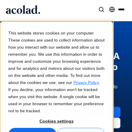
Soluções e Serviços Linguísticos
Tecnologia e produtos de IA
Recursos
/
/
Lia go
Home
Lia
Sobre a Acolad
This website stores cookies on your computer.
Histórias de sucesso
Tradução
Lia Translate
These cookies are used to collect information about
Resultados reais dos nossos clientes
how you interact with our website and allow us to
Velocidade da IA, precisão humana
Traduções instantâneas alinhadas com a sua marca
Lia Go: Tradução com IA
remember you. We use this information in order to
Sustentabilidade
improve and customize your browsing experience
rápida, de autosserviço
Artigos
Interpretação
Conectividade
and for analytics and metrics about our visitors both
Perspetivas de especialistas sobre conteúdo global
Comunicação fluida em qualquer lugar
Integração nos fluxos de trabalho, de forma simples
para empresas
on this website and other media. To find out more
Parceiros
about the cookies we use, see our
Privacy Policy
.
Traduza instantaneamente. Mantenha o estilo
If you decline, your information won’t be tracked
Ebooks
Mídia e Entretenimento
Interpretação com IA
da marca. Escale rapidamente. Tudo com
when you visit this website. A single cookie will be
Guias e estratégias aprofundadas
Leve histórias a cada tela
Tradução de voz em tempo real
segurança de nível empresarial.
used in your browser to remember your preference
Notícias
not to be tracked.
Inicie um teste gratuito
Webinars on demand
Consultoria e Outsourcing
Garantia de qualidade
Cookies settings
Veja os preços
Insights de líderes do setor
Centralize e expanda globalmente
Verificações de qualidade impulsionadas por IA
Eventos