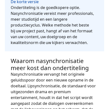
De korte versie
Productie / Maakindustrie
Ondertiteling is de goedkopere optie.
Ontmoet Lia
Nasynchronisatie vereist meer professionals,
Snelle, slimme en schaalbare AI-vertaling
meer studiotijd en een langere
Financiën
productiecyclus. Welke methode het beste
bij uw project past, hangt af van het formaat
Juridisch
van uw content, uw doelgroep en de
kwaliteitsnorm die uw kijkers verwachten.
Publieke Instellingen
Waarom nasynchronisatie
Defensie & Veiligheid
meer kost dan ondertiteling
Alle sectoren
Nasynchronisatie vervangt het originele
geluidsspoor door een nieuwe opname in de
doeltaal. Lipsynchronisatie, de standaard voor
uitgezonden drama en premium
entertainment, houdt in dat het script wordt
aangepast zodat de dialogen overeenkomen