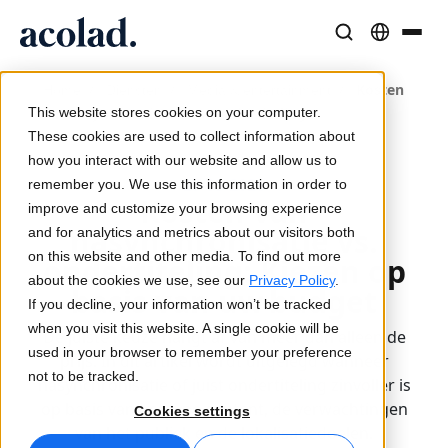
Taaloplossingen en -diensten
AI-technologie & Producten
Middelen
/
/
/
Kosten
Home
Diensten
Media & entertainment
Over Acolad
This website stores cookies on your computer.
van nasynchronisatie vs. Ondertiteling
Succesverhalen
Vertaling
Lia Translate
These cookies are used to collect information about
Echte resultaten van onze klanten
how you interact with our website and allow us to
AI-snelheid, menselijke precisie
Directe, merkconsistente vertalingen
27-03-2026
remember you. We use this information in order to
Duurzaamheid
Kosten van
improve and customize your browsing experience
Blogartikelen
Tolken
Lia Live
nasynchronisatie vs.
and for analytics and metrics about our visitors both
Expertinzichten over wereldwijde content
Naadloze communicatie, overal
Tolken in een nieuw jasje
on this website and other media. To find out more
ondertiteling: Kiezen op
Partners
about the cookies we use, see our
Privacy Policy
.
basis van uw budget
If you decline, your information won’t be tracked
Ebooks
Media en Entertainment
Vertaal-API's en -connectors
when you visit this website. A single cookie will be
De juiste keuze hangt af van meer dan alleen de
Uitgebreide gidsen en strategieën
Breng verhalen naar elk scherm
Eenvoudige workflow-integratie
used in your browser to remember your preference
prijs. In dit artikel wordt uitgelegd wanneer
Nieuws
not to be tracked.
nasynchronisatie of juist ondertiteling zinvoller is
Webinars op aanvraag
Consulting & Outsourcing
AI-tolktechnologie
op basis van het type content, de verwachtingen
Cookies settings
Inzichten van marktleiders
Centraliseer en schaal wereldwijd
Realtime stemtolkservice
van het publiek en de lokalisatiedoelen.
Events