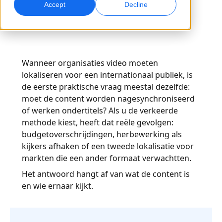
Accept
Decline
Wereldwijde Marketing
Quality Assurance
Bereik en converteer wereldwijd
AI-gestuurde kwaliteitscontroles
Locaties
Wanneer organisaties video moeten
Transcriptie
Voice-over op basis van AI
lokaliseren voor een internationaal publiek, is
Zet audio om in actie
Efficiënte dubbing op schaal
Carrières
de eerste praktische vraag meestal dezelfde:
Ontdek kansen om mee te bouwen aan de toekomst van
moet de content worden nagesynchroniseerd
taal & content
AI-gestuurde vertaling voor wereldwijde merken
of werken ondertitels? Als u de verkeerde
Dataservices
AI-gegevensdiensten
Tips om efficiëntie, schaalbaarheid en kwaliteit te verbeteren
methode kiest, heeft dat reële gevolgen:
Versterk AI met betrouwbare data
Verbeter AI met kwalitatieve data
Freelance-opdrachten
budgetoverschrijdingen, herbewerking als
Sluit je aan bij ons internationale netwerk van
kijkers afhaken of een tweede lokalisatie voor
taalspecialisten
Alle oplossingen
markten die een ander formaat verwachtten.
Het antwoord hangt af van wat de content is
Oplossingen per Branche
en wie ernaar kijkt.
Life Sciences