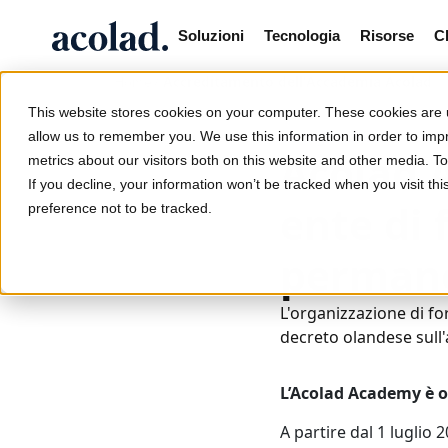
Soluzioni
Tecnologia
Risorse
C
/
Accreditamento dell'Accademia Acolad
Home
This website stores cookies on your computer. These cookies are u
28 luglio 2022
allow us to remember you. We use this information in order to im
Acolad 
metrics about our visitors both on this website and other media. 
If you decline, your information won’t be tracked when you visit th
ente di 
preference not to be tracked.
perman
L'organizzazione di fo
decreto olandese sul
L’Acolad Academy è o
A partire dal 1 luglio