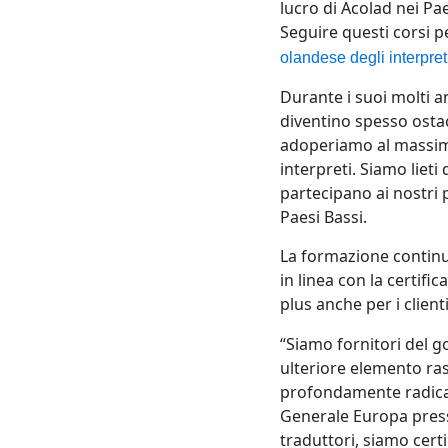
lucro di Acolad nei Pa
Seguire questi corsi p
olandese degli interpreti
Durante i suoi molti an
diventino spesso ostaco
adoperiamo al massimo 
interpreti. Siamo lieti
partecipano ai nostri
Paesi Bassi.
La formazione continua
in linea con la certif
plus anche per i client
“Siamo fornitori del 
ulteriore elemento ra
profondamente radicat
Generale Europa press
traduttori, siamo certi