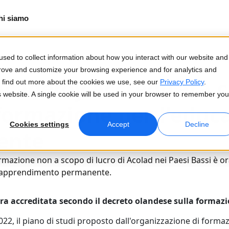
hi siamo
sed to collect information about how you interact with our website and
prove and customize your browsing experience and for analytics and
Academy accreditata 
To find out more about the cookies we use, see our
Privacy Policy
.
is website. A single cookie will be used in your browser to remember you
formazione per l'educ
Cookies settings
Accept
Decline
ente
rmazione non a scopo di lucro di Acolad nei Paesi Bassi è or
l'apprendimento permanente.
ra accreditata secondo il decreto olandese sulla forma
 2022, il piano di studi proposto dall'organizzazione di form