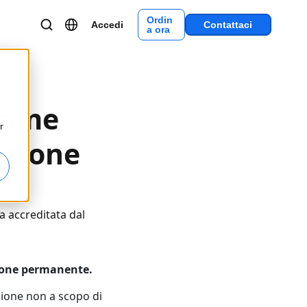
Ordin
Accedi
Contattaci
a ora
come
r
azione
a accreditata dal
zione permanente.
azione non a scopo di