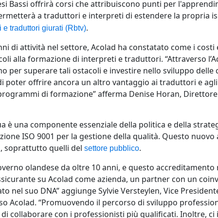
esi Bassi offrirà corsi che attribuiscono punti per l'appre
ermetterà a traduttori e interpreti di estendere la propria is
.
 e traduttori giurati (Rbtv)
ni di attività nel settore, Acolad ha constatato come i costi 
li alla formazione di interpreti e traduttori. “Attraverso l’
per superare tali ostacoli e investire nello sviluppo delle 
 di poter offrire ancora un altro vantaggio ai traduttori e agli
 programmi di formazione” afferma Denise Horan, Direttore
 è una componente essenziale della politica e della strategi
icazione ISO 9001 per la gestione della qualità. Questo nuov
i, soprattutto quelli del
.
settore pubblico
governo olandese da oltre 10 anni, e questo accreditamento
ssicurante su Acolad come azienda, un partner con un coin
o nel suo DNA” aggiunge Sylvie Versteylen, Vice Presidente
o Acolad. “Promuovendo il percorso di sviluppo professiona
 di collaborare con i professionisti più qualificati. Inoltre, 