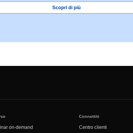
Scopri di più
rse
Connettiti
inar on-demand
Centro clienti