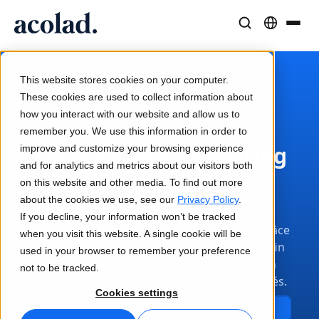
Solutions et Services Linguistiques
Technologies et produits IA
Ressources
/
/
/
Home
Services
Marketing
À propos d’Acolad
Rédaction et création de contenu
This website stores cookies on your computer.
Études de cas
Traduction
Lia Go
These cookies are used to collect information about
Résultats concrets de nos clients
how you interact with our website and allow us to
Vitesse de l’IA, précision humaine
Traductions instantanées conformes à votre marque
remember you. We use this information in order to
Durabilité
Services de copywriting
improve and customize your browsing experience
Articles
Interprétation
Lia Services
and for analytics and metrics about our visitors both
et de création de
Analyses d’experts sur le contenu global
Communication fluide, partout
Géré par des experts
on this website and other media. To find out more
Partenaires
about the cookies we use, see our
contenu
Privacy Policy
.
If you decline, your information won’t be tracked
Ebooks
Médias et Divertissement
Lia Live
Développez votre marketing international grâce
when you visit this website. A single cookie will be
Guides et stratégies approfondis
Donnez vie à vos contenus sur tous les écrans
L'interprétation revisitée
à la création de contenu optimisée par l'IA afin
used in your browser to remember your preference
Actualités
de renforcer la notoriété de la marque et la
not to be tracked.
génération de leads sur les différents marchés.
Webinaires à la demande
Conseil et Externalisation
Connectivité
Cookies settings
Analyses des leaders du secteur
Centralisez et développez à l’international
Intégration des workflows simplifiée
Contactez-nous
Événements