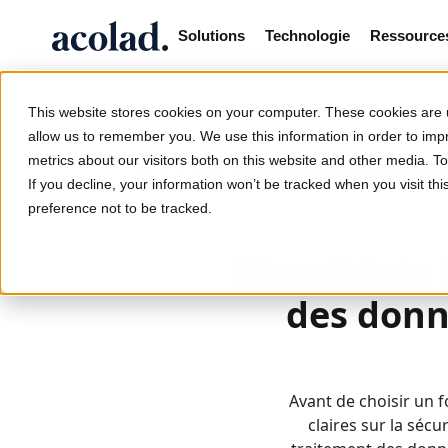
Solutions
Technologie
Ressource
This website stores cookies on your computer. These cookies are u
allow us to remember you. We use this information in order to im
metrics about our visitors both on this website and other media. 
/
/
Sécurité de la traduction par 
Home
Lia
If you decline, your information won’t be tracked when you visit th
preference not to be tracked.
Sécurité de 
des donné
Avant de choisir un 
claires sur la sécur