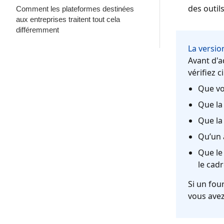
des outil
Comment les plateformes destinées
aux entreprises traitent tout cela
différemment
La versio
Avant d'a
vérifiez c
Que vo
Que la
Que la
Qu’un 
Que le
le cadr
Si un fou
vous ave