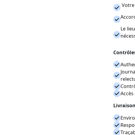
Votre 
Accord
Le lie
néces
Contrôles
Authen
Journa
relect
Contrô
Accès 
Livraiso
Envir
Respon
Traçab