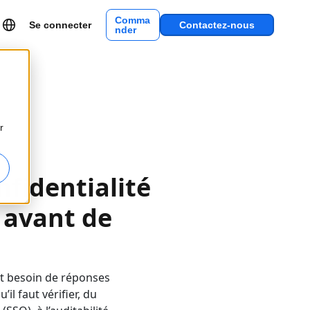
Comma
Se connecter
Contactez-nous
nder
r
nfidentialité
r avant de
nt besoin de réponses
’il faut vérifier, du