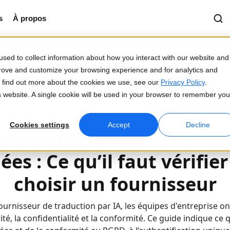
s
À propos
sed to collect information about how you interact with our website and
prove and customize your browsing experience and for analytics and
To find out more about the cookies we use, see our
Privacy Policy
.
AI et confidentialité des données
is website. A single cookie will be used in your browser to remember you
20 mars 2026
Cookies settings
Accept
Decline
la traduction par IA et co
es : Ce qu’il faut vérifie
choisir un fournisseur
fournisseur de traduction par IA, les équipes d'entreprise o
ité, la confidentialité et la conformité. Ce guide indique ce qu