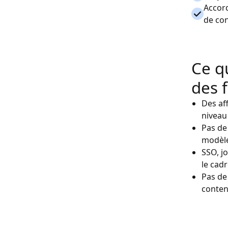
Accord
de con
Ce qu
des 
Des af
niveau
Pas de
modèles
SSO, j
le cad
Pas de
conten