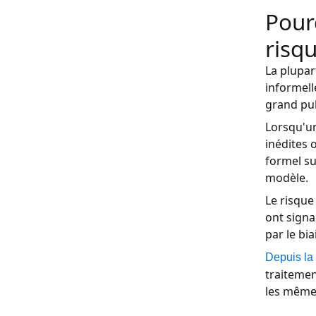
Pourq
risqu
La plupar
informell
grand pub
Lorsqu'un
inédites 
formel su
modèle.
Le risque
ont signa
par le bia
Depuis la 
traitemen
les mêmes