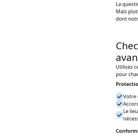
La questi
Mais plut
dont not
Check
avant
Utilisez 
pour chaq
Protecti
Votre 
Accord
Le lie
néces
Conformi