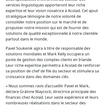
services linguistiques apporteront leur riche
Industrie Manufacturière
Découvrez Lia
expertise et leur vision novatrice à Acolad. Cet ajout
Traduction IA rapide, intelligente et évolutive
stratégique témoigne de notre volonté de
Finance
consolider notre position sur le marché et de
propulser notre mission qui est de fournir des
Juridique
solutions de qualité exceptionnelle à notre clientèle
partout dans le monde.
Institutions Publiques
Pavel Soukenik agira à titre de responsable des
solutions mondiales et Mark Kelly occupera un
Défense & Sécurité
poste de gestion des comptes clients en Irlande.
Leur riche expertise permettra à Acolad de renforcer
sa position de chef de file du secteur et stimulera sa
Tous les secteurs
croissance dans des domaines clés.
« Nous sommes ravis d’accueillir Pavel et Mark,
déclare Gráinne Maycock, directrice principale des
finances chez Acolad. Leur vaste expérience et leurs
nombreuses réalisations dans le secteur des