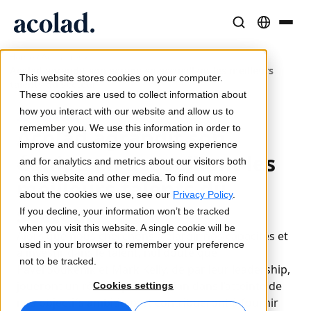
/
/
Solutions et Services Linguistiques
Technologies et produits IA
Ressources
Home
Actualités
Acolad agrandit son équipe en accueillant les meilleurs
À propos d’Acolad
This website stores cookies on your computer.
talents du secteur
Études de cas
Traduction
Lia Translate
These cookies are used to collect information about
Résultats concrets de nos clients
how you interact with our website and allow us to
Vitesse de l’IA, précision humaine
Traductions instantanées adaptées à votre marque
22 mai 2024
remember you. We use this information in order to
Acolad agrandit son
Durabilité
improve and customize your browsing experience
équipe en accueillant les
Articles
Interprétation
Lia Live
and for analytics and metrics about our visitors both
Analyses d’experts sur le contenu global
Communication fluide, partout
L'interprétation revisitée
on this website and other media. To find out more
meilleurs talents du
Partenaires
about the cookies we use, see our
Privacy Policy
.
secteur
If you decline, your information won’t be tracked
Ebooks
Médias et Divertissement
Connectivité
when you visit this website. A single cookie will be
Alors que nous cherchons à élargir nos capacités et
Guides et stratégies approfondis
Donnez vie à vos contenus sur tous les écrans
Intégration des flux de travail simplifiée
used in your browser to remember your preference
à investir dans le talent, nul doute que
Actualités
not to be tracked.
Pavel Soukenik et Mark Kelly, de par leur leadership,
Webinaires à la demande
Conseil et Externalisation
Interprétation IA
joueront un rôle de premier plan dans l’atteinte de
Cookies settings
Analyses des leaders du secteur
Centralisez et développez à l’international
Traduction vocale en temps réel
nos objectifs ambitieux et contribueront à fournir
Événements