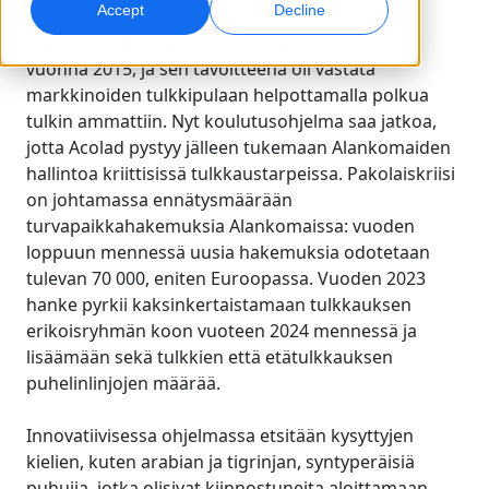
Accept
Decline
Hanke sai alkunsa Livewordsin pilottiprojektina
Globaali markkinointi
Laadunvarmistus
vuonna 2015, ja sen tavoitteena oli vastata
Saavuta ja konvertoi maailmanlaajuisesti
AI-pohjaiset laaduntarkistukset
markkinoiden tulkkipulaan helpottamalla polkua
Toimipisteet
tulkin ammattiin. Nyt koulutusohjelma saa jatkoa,
jotta Acolad pystyy jälleen tukemaan Alankomaiden
Transkriptio
AI-jälkiäänitys
hallintoa kriittisissä tulkkaustarpeissa. Pakolaiskriisi
Muunna ääni toiminnaksi
Tehokasta jälkiäänitystä laajassa mittakaavassa
Urat
on johtamassa ennätysmäärään
Rakenna tulevaisuutesi kanssamme
turvapaikkahakemuksia Alankomaissa: vuoden
AI-ohjatun käännöksen hallinta globaaleille
Datapalvelut
AI-datapalvelut
loppuun mennessä uusia hakemuksia odotetaan
brändeille
Freelance-mahdollisuudet
Vahvista tekoälyä luotettavilla tiedoilla
Paranna AI:ta laadukkaalla datalla
tulevan 70 000, eniten Euroopassa. Vuoden 2023
Vinkkejä tehokkuuden, skaalan ja laadun parantamiseen
Liity globaaliin verkostoomme
hanke pyrkii kaksinkertaistamaan tulkkauksen
erikoisryhmän koon vuoteen 2024 mennessä ja
Kaikki ratkaisut
lisäämään sekä tulkkien että etätulkkauksen
puhelinlinjojen määrää.
Ratkaisut toimialoittain
Innovatiivisessa ohjelmassa etsitään kysyttyjen
kielien, kuten arabian ja tigrinjan, syntyperäisiä
Life Sciences
puhujia, jotka olisivat kiinnostuneita aloittamaan