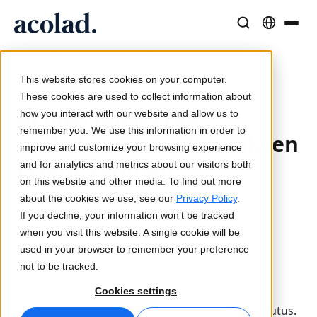
/
Tulkkaustyöryhmä käynnistetään uudelleen
Kieliratkaisut ja -palvelut
AI-teknologia ja tuotteet
Resurssit
Home
Tietoa Acolad
This website stores cookies on your computer.
28. elokuuta 2023
Menestystarinat
Käännös
Lia Translate
These cookies are used to collect information about
Acolad lanseeraa
Todellisia tuloksia asiakkailtamme
how you interact with our website and allow us to
Tekoälyn nopeus, inhimillinen tarkkuus
Välittömiä brändin mukaisia käännöksiä
remember you. We use this information in order to
Kestävyys
uudelleen etätulkkauksen
improve and customize your browsing experience
Artikkelit
Tulkkaus
Lia Live
erikoisryhmän
and for analytics and metrics about our visitors both
Asiantuntijanäkemyksiä globaalista sisällöstä
Saumatonta viestintää missä tahansa
Uusi näkökulma tulkkaukseen
on this website and other media. To find out more
Kumppanit
about the cookies we use, see our
Privacy Policy
.
Acoladin tulkkauksen erikoisryhmän
If you decline, your information won’t be tracked
E-kirjat
Media ja viihde
Yhteydet
uudelleenlanseeraus on päässyt otsikoihin
when you visit this website. A single cookie will be
Syvällisiä oppaita ja strategioita
Tuo tarinat joka näytölle
Työnkulkujen integrointi yksinkertaistettuna
Alankomaissa. Multilingual-lehti kertoi
used in your browser to remember your preference
Uutiset
artikkelissaan, miten etätulkkauksen
not to be tracked.
erikoisryhmässä yhdistyvät täydellisesti
On-demand-webinaarit
Konsultointi ja ulkoistus
AI-tulkkaus
Cookies settings
innovatiivinen liiketoiminta, yhteiskuntavastuu,
Näkemyksiä alan johtajilta
Keskittäminen ja skaalaus globaalisti
Äänikäännös reaaliajassa
vähemmistöjen työllistäminen ja uudelleenkoulutus.
Tapahtumat