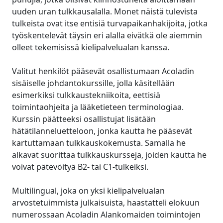
uuden uran tulkkausalalla. Monet näistä tulevista
Valmistava Teollisuus
Tapaa Lia
tulkeista ovat itse entisiä turvapaikanhakijoita, jotka
Nopea, älykäs ja skaalautuva AI-käännös
työskentelevät täysin eri alalla eivätkä ole aiemmin
Rahoitus
olleet tekemisissä kielipalvelualan kanssa.
Juridiikka
Valitut henkilöt pääsevät osallistumaan Acoladin
sisäiselle johdantokurssille, jolla käsitellään
esimerkiksi tulkkaustekniikoita, eettisiä
Julkiset Instituutiot
toimintaohjeita ja lääketieteen terminologiaa.
Kurssin päätteeksi osallistujat lisätään
Puolustus ja Turvallisuus
hätätilanneluetteloon, jonka kautta he pääsevät
kartuttamaan tulkkauskokemusta. Samalla he
Kaikki toimialat
alkavat suorittaa tulkkauskursseja, joiden kautta he
voivat pätevöityä B2- tai C1-tulkeiksi.
Multilingual, joka on yksi kielipalvelualan
arvostetuimmista julkaisuista, haastatteli elokuun
numerossaan Acoladin Alankomaiden toimintojen