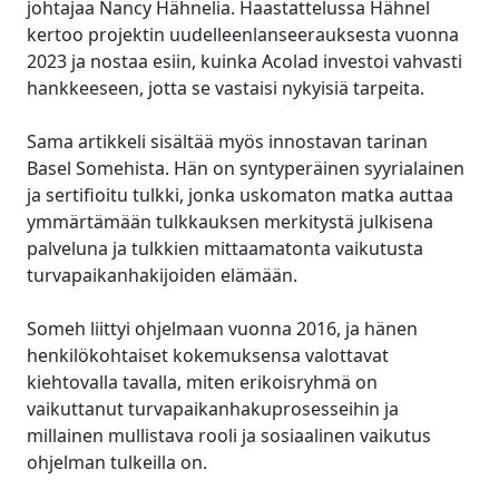
johtajaa Nancy Hähnelia. Haastattelussa Hähnel
kertoo projektin uudelleenlanseerauksesta vuonna
2023 ja nostaa esiin, kuinka Acolad investoi vahvasti
hankkeeseen, jotta se vastaisi nykyisiä tarpeita.
Sama artikkeli sisältää myös innostavan tarinan
Basel Somehista. Hän on syntyperäinen syyrialainen
ja sertifioitu tulkki, jonka uskomaton matka auttaa
ymmärtämään tulkkauksen merkitystä julkisena
palveluna ja tulkkien mittaamatonta vaikutusta
turvapaikanhakijoiden elämään.
Someh liittyi ohjelmaan vuonna 2016, ja hänen
henkilökohtaiset kokemuksensa valottavat
kiehtovalla tavalla, miten erikoisryhmä on
vaikuttanut turvapaikanhakuprosesseihin ja
millainen mullistava rooli ja sosiaalinen vaikutus
ohjelman tulkeilla on.