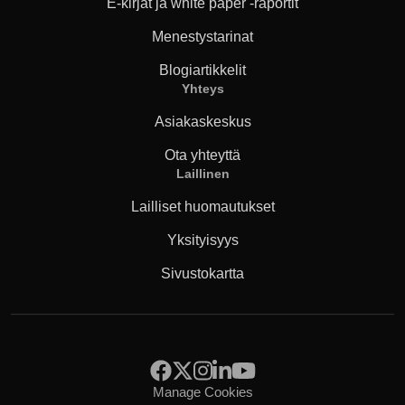
E-kirjat ja white paper -raportit
Menestystarinat
Blogiartikkelit
Yhteys
Asiakaskeskus
Ota yhteyttä
Laillinen
Lailliset huomautukset
Yksityisyys
Sivustokartta
Manage Cookies