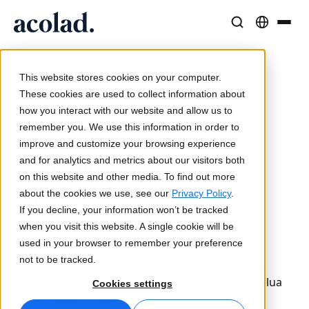
/
Kieliratkaisut ja -palvelut
AI-teknologia ja tuotteet
Resurssit
Home
Acolad keskusteli tekoälyn hyödyntämisestä
Tietoa Acolad
This website stores cookies on your computer.
suuryritysten lokalisointiratkaisuissa
Menestystarinat
Käännös
Lia Translate
These cookies are used to collect information about
Todellisia tuloksia asiakkailtamme
how you interact with our website and allow us to
Tekoälyn nopeus, inhimillinen tarkkuus
Välittömiä brändin mukaisia käännöksiä
12. syyskuuta 2024
remember you. We use this information in order to
Kestävyys
Acolad keskusteli
improve and customize your browsing experience
Artikkelit
Tulkkaus
Lia Live
tekoälyn
and for analytics and metrics about our visitors both
Asiantuntijanäkemyksiä globaalista sisällöstä
Saumatonta viestintää missä tahansa
Uusi näkökulma tulkkaukseen
on this website and other media. To find out more
hyödyntämisestä
Kumppanit
about the cookies we use, see our
Privacy Policy
.
If you decline, your information won’t be tracked
suuryritysten
E-kirjat
Media ja viihde
Yhteydet
when you visit this website. A single cookie will be
Syvällisiä oppaita ja strategioita
Tuo tarinat joka näytölle
Työnkulkujen integrointi yksinkertaistettuna
lokalisointiratkaisuissa
used in your browser to remember your preference
Uutiset
not to be tracked.
Acolad johti SlatorConissa – kielialan johtavassa
On-demand-webinaarit
Konsultointi ja ulkoistus
AI-tulkkaus
verkostoitumistapahtumassa – paneelikeskustelua
Cookies settings
Näkemyksiä alan johtajilta
Keskittäminen ja skaalaus globaalisti
Äänikäännös reaaliajassa
suuryritysten lokalisointiratkaisuista tekoälyn
Tapahtumat