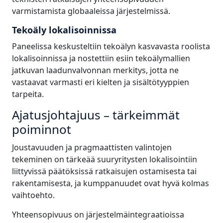
varmistamista globaaleissa järjestelmissä.
Tekoäly lokalisoinnissa
Paneelissa keskusteltiin tekoälyn kasvavasta roolista
lokalisoinnissa ja nostettiin esiin tekoälymallien
jatkuvan laadunvalvonnan merkitys, jotta ne
vastaavat varmasti eri kielten ja sisältötyyppien
tarpeita.
Ajatusjohtajuus – tärkeimmät
poiminnot
Joustavuuden ja pragmaattisten valintojen
tekeminen on tärkeää suuryritysten lokalisointiin
liittyvissä päätöksissä ratkaisujen ostamisesta tai
rakentamisesta, ja kumppanuudet ovat hyvä kolmas
vaihtoehto.
Yhteensopivuus on järjestelmäintegraatioissa