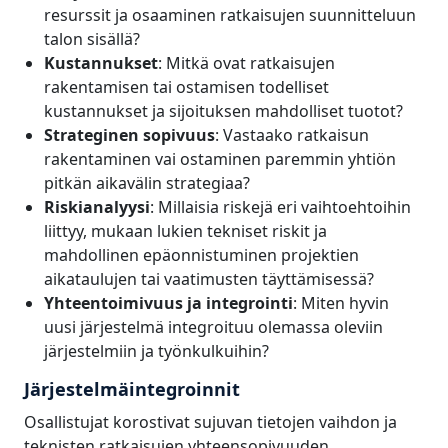
resurssit ja osaaminen ratkaisujen suunnitteluun
talon sisällä?
Kustannukset
: Mitkä ovat ratkaisujen
rakentamisen tai ostamisen todelliset
kustannukset ja sijoituksen mahdolliset tuotot?
Strateginen sopivuus
: Vastaako ratkaisun
rakentaminen vai ostaminen paremmin yhtiön
pitkän aikavälin strategiaa?
Riskianalyysi
: Millaisia riskejä eri vaihtoehtoihin
liittyy, mukaan lukien tekniset riskit ja
mahdollinen epäonnistuminen projektien
aikataulujen tai vaatimusten täyttämisessä?
Yhteentoimivuus ja integrointi
: Miten hyvin
uusi järjestelmä integroituu olemassa oleviin
järjestelmiin ja työnkulkuihin?
Järjestelmäintegroinnit
Osallistujat korostivat sujuvan tietojen vaihdon ja
teknisten ratkaisujen yhteensopivuuden