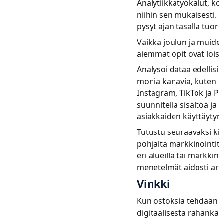
Analytiikkatyökalut, k
niihin sen mukaisesti. 
pysyt ajan tasalla tuo
Vaikka joulun ja muide
aiemmat opit ovat loi
Analysoi dataa edellisi
monia kanavia, kuten 
Instagram, TikTok ja Pi
suunnitella sisältöä j
asiakkaiden käyttäyty
Tutustu seuraavaksi ki
pohjalta markkinointito
eri alueilla tai markk
menetelmät aidosti ar
Vinkki
Kun ostoksia tehdään 
digitaalisesta rahankä