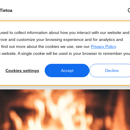
Tietoa
sed to collect information about how you interact with our website and
prove and customize your browsing experience and for analytics and
Päivitetty 31. lokakuuta 2024
To find out more about the cookies we use, see our
Privacy Policy
.
hlapyhien markkinointio
is website. A single cookie will be used in your browser to remember you
Levitä juhlamieltä kaikilla kohdemarkkinoillasi
Cookies settings
Accept
Decline