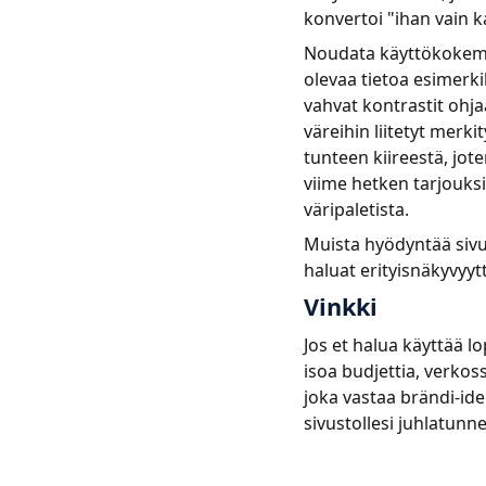
konvertoi "ihan vain k
Noudata käyttökokemu
olevaa tietoa esimerki
vahvat kontrastit ohja
väreihin liitetyt merk
tunteen kiireestä, jote
viime hetken tarjouks
väripaletista.
Muista hyödyntää sivust
haluat erityisnäkyvyytt
Vinkki
Jos et halua käyttää 
isoa budjettia, verkos
joka vastaa brändi-ide
sivustollesi juhlatunn