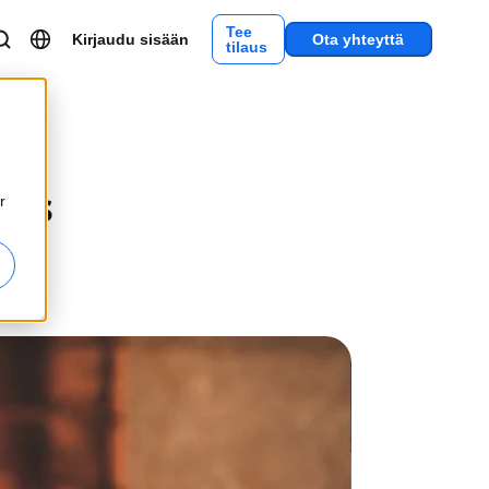
Tee
Kirjaudu sisään
Ota yhteyttä
tilaus
pas
r