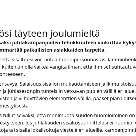
tösi täyteen joulumieltä
äksi juhlakampanjoiden tehokkuuteen vaikuttaa kykysi
 ymmärtää paikallisten asiakkaiden tarpeita.
lmettä sisältöösi voit antaa brändipersoonastasi lämminhen
 kuitenkin olla vaikea vangita ilman, että ihmiset suhtautuv
uonteeseen.
nsävyä. Salaisuus sisällön mukauttamiseen ja ikimuistoisu
ja juhlasesongin tunteisiin vetoavan puolen välillä eri aluei
isten ja viihdyttävien elementtien välillä, pääset pian iloit
enestyksestä.
 tullut selväksi, että monimuotoisuuden huomioiminen on 
stykseen. Jos juhlakauden sisältösuunnittelusi ei huomioi e
oja tai sisällä lokalisoituja viestejä eri alueille, kampanjoinn