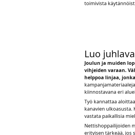
toimivista käytännöist
Luo juhlav
Joulun ja muiden lop
vihjeiden varaan. V
helppoa linjaa, jonk
kampanjamateriaaleja t
kiinnostavana eri aluei
Työ kannattaa aloittaa
kanavien ulkoasusta. 
vastata paikallisia mie
Nettishoppailijoiden
erityisen tärkeää, jos