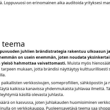
ä. Loppuvuosi on erinomainen aika auditoida yrityksesi mar
a teema
puvuoden juhlien brändistrategia rakentuu ulkoasun ja
ähemmän on usein enemmän, joten noudata yksinkertais
a yleisö hahmottaa vaivattomasti.
Muista myös hienosää
arpeen mukaan, jotta brändisi näyttäytyy kulttuurillisesti 
lla.
 paikallisten verkkosivujen, someprofiilien, sähköpostin ja 
Käytä kaikissa kanavissa yhdenmukaista juhlavaa ilmettä. Tä
lleyhtymiä käsillä olevasta juhlasta.
 määrä on kasvussa, joten juhlakauden huomioiminen verkk
 sinulla on verkkokauppa. Puoleensavetävä teema saa shoppail