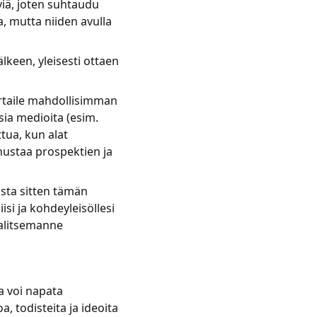
viä, joten suhtaudu
a, mutta niiden avulla
lkeen, yleisesti ottaen
Vertaile mahdollisimman
ia medioita (esim.
ttua, kun alat
nnustaa prospektien ja
ista sitten tämän
isi ja kohdeyleisöllesi
valitsemanne
a voi napata
 todisteita ja ideoita