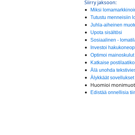
Siirry jaksoon:
Miksi lomamarkkinoin
Tutustu menneisiin l
Juhla-aiheinen muot
Upota sisältösi
Sosiaalinen - lomatil
Investoi hakukoneopt
Optimoi mainoskulut
Katkaise postilaati
Älä unohda tekstivie
Älykkäät sovellukset
Huomioi monimuot
Edistää onnellisia ti