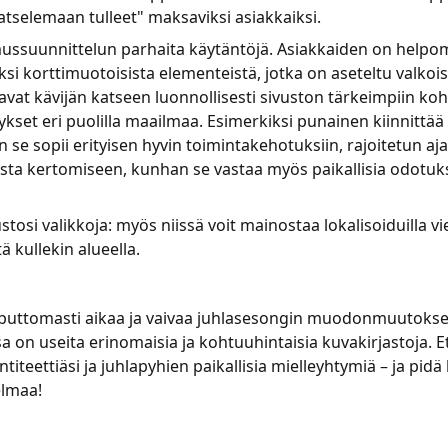
atselemaan tulleet" maksaviksi asiakkaiksi.
ssuunnittelun parhaita käytäntöjä. Asiakkaiden on helpom
ksi korttimuotoisista elementeistä, jotka on aseteltu valkoise
avat kävijän katseen luonnollisesti sivuston tärkeimpiin koh
itykset eri puolilla maailmaa. Esimerkiksi punainen kiinnittä
n se sopii erityisen hyvin toimintakehotuksiin, rajoitetun aja
ista kertomiseen, kunhan se vastaa myös paikallisia odotuk
osi valikkoja: myös niissä voit mainostaa lokalisoiduilla viest
ä kullekin alueella.
loputtomasti aikaa ja vaivaa juhlasesongin muodonmuutoksee
sa on useita erinomaisia ja kohtuuhintaisia kuvakirjastoja. 
ntiteettiäsi ja juhlapyhien paikallisia mielleyhtymiä – ja pid
elmaa!