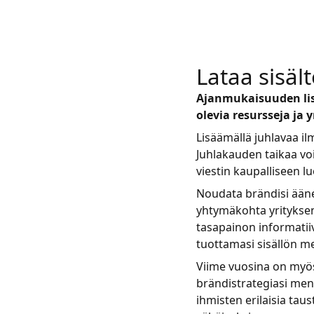
Lataa sisäl
Ajanmukaisuuden lis
olevia resursseja ja
Lisäämällä juhlavaa i
Juhlakauden taikaa voi
viestin kaupalliseen l
Noudata brändisi ääne
yhtymäkohta yrityksen 
tasapainon informatiiv
tuottamasi sisällön m
Viime vuosina on myös
brändistrategiasi mene
ihmisten erilaisia taust