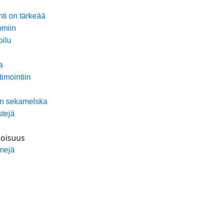
ti on tärkeää
omiin
oilu
a
imointiin
kon sekamelska
stejä
oisuus
imejä