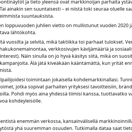
oontinäytöt ja tieto yleensä ovat markkinoijan parhaita ystä
Tai ainakin sen suuntaisesti – ei niistä toki seuraa oluelle sa
reimmista suuntauksista.
n loppuvuoden juhlien vietto on mullistunut vuoden 2020 jä
stava lähtökohta.
ltä vuosilta ja selvitä, mikä taktiikka toi parhaat tulokset. 
hakukonemainontaa, verkkosivujen kävijämääriä ja sosiaalis
nterest). Näin sinulla on jo hyvä käsitys siitä, mikä on suosi
a kampanjoita. Älä jätä kiveäkään kääntämättä, kun yrität e
mistä.
lpailijoidesi toimintaan jokaisella kohdemarkkinallasi. Tunn
imet, jotka sopivat parhaiten yrityksesi tavoitteisiin, brändi
inoilla. Pohdi myös aina yhdessä tiimisi kanssa, tuottavatko 
voa kohdeyleisölle.
entistä enemmän verkossa, kansainvälisellä markkinoinnill
ytöstä yhä suuremman osuuden. Tutkimalla dataa saat tietoa,