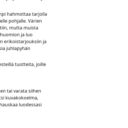
pi hahmottaa tarjolla
lle pohjalle. Värien
tiin, mutta muista
ä huomion ja luo
n erikoistarjouksiin ja
sia juhlapyhän
eillä tuotteita, joille
n tai varata siihen
Etsi kuvakokoelma,
ä hauskaa luodessasi