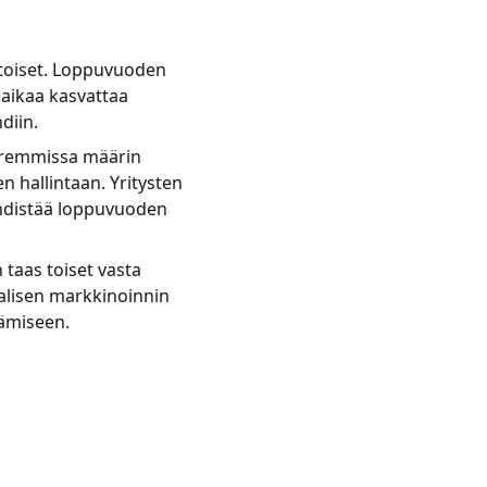
 toiset. Loppuvuoden
 aikaa kasvattaa
diin.
uuremmissa määrin
n hallintaan. Yritysten
 yhdistää loppuvuoden
 taas toiset vasta
aalisen markkinoinnin
ämiseen.