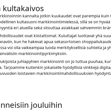
 kultakaivos
rkkinoinnin kannalta jotkin kuukaudet ovat parempia kuin
todellinen kultasuoni markkinointimielessä, sillä se on hyvää
myyntiä eri alueilla sekä sitouttaa asiakkaat vahvemmin brän
dollisuudet ovat kiistattomat. Kuluttajat luottavat yhä s
äkanaviin, kun he hakevat apua sekasortoisen shoppailukaude
assa voi olla vaikeampaa luoda merkityksellisiä suhteita ja
invälisiin markkinointipyrkimyksiin.
kijoista juhlapyhien markkinointi on jo tuttua puuhaa, kun
sa. Tarjoamme kuitenkin jokaiselle hyödyllisiä vinkkejä digit
puvuoden loistavien markkinointimahdollisuuksien hyödynt
neisiin jouluihin