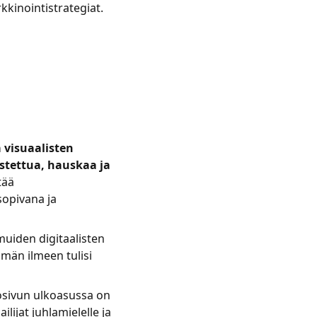
kkinointistrategiat.
 visuaalisten
tettua, hauskaa ja
tää
sopivana ja
muiden digitaalisten
män ilmeen tulisi
osivun ulkoasussa on
ijat juhlamielelle ja