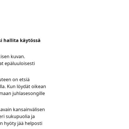
 hallita käytössä
kisen kuvan.
at epäluuloisesti
uteen on etsiä
lla. Kun löydät oikean
semaan juhlasesongille
avain kansainvälisen
ri sukupuolia ja
in hyöty jää helposti