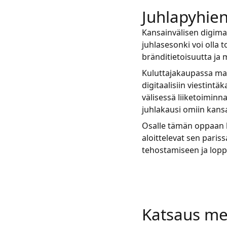
Juhlapyhien
Kansainvälisen digima
juhlasesonki voi olla 
bränditietoisuutta ja 
Kuluttajakaupassa mah
digitaalisiin viestint
välisessä liiketoiminn
juhlakausi omiin kansa
Osalle tämän oppaan lu
aloittelevat sen paris
tehostamiseen ja lop
Katsaus men